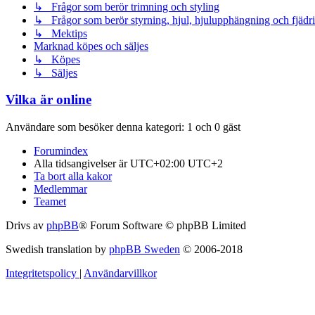
↳ Frågor som berör trimning och styling
↳ Frågor som berör styrning, hjul, hjulupphängning och fjädr
↳ Mektips
Marknad köpes och säljes
↳ Köpes
↳ Säljes
Vilka är online
Användare som besöker denna kategori: 1 och 0 gäst
Forumindex
Alla tidsangivelser är UTC+02:00 UTC+2
Ta bort alla kakor
Medlemmar
Teamet
Drivs av
phpBB
® Forum Software © phpBB Limited
Swedish translation by
phpBB Sweden
© 2006-2018
Integritetspolicy
|
Användarvillkor