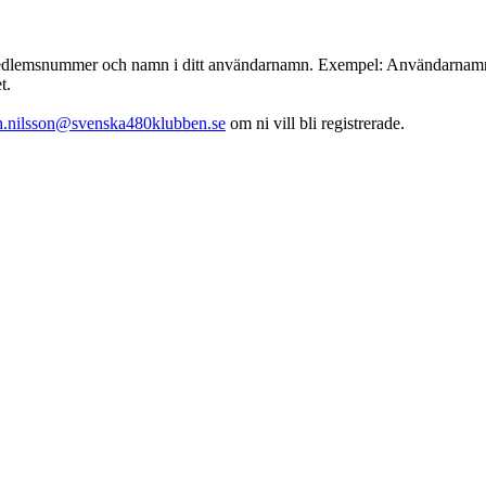
emsnummer och namn i ditt användarnamn. Exempel: Användarnamn : 001
t.
th.nilsson@svenska480klubben.se
om ni vill bli registrerade.