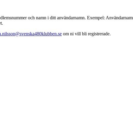
emsnummer och namn i ditt användarnamn. Exempel: Användarnamn : 001
t.
th.nilsson@svenska480klubben.se
om ni vill bli registrerade.