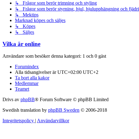
↳ Frågor som berör trimning och styling
↳ Frågor som berör styrning, hjul, hjulupphängning och fjädr
↳ Mektips
Marknad köpes och säljes
↳ Köpes
↳ Säljes
Vilka är online
Användare som besöker denna kategori: 1 och 0 gäst
Forumindex
Alla tidsangivelser är UTC+02:00 UTC+2
Ta bort alla kakor
Medlemmar
Teamet
Drivs av
phpBB
® Forum Software © phpBB Limited
Swedish translation by
phpBB Sweden
© 2006-2018
Integritetspolicy
|
Användarvillkor