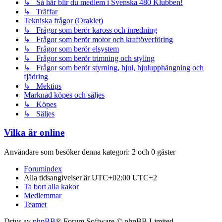
↳ Så här blir du medlem i Svenska 480 Klubben!
↳ Träffar
Tekniska frågor (Oraklet)
↳ Frågor som berör kaross och inredning
↳ Frågor som berör motor och kraftöverföring
↳ Frågor som berör elsystem
↳ Frågor som berör trimning och styling
↳ Frågor som berör styrning, hjul, hjulupphängning och
fjädring
↳ Mektips
Marknad köpes och säljes
↳ Köpes
↳ Säljes
Vilka är online
Användare som besöker denna kategori: 2 och 0 gäster
Forumindex
Alla tidsangivelser är UTC+02:00 UTC+2
Ta bort alla kakor
Medlemmar
Teamet
Drivs av
phpBB
® Forum Software © phpBB Limited