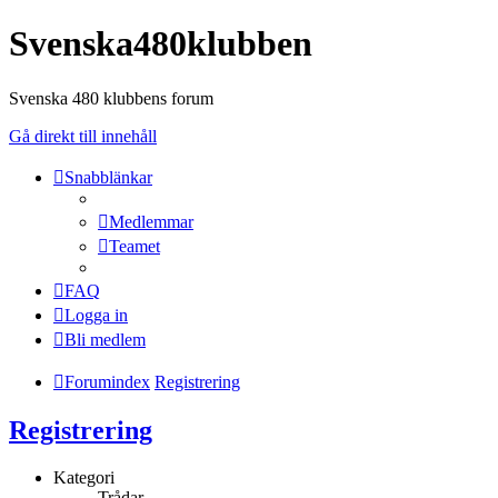
Svenska480klubben
Svenska 480 klubbens forum
Gå direkt till innehåll
Snabblänkar
Medlemmar
Teamet
FAQ
Logga in
Bli medlem
Forumindex
Registrering
Registrering
Kategori
Trådar