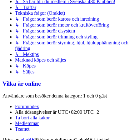
↳ Så här blir du medlem i Svenska 480 Klubben!
↳ Träffar
Tekniska frågor (Oraklet)
↳ Frågor som berör kaross och inredning
↳ Frågor som berör motor och kraftöverföring
↳ Frågor som berör elsystem
↳ Frågor som berör trimning och styling
↳ Frågor som berör styrning, hjul, hjulupphängning och
fjädring
↳ Mektips
Marknad köpes och säljes
↳ Köpes
↳ Säljes
Vilka är online
Användare som besöker denna kategori: 1 och 0 gäst
Forumindex
Alla tidsangivelser är UTC+02:00 UTC+2
Ta bort alla kakor
Medlemmar
Teamet
Drivs av
phpBB
® Forum Software © phpBB Limited