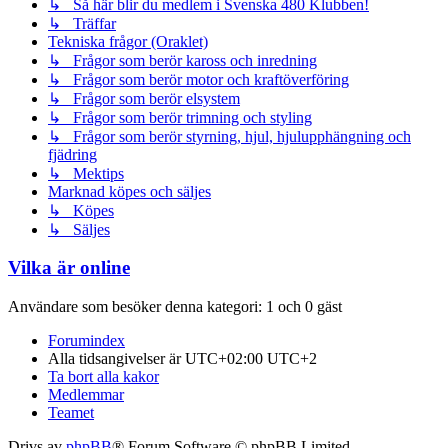
↳ Så här blir du medlem i Svenska 480 Klubben!
↳ Träffar
Tekniska frågor (Oraklet)
↳ Frågor som berör kaross och inredning
↳ Frågor som berör motor och kraftöverföring
↳ Frågor som berör elsystem
↳ Frågor som berör trimning och styling
↳ Frågor som berör styrning, hjul, hjulupphängning och
fjädring
↳ Mektips
Marknad köpes och säljes
↳ Köpes
↳ Säljes
Vilka är online
Användare som besöker denna kategori: 1 och 0 gäst
Forumindex
Alla tidsangivelser är UTC+02:00 UTC+2
Ta bort alla kakor
Medlemmar
Teamet
Drivs av
phpBB
® Forum Software © phpBB Limited