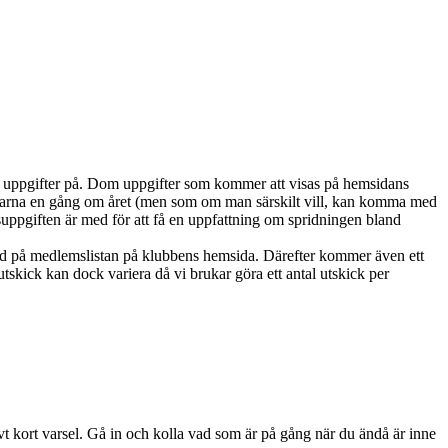
alla uppgifter på. Dom uppgifter som kommer att visas på hemsidans
marna en gång om året (men som om man särskilt vill, kan komma med
ppgiften är med för att få en uppfattning om spridningen bland
ed på medlemslistan på klubbens hemsida. Därefter kommer även ett
skick kan dock variera då vi brukar göra ett antal utskick per
ivt kort varsel. Gå in och kolla vad som är på gång när du ändå är inne