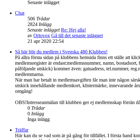
Senaste inlägget
Chat
506
Trådar
2824
Inlägg
Senaste inlägget
Re: Hej alla!
av
Ortovox
Gå till det senaste inlägget
21 apr 2020 22:54
Så här blir du medlem i Svenska 480 Klubben!
På allra första sidan på klubbens hemsida finns ett ställe att 
medlemsregister är endast:medlemsnummer, namn, bostadsort, 
påföljande utskick) kommer även: gatuadress, tel.nummer, reg.
medlemmarna.
När man har betalt in medlemsavgiften får man inte någon särs
utskick innehållande medlemkort, klistermärke, innevarande års 
omgång!
OBS!Intresseanmälan till klubben ger ej medlemsskap förrän d
0
Trådar
0
Inlägg
Inga inlägg
Träffar
Här kan du se vad som är på gång för tillfället. I första hand ko