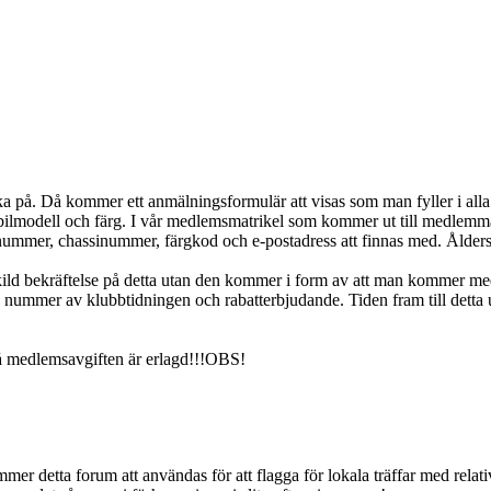
klicka på. Då kommer ett anmälningsformulär att visas som man fyller i 
bilmodell och färg. I vår medlemsmatrikel som kommer ut till medlem
nummer, chassinummer, färgkod och e-postadress att finnas med. Åldersu
kild bekräftelse på detta utan den kommer i form av att man kommer m
nummer av klubbtidningen och rabatterbjudande. Tiden fram till detta ut
å medlemsavgiften är erlagd!!!OBS!
mmer detta forum att användas för att flagga för lokala träffar med relat