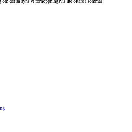
gg om det så syns vi förhoppningsvis lite oftare i sommar!
ing