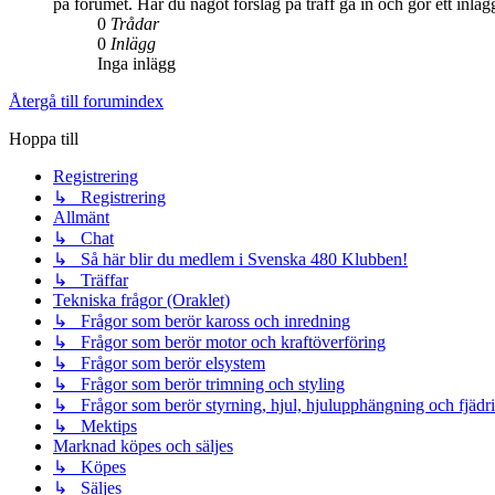
på forumet. Har du något förslag på träff gå in och gör ett inlä
0
Trådar
0
Inlägg
Inga inlägg
Återgå till forumindex
Hoppa till
Registrering
↳ Registrering
Allmänt
↳ Chat
↳ Så här blir du medlem i Svenska 480 Klubben!
↳ Träffar
Tekniska frågor (Oraklet)
↳ Frågor som berör kaross och inredning
↳ Frågor som berör motor och kraftöverföring
↳ Frågor som berör elsystem
↳ Frågor som berör trimning och styling
↳ Frågor som berör styrning, hjul, hjulupphängning och fjädr
↳ Mektips
Marknad köpes och säljes
↳ Köpes
↳ Säljes