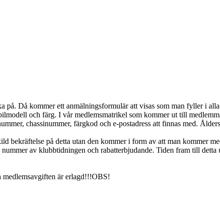
klicka på. Då kommer ett anmälningsformulär att visas som man fyller i 
bilmodell och färg. I vår medlemsmatrikel som kommer ut till medlem
nummer, chassinummer, färgkod och e-postadress att finnas med. Åldersu
kild bekräftelse på detta utan den kommer i form av att man kommer m
nummer av klubbtidningen och rabatterbjudande. Tiden fram till detta ut
å medlemsavgiften är erlagd!!!OBS!