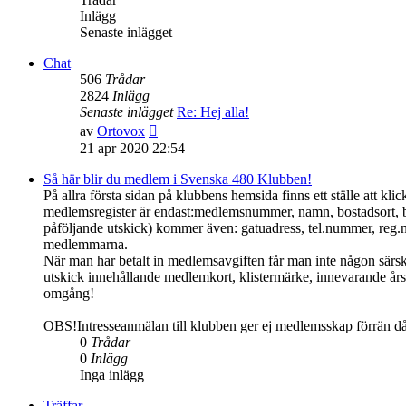
Inlägg
Senaste inlägget
Chat
506
Trådar
2824
Inlägg
Senaste inlägget
Re: Hej alla!
Gå
av
Ortovox
till
21 apr 2020 22:54
det
senaste
Så här blir du medlem i Svenska 480 Klubben!
inlägget
På allra första sidan på klubbens hemsida finns ett ställe att 
medlemsregister är endast:medlemsnummer, namn, bostadsort, 
påföljande utskick) kommer även: gatuadress, tel.nummer, reg.
medlemmarna.
När man har betalt in medlemsavgiften får man inte någon särs
utskick innehållande medlemkort, klistermärke, innevarande års 
omgång!
OBS!Intresseanmälan till klubben ger ej medlemsskap förrän d
0
Trådar
0
Inlägg
Inga inlägg
Träffar