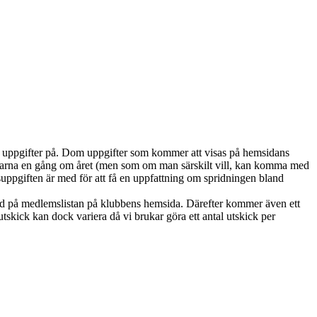
alla uppgifter på. Dom uppgifter som kommer att visas på hemsidans
marna en gång om året (men som om man särskilt vill, kan komma med
ppgiften är med för att få en uppfattning om spridningen bland
ed på medlemslistan på klubbens hemsida. Därefter kommer även ett
skick kan dock variera då vi brukar göra ett antal utskick per