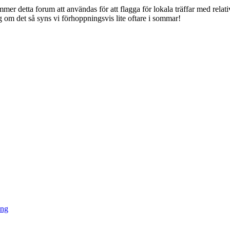
mmer detta forum att användas för att flagga för lokala träffar med relat
gg om det så syns vi förhoppningsvis lite oftare i sommar!
ing