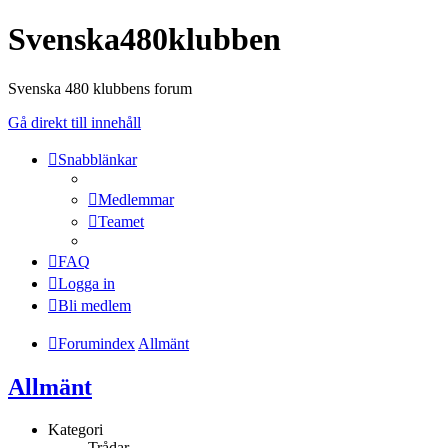
Svenska480klubben
Svenska 480 klubbens forum
Gå direkt till innehåll
Snabblänkar
Medlemmar
Teamet
FAQ
Logga in
Bli medlem
Forumindex
Allmänt
Allmänt
Kategori
Trådar