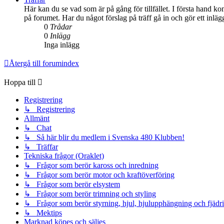
Här kan du se vad som är på gång för tillfället. I första hand ko
på forumet. Har du något förslag på träff gå in och gör ett inlä
0
Trådar
0
Inlägg
Inga inlägg
Återgå till forumindex
Hoppa till
Registrering
↳ Registrering
Allmänt
↳ Chat
↳ Så här blir du medlem i Svenska 480 Klubben!
↳ Träffar
Tekniska frågor (Oraklet)
↳ Frågor som berör kaross och inredning
↳ Frågor som berör motor och kraftöverföring
↳ Frågor som berör elsystem
↳ Frågor som berör trimning och styling
↳ Frågor som berör styrning, hjul, hjulupphängning och fjädr
↳ Mektips
Marknad köpes och säljes