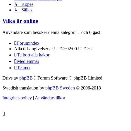
↳ Köpes
↳ Säljes
Vilka är online
Användare som besöker denna kategori: 1 och 0 gäst
Forumindex
Alla tidsangivelser är UTC+02:00 UTC+2
Ta bort alla kakor
Medlemmar
Teamet
Drivs av
phpBB
® Forum Software © phpBB Limited
Swedish translation by
phpBB Sweden
© 2006-2018
Integritetspolicy
|
Användarvillkor