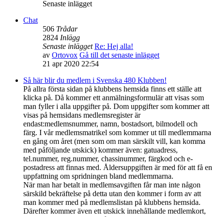
Senaste inlägget
Chat
506
Trådar
2824
Inlägg
Senaste inlägget
Re: Hej alla!
av
Ortovox
Gå till det senaste inlägget
21 apr 2020 22:54
Så här blir du medlem i Svenska 480 Klubben!
På allra första sidan på klubbens hemsida finns ett ställe att
klicka på. Då kommer ett anmälningsformulär att visas som
man fyller i alla uppgifter på. Dom uppgifter som kommer att
visas på hemsidans medlemsregister är
endast:medlemsnummer, namn, bostadsort, bilmodell och
färg. I vår medlemsmatrikel som kommer ut till medlemmarna
en gång om året (men som om man särskilt vill, kan komma
med påföljande utskick) kommer även: gatuadress,
tel.nummer, reg.nummer, chassinummer, färgkod och e-
postadress att finnas med. Åldersuppgiften är med för att få en
uppfattning om spridningen bland medlemmarna.
När man har betalt in medlemsavgiften får man inte någon
särskild bekräftelse på detta utan den kommer i form av att
man kommer med på medlemslistan på klubbens hemsida.
Därefter kommer även ett utskick innehållande medlemkort,