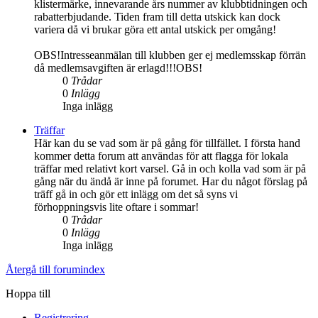
klistermärke, innevarande års nummer av klubbtidningen och
rabatterbjudande. Tiden fram till detta utskick kan dock
variera då vi brukar göra ett antal utskick per omgång!
OBS!Intresseanmälan till klubben ger ej medlemsskap förrän
då medlemsavgiften är erlagd!!!OBS!
0
Trådar
0
Inlägg
Inga inlägg
Träffar
Här kan du se vad som är på gång för tillfället. I första hand
kommer detta forum att användas för att flagga för lokala
träffar med relativt kort varsel. Gå in och kolla vad som är på
gång när du ändå är inne på forumet. Har du något förslag på
träff gå in och gör ett inlägg om det så syns vi
förhoppningsvis lite oftare i sommar!
0
Trådar
0
Inlägg
Inga inlägg
Återgå till forumindex
Hoppa till
Registrering