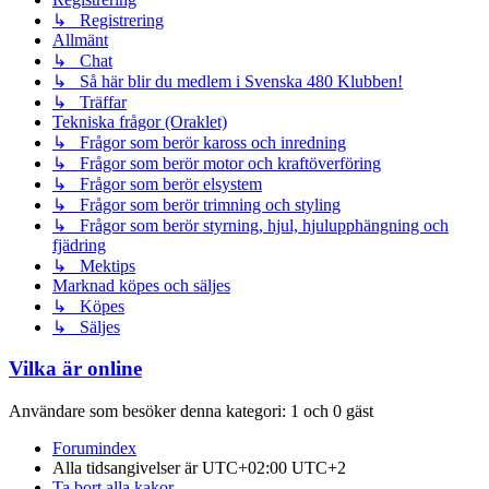
↳ Registrering
Allmänt
↳ Chat
↳ Så här blir du medlem i Svenska 480 Klubben!
↳ Träffar
Tekniska frågor (Oraklet)
↳ Frågor som berör kaross och inredning
↳ Frågor som berör motor och kraftöverföring
↳ Frågor som berör elsystem
↳ Frågor som berör trimning och styling
↳ Frågor som berör styrning, hjul, hjulupphängning och
fjädring
↳ Mektips
Marknad köpes och säljes
↳ Köpes
↳ Säljes
Vilka är online
Användare som besöker denna kategori: 1 och 0 gäst
Forumindex
Alla tidsangivelser är UTC+02:00 UTC+2
Ta bort alla kakor