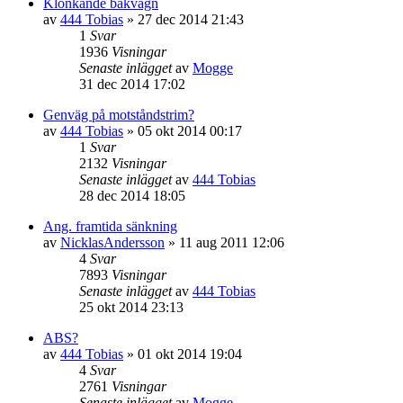
Klonkande bakvagn
av
444 Tobias
»
27 dec 2014 21:43
1
Svar
1936
Visningar
Senaste inlägget
av
Mogge
31 dec 2014 17:02
Genväg på motståndstrim?
av
444 Tobias
»
05 okt 2014 00:17
1
Svar
2132
Visningar
Senaste inlägget
av
444 Tobias
28 dec 2014 18:05
Ang. framtida sänkning
av
NicklasAndersson
»
11 aug 2011 12:06
4
Svar
7893
Visningar
Senaste inlägget
av
444 Tobias
25 okt 2014 23:13
ABS?
av
444 Tobias
»
01 okt 2014 19:04
4
Svar
2761
Visningar
Senaste inlägget
av
Mogge