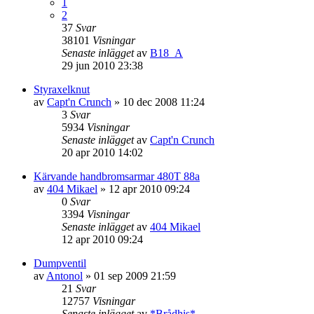
1
2
37
Svar
38101
Visningar
Senaste inlägget
av
B18_A
29 jun 2010 23:38
Styraxelknut
av
Capt'n Crunch
»
10 dec 2008 11:24
3
Svar
5934
Visningar
Senaste inlägget
av
Capt'n Crunch
20 apr 2010 14:02
Kärvande handbromsarmar 480T 88a
av
404 Mikael
»
12 apr 2010 09:24
0
Svar
3394
Visningar
Senaste inlägget
av
404 Mikael
12 apr 2010 09:24
Dumpventil
av
Antonol
»
01 sep 2009 21:59
21
Svar
12757
Visningar
Senaste inlägget
av
*Brådhis*