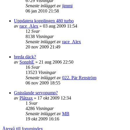
6729
Visningar
Senaste inlägget
av
jimmi
06 jan 2010 21:58
Uppdatera kopplingen 480 turbo
av
race_Alex
»
03 aug 2009 11:54
12
Svar
8138
Visningar
Senaste inlägget
av
race_Alex
20 nov 2009 21:49
breda däck?
av
SonphE
»
21 aug 2006 22:50
16
Svar
13523
Visningar
Senaste inlägget
av
022. Pär Renström
06 nov 2009 18:55
Gnisslande servopump?
av
Plåtzax
»
17 okt 2009 12:34
1
Svar
4286
Visningar
Senaste inlägget
av
MB
19 okt 2009 16:16
Återgå till forumindex