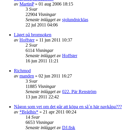
av
MartinP
»
01 aug 2006 18:15
3
Svar
22904
Visningar
Senaste inlägget
av
sjolundnicklas
22 jul 2011 04:06
Läget på bromsoken
av
Hoffster
»
11 jun 2011 10:37
2
Svar
6114
Visningar
Senaste inlägget
av
Hoffster
16 jun 2011 11:21
Richmod
av
manden
»
02 jun 2011 16:27
3
Svar
11885
Visningar
Senaste inlägget
av
022. Pär Renström
13 jun 2011 22:42
Någon som vet om det går att köpa en så´n här navkåpa???
av
*Brådhis*
»
21 apr 2011 00:24
14
Svar
6653
Visningar
Senaste inlägget
av
DJ.fisk