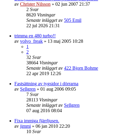
av
Christer Nilsson
»
02 jun 2007 21:37
2
Svar
8620
Visningar
Senaste inlägget
av
505 Emil
22 jul 2026 21:31
trimma en 480 turbo!!
av
volvo_freak
»
13 maj 2005 10:28
1
2
32
Svar
38664
Visningar
Senaste inlägget
av
422 Bjorn Bohme
22 apr 2019 12:26
Fastsättning av tygsidor i dörrarna
av
Sellgren
»
01 aug 2006 09:05
7
Svar
28113
Visningar
Senaste inlägget
av
Sellgren
07 aug 2016 08:04
Fixa immiga fjärrljusen.
av
jimmi
»
06 jan 2010 22:20
10
Svar