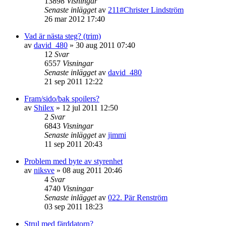
13898
Visningar
Senaste inlägget
av
211#Christer Lindström
26 mar 2012 17:40
Vad är nästa steg? (trim)
av
david_480
»
30 aug 2011 07:40
12
Svar
6557
Visningar
Senaste inlägget
av
david_480
21 sep 2011 12:22
Fram/sido/bak spoilers?
av
Shilex
»
12 jul 2011 12:50
2
Svar
6843
Visningar
Senaste inlägget
av
jimmi
11 sep 2011 20:43
Problem med byte av styrenhet
av
niksve
»
08 aug 2011 20:46
4
Svar
4740
Visningar
Senaste inlägget
av
022. Pär Renström
03 sep 2011 18:23
Strul med färddatorn?