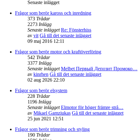
Senaste inlägget
Frågor som berör kaross och inredning
373
Trådar
2273
Inlägg
Senaste inlägget
Re: Fönsterhiss
av
vit
Gå till det senaste inlägget
09 maj 2016 12:11
Frågor som berör motor och kraftöverföring
542
Trådar
3377
Inlägg
Senaste inlägget
Melbet Первый Депозит Промоко…
av
kinrhen
Gå till det senaste inlägget
02 aug 2026 22:10
Frågor som berör elsystem
228
Trådar
1196
Inlägg
Senaste inlägget
Elmotor för höger främre strå…
av
Mikael Gamziukas
Gå till det senaste inlägget
25 jun 2021 12:51
Frågor som berör trimning och styling
190
Trådar