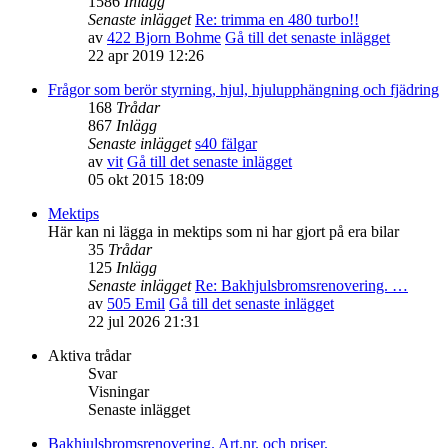
1586
Inlägg
Senaste inlägget
Re: trimma en 480 turbo!!
av
422 Bjorn Bohme
Gå till det senaste inlägget
22 apr 2019 12:26
Frågor som berör styrning, hjul, hjulupphängning och fjädring
168
Trådar
867
Inlägg
Senaste inlägget
s40 fälgar
av
vit
Gå till det senaste inlägget
05 okt 2015 18:09
Mektips
Här kan ni lägga in mektips som ni har gjort på era bilar
35
Trådar
125
Inlägg
Senaste inlägget
Re: Bakhjulsbromsrenovering. …
av
505 Emil
Gå till det senaste inlägget
22 jul 2026 21:31
Aktiva trådar
Svar
Visningar
Senaste inlägget
Bakhjulsbromsrenovering. Art.nr. och priser.