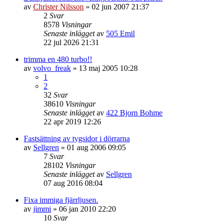
av
Christer Nilsson
»
02 jun 2007 21:37
2
Svar
8578
Visningar
Senaste inlägget
av
505 Emil
22 jul 2026 21:31
trimma en 480 turbo!!
av
volvo_freak
»
13 maj 2005 10:28
1
2
32
Svar
38610
Visningar
Senaste inlägget
av
422 Bjorn Bohme
22 apr 2019 12:26
Fastsättning av tygsidor i dörrarna
av
Sellgren
»
01 aug 2006 09:05
7
Svar
28102
Visningar
Senaste inlägget
av
Sellgren
07 aug 2016 08:04
Fixa immiga fjärrljusen.
av
jimmi
»
06 jan 2010 22:20
10
Svar