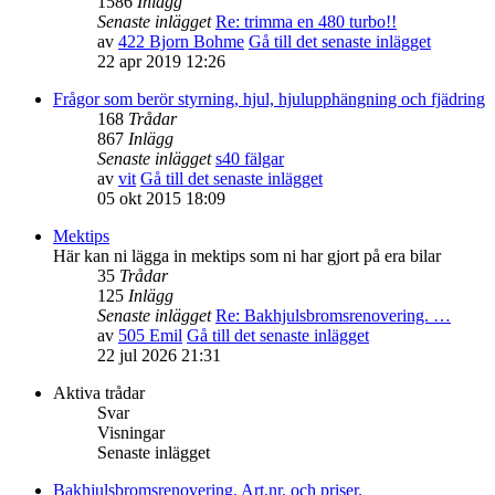
1586
Inlägg
Senaste inlägget
Re: trimma en 480 turbo!!
av
422 Bjorn Bohme
Gå till det senaste inlägget
22 apr 2019 12:26
Frågor som berör styrning, hjul, hjulupphängning och fjädring
168
Trådar
867
Inlägg
Senaste inlägget
s40 fälgar
av
vit
Gå till det senaste inlägget
05 okt 2015 18:09
Mektips
Här kan ni lägga in mektips som ni har gjort på era bilar
35
Trådar
125
Inlägg
Senaste inlägget
Re: Bakhjulsbromsrenovering. …
av
505 Emil
Gå till det senaste inlägget
22 jul 2026 21:31
Aktiva trådar
Svar
Visningar
Senaste inlägget
Bakhjulsbromsrenovering. Art.nr. och priser.