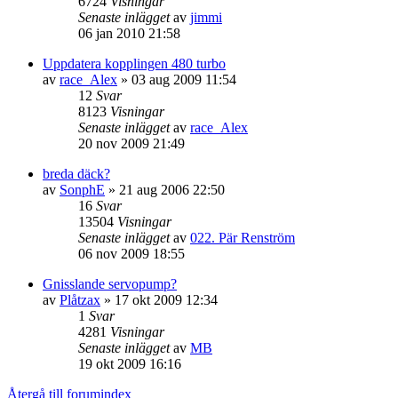
6724
Visningar
Senaste inlägget
av
jimmi
06 jan 2010 21:58
Uppdatera kopplingen 480 turbo
av
race_Alex
»
03 aug 2009 11:54
12
Svar
8123
Visningar
Senaste inlägget
av
race_Alex
20 nov 2009 21:49
breda däck?
av
SonphE
»
21 aug 2006 22:50
16
Svar
13504
Visningar
Senaste inlägget
av
022. Pär Renström
06 nov 2009 18:55
Gnisslande servopump?
av
Plåtzax
»
17 okt 2009 12:34
1
Svar
4281
Visningar
Senaste inlägget
av
MB
19 okt 2009 16:16
Återgå till forumindex