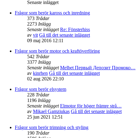
Senaste inlägget
Frågor som berör kaross och inredning
373
Trådar
2273
Inlägg
Senaste inlägget
Re: Fönsterhiss
av
vit
Gå till det senaste inlägget
09 maj 2016 12:11
Frågor som berör motor och kraftöverföring
542
Trådar
3377
Inlägg
Senaste inlägget
Melbet Первый Депозит Промоко…
av
kinrhen
Gå till det senaste inlägget
02 aug 2026 22:10
Frågor som berör elsystem
228
Trådar
1196
Inlägg
Senaste inlägget
Elmotor för höger främre strå…
av
Mikael Gamziukas
Gå till det senaste inlägget
25 jun 2021 12:51
Frågor som berör trimning och styling
190
Trådar