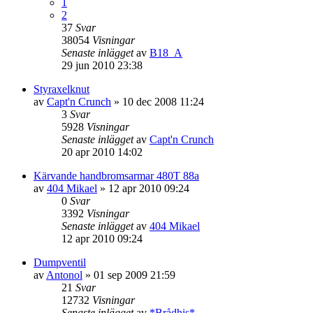
1
2
37
Svar
38054
Visningar
Senaste inlägget
av
B18_A
29 jun 2010 23:38
Styraxelknut
av
Capt'n Crunch
»
10 dec 2008 11:24
3
Svar
5928
Visningar
Senaste inlägget
av
Capt'n Crunch
20 apr 2010 14:02
Kärvande handbromsarmar 480T 88a
av
404 Mikael
»
12 apr 2010 09:24
0
Svar
3392
Visningar
Senaste inlägget
av
404 Mikael
12 apr 2010 09:24
Dumpventil
av
Antonol
»
01 sep 2009 21:59
21
Svar
12732
Visningar
Senaste inlägget
av
*Brådhis*