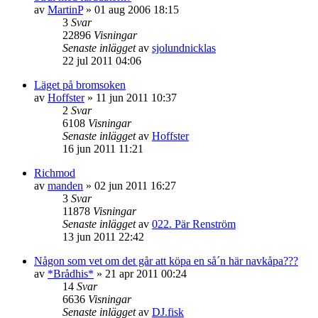
av
MartinP
»
01 aug 2006 18:15
3
Svar
22896
Visningar
Senaste inlägget
av
sjolundnicklas
22 jul 2011 04:06
Läget på bromsoken
av
Hoffster
»
11 jun 2011 10:37
2
Svar
6108
Visningar
Senaste inlägget
av
Hoffster
16 jun 2011 11:21
Richmod
av
manden
»
02 jun 2011 16:27
3
Svar
11878
Visningar
Senaste inlägget
av
022. Pär Renström
13 jun 2011 22:42
Någon som vet om det går att köpa en så´n här navkåpa???
av
*Brådhis*
»
21 apr 2011 00:24
14
Svar
6636
Visningar
Senaste inlägget
av
DJ.fisk