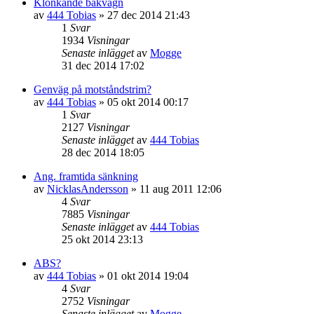
Klonkande bakvagn
av
444 Tobias
»
27 dec 2014 21:43
1
Svar
1934
Visningar
Senaste inlägget
av
Mogge
31 dec 2014 17:02
Genväg på motståndstrim?
av
444 Tobias
»
05 okt 2014 00:17
1
Svar
2127
Visningar
Senaste inlägget
av
444 Tobias
28 dec 2014 18:05
Ang. framtida sänkning
av
NicklasAndersson
»
11 aug 2011 12:06
4
Svar
7885
Visningar
Senaste inlägget
av
444 Tobias
25 okt 2014 23:13
ABS?
av
444 Tobias
»
01 okt 2014 19:04
4
Svar
2752
Visningar
Senaste inlägget
av
Mogge