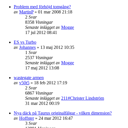
Problem med förhöjd tomgång?
av
MartinP
»
01 mar 2008 21:18
2
Svar
8358
Visningar
Senaste inlägget
av
Mogge
17 jul 2012 08:41
ES vs Turbo
av
Johannes
»
13 maj 2012 10:35
1
Svar
2537
Visningar
Senaste inlägget
av
Mogge
17 maj 2012 13:08
wastegate armen
av
v50t5
»
18 feb 2012 17:19
2
Svar
6867
Visningar
Senaste inlägget
av
211#Christer Lindström
31 mar 2012 00:19
Nya däck på Taurus originalfälgar - vilken dimension?
av
Hoffster
»
24 mar 2012 16:47
3
Svar