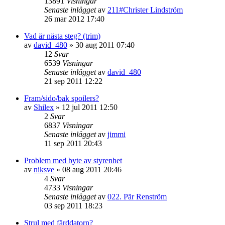
13891
Visningar
Senaste inlägget
av
211#Christer Lindström
26 mar 2012 17:40
Vad är nästa steg? (trim)
av
david_480
»
30 aug 2011 07:40
12
Svar
6539
Visningar
Senaste inlägget
av
david_480
21 sep 2011 12:22
Fram/sido/bak spoilers?
av
Shilex
»
12 jul 2011 12:50
2
Svar
6837
Visningar
Senaste inlägget
av
jimmi
11 sep 2011 20:43
Problem med byte av styrenhet
av
niksve
»
08 aug 2011 20:46
4
Svar
4733
Visningar
Senaste inlägget
av
022. Pär Renström
03 sep 2011 18:23
Strul med färddatorn?