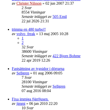
av
Christer Nilsson
»
02 jun 2007 21:37
2
Svar
8554
Visningar
Senaste inlägget
av
505 Emil
22 jul 2026 21:31
trimma en 480 turbo!!
av
volvo_freak
»
13 maj 2005 10:28
1
2
32
Svar
38600
Visningar
Senaste inlägget
av
422 Bjorn Bohme
22 apr 2019 12:26
Fastsättning av tygsidor i dörrarna
av
Sellgren
»
01 aug 2006 09:05
7
Svar
28100
Visningar
Senaste inlägget
av
Sellgren
07 aug 2016 08:04
Fixa immiga fjärrljusen.
av
jimmi
»
06 jan 2010 22:20
10
Svar