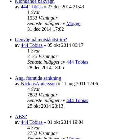
Klonkande bakvagn
av
444 Tobias
»
27 dec 2014 21:43
1
Svar
1933
Visningar
Senaste inlägget
av
Mogge
31 dec 2014 17:02
Genväg på motståndstrim?
av
444 Tobias
»
05 okt 2014 00:17
1
Svar
2125
Visningar
Senaste inlägget
av
444 Tobias
28 dec 2014 18:05
Ang. framtida sänkning
av
NicklasAndersson
»
11 aug 2011 12:06
4
Svar
7883
Visningar
Senaste inlägget
av
444 Tobias
25 okt 2014 23:13
ABS?
av
444 Tobias
»
01 okt 2014 19:04
4
Svar
2752
Visningar
Senaste inlägget
av
Mogge