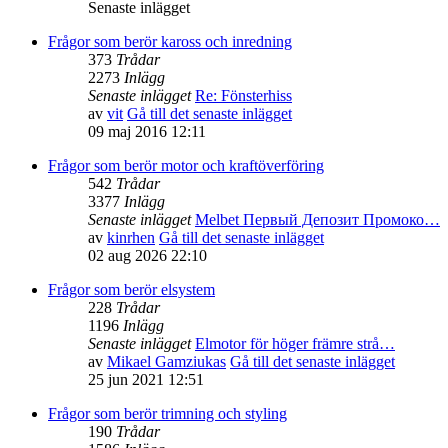
Senaste inlägget
Frågor som berör kaross och inredning
373
Trådar
2273
Inlägg
Senaste inlägget
Re: Fönsterhiss
av
vit
Gå till det senaste inlägget
09 maj 2016 12:11
Frågor som berör motor och kraftöverföring
542
Trådar
3377
Inlägg
Senaste inlägget
Melbet Первый Депозит Промоко…
av
kinrhen
Gå till det senaste inlägget
02 aug 2026 22:10
Frågor som berör elsystem
228
Trådar
1196
Inlägg
Senaste inlägget
Elmotor för höger främre strå…
av
Mikael Gamziukas
Gå till det senaste inlägget
25 jun 2021 12:51
Frågor som berör trimning och styling
190
Trådar