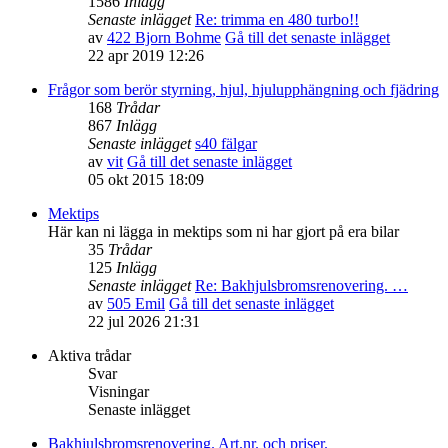
1586
Inlägg
Senaste inlägget
Re: trimma en 480 turbo!!
av
422 Bjorn Bohme
Gå till det senaste inlägget
22 apr 2019 12:26
Frågor som berör styrning, hjul, hjulupphängning och fjädring
168
Trådar
867
Inlägg
Senaste inlägget
s40 fälgar
av
vit
Gå till det senaste inlägget
05 okt 2015 18:09
Mektips
Här kan ni lägga in mektips som ni har gjort på era bilar
35
Trådar
125
Inlägg
Senaste inlägget
Re: Bakhjulsbromsrenovering. …
av
505 Emil
Gå till det senaste inlägget
22 jul 2026 21:31
Aktiva trådar
Svar
Visningar
Senaste inlägget
Bakhjulsbromsrenovering. Art.nr. och priser.