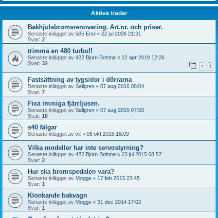
Aktiva trådar
Bakhjulsbromsrenovering. Art.nr. och priser.
Senaste inlägget av
505 Emil
«
22 jul 2026 21:31
Svar:
2
trimma en 480 turbo!!
Senaste inlägget av
422 Bjorn Bohme
«
22 apr 2019 12:26
Svar:
32
1
2
Fastsättning av tygsidor i dörrarna
Senaste inlägget av
Sellgren
«
07 aug 2016 08:04
Svar:
7
Fixa immiga fjärrljusen.
Senaste inlägget av
Sellgren
«
07 aug 2016 07:50
Svar:
10
s40 fälgar
Senaste inlägget av
vit
«
05 okt 2015 18:09
Vilka modeller har inte servostyrning?
Senaste inlägget av
422 Bjorn Bohme
«
23 jul 2015 08:57
Svar:
2
Hur ska bromspedalen vara?
Senaste inlägget av
Mogge
«
17 feb 2015 23:45
Svar:
1
Klonkande bakvagn
Senaste inlägget av
Mogge
«
31 dec 2014 17:02
Svar:
1