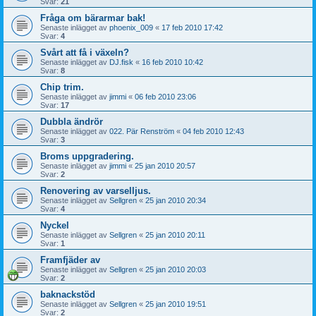
Svar:
21
Fråga om bärarmar bak!
Senaste inlägget av
phoenix_009
«
17 feb 2010 17:42
Svar:
4
Svårt att få i växeln?
Senaste inlägget av
DJ.fisk
«
16 feb 2010 10:42
Svar:
8
Chip trim.
Senaste inlägget av
jimmi
«
06 feb 2010 23:06
Svar:
17
Dubbla ändrör
Senaste inlägget av
022. Pär Renström
«
04 feb 2010 12:43
Svar:
3
Broms uppgradering.
Senaste inlägget av
jimmi
«
25 jan 2010 20:57
Svar:
2
Renovering av varselljus.
Senaste inlägget av
Sellgren
«
25 jan 2010 20:34
Svar:
4
Nyckel
Senaste inlägget av
Sellgren
«
25 jan 2010 20:11
Svar:
1
Framfjäder av
Senaste inlägget av
Sellgren
«
25 jan 2010 20:03
Svar:
2
baknackstöd
Senaste inlägget av
Sellgren
«
25 jan 2010 19:51
Svar:
2