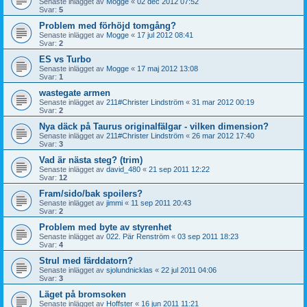
Senaste inlägget av
Mogge
«
02 dec 2012 07:52
Svar:
5
Problem med förhöjd tomgång?
Senaste inlägget av
Mogge
«
17 jul 2012 08:41
Svar:
2
ES vs Turbo
Senaste inlägget av
Mogge
«
17 maj 2012 13:08
Svar:
1
wastegate armen
Senaste inlägget av
211#Christer Lindström
«
31 mar 2012 00:19
Svar:
2
Nya däck på Taurus originalfälgar - vilken dimension?
Senaste inlägget av
211#Christer Lindström
«
26 mar 2012 17:40
Svar:
3
Vad är nästa steg? (trim)
Senaste inlägget av
david_480
«
21 sep 2011 12:22
Svar:
12
Fram/sido/bak spoilers?
Senaste inlägget av
jimmi
«
11 sep 2011 20:43
Svar:
2
Problem med byte av styrenhet
Senaste inlägget av
022. Pär Renström
«
03 sep 2011 18:23
Svar:
4
Strul med färddatorn?
Senaste inlägget av
sjolundnicklas
«
22 jul 2011 04:06
Svar:
3
Läget på bromsoken
Senaste inlägget av
Hoffster
«
16 jun 2011 11:21