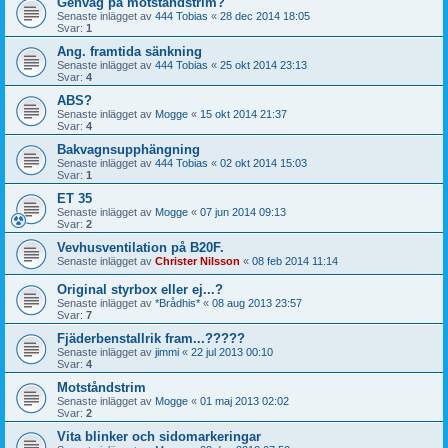
Genväg på motståndstrim?
Senaste inlägget av
444 Tobias
«
28 dec 2014 18:05
Svar:
1
Ang. framtida sänkning
Senaste inlägget av
444 Tobias
«
25 okt 2014 23:13
Svar:
4
ABS?
Senaste inlägget av
Mogge
«
15 okt 2014 21:37
Svar:
4
Bakvagnsupphängning
Senaste inlägget av
444 Tobias
«
02 okt 2014 15:03
Svar:
1
ET 35
Senaste inlägget av
Mogge
«
07 jun 2014 09:13
Svar:
2
Vevhusventilation på B20F.
Senaste inlägget av
Christer Nilsson
«
08 feb 2014 11:14
Original styrbox eller ej...?
Senaste inlägget av
*Brådhis*
«
08 aug 2013 23:57
Svar:
7
Fjäderbenstallrik fram...?????
Senaste inlägget av
jimmi
«
22 jul 2013 00:10
Svar:
4
Motståndstrim
Senaste inlägget av
Mogge
«
01 maj 2013 02:02
Svar:
2
Vita blinker och sidomarkeringar