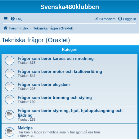
Svenska480klubben
FAQ
Bli medlem
Logga in
Forumindex
Tekniska frågor (Oraklet)
Tekniska frågor (Oraklet)
Kategori
Frågor som berör kaross och inredning
Trådar:
373
Frågor som berör motor och kraftöverföring
Trådar:
542
Frågor som berör elsystem
Trådar:
228
Frågor som berör trimning och styling
Trådar:
190
Frågor som berör styrning, hjul, hjulupphängning och
fjädring
Trådar:
168
Mektips
Här kan ni lägga in mektips som ni har gjort på era bilar
Trådar:
35