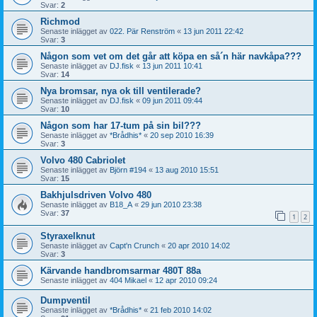
Svar:
2
Richmod
Senaste inlägget av
022. Pär Renström
«
13 jun 2011 22:42
Svar:
3
Någon som vet om det går att köpa en så´n här navkåpa???
Senaste inlägget av
DJ.fisk
«
13 jun 2011 10:41
Svar:
14
Nya bromsar, nya ok till ventilerade?
Senaste inlägget av
DJ.fisk
«
09 jun 2011 09:44
Svar:
10
Någon som har 17-tum på sin bil???
Senaste inlägget av
*Brådhis*
«
20 sep 2010 16:39
Svar:
3
Volvo 480 Cabriolet
Senaste inlägget av
Björn #194
«
13 aug 2010 15:51
Svar:
15
Bakhjulsdriven Volvo 480
Senaste inlägget av
B18_A
«
29 jun 2010 23:38
Svar:
37
1
2
Styraxelknut
Senaste inlägget av
Capt'n Crunch
«
20 apr 2010 14:02
Svar:
3
Kärvande handbromsarmar 480T 88a
Senaste inlägget av
404 Mikael
«
12 apr 2010 09:24
Dumpventil
Senaste inlägget av
*Brådhis*
«
21 feb 2010 14:02