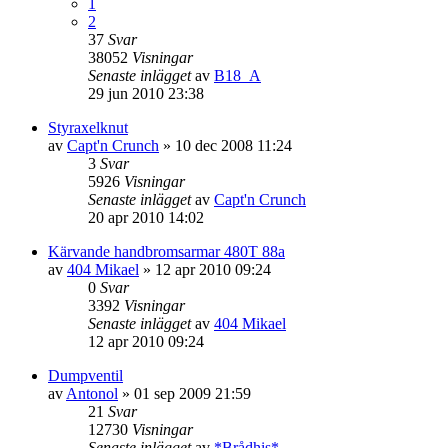
1
2
37
Svar
38052
Visningar
Senaste inlägget
av
B18_A
29 jun 2010 23:38
Styraxelknut
av
Capt'n Crunch
»
10 dec 2008 11:24
3
Svar
5926
Visningar
Senaste inlägget
av
Capt'n Crunch
20 apr 2010 14:02
Kärvande handbromsarmar 480T 88a
av
404 Mikael
»
12 apr 2010 09:24
0
Svar
3392
Visningar
Senaste inlägget
av
404 Mikael
12 apr 2010 09:24
Dumpventil
av
Antonol
»
01 sep 2009 21:59
21
Svar
12730
Visningar
Senaste inlägget
av
*Brådhis*