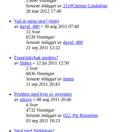
13890
Visningar
Senaste inlägget
av
211#Christer Lindström
26 mar 2012 17:40
Vad är nästa steg? (trim)
av
david_480
»
30 aug 2011 07:40
12
Svar
6539
Visningar
Senaste inlägget
av
david_480
21 sep 2011 12:22
Fram/sido/bak spoilers?
av
Shilex
»
12 jul 2011 12:50
2
Svar
6836
Visningar
Senaste inlägget
av
jimmi
11 sep 2011 20:43
Problem med byte av styrenhet
av
niksve
»
08 aug 2011 20:46
4
Svar
4732
Visningar
Senaste inlägget
av
022. Pär Renström
03 sep 2011 18:23
Strul med färddatorn?