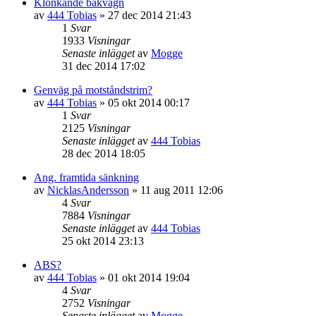
Klonkande bakvagn
av
444 Tobias
»
27 dec 2014 21:43
1
Svar
1933
Visningar
Senaste inlägget
av
Mogge
31 dec 2014 17:02
Genväg på motståndstrim?
av
444 Tobias
»
05 okt 2014 00:17
1
Svar
2125
Visningar
Senaste inlägget
av
444 Tobias
28 dec 2014 18:05
Ang. framtida sänkning
av
NicklasAndersson
»
11 aug 2011 12:06
4
Svar
7884
Visningar
Senaste inlägget
av
444 Tobias
25 okt 2014 23:13
ABS?
av
444 Tobias
»
01 okt 2014 19:04
4
Svar
2752
Visningar
Senaste inlägget
av
Mogge