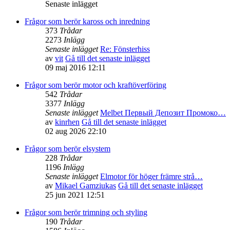
Senaste inlägget
Frågor som berör kaross och inredning
373
Trådar
2273
Inlägg
Senaste inlägget
Re: Fönsterhiss
av
vit
Gå till det senaste inlägget
09 maj 2016 12:11
Frågor som berör motor och kraftöverföring
542
Trådar
3377
Inlägg
Senaste inlägget
Melbet Первый Депозит Промоко…
av
kinrhen
Gå till det senaste inlägget
02 aug 2026 22:10
Frågor som berör elsystem
228
Trådar
1196
Inlägg
Senaste inlägget
Elmotor för höger främre strå…
av
Mikael Gamziukas
Gå till det senaste inlägget
25 jun 2021 12:51
Frågor som berör trimning och styling
190
Trådar