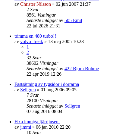
av
Christer Nilsson
»
02 jun 2007 21:37
2
Svar
8561
Visningar
Senaste inlägget
av
505 Emil
22 jul 2026 21:31
trimma en 480 turbo!!
av
volvo_freak
»
13 maj 2005 10:28
1
2
32
Svar
38602
Visningar
Senaste inlägget
av
422 Bjorn Bohme
22 apr 2019 12:26
Fastsättning av tygsidor i dörrarna
av
Sellgren
»
01 aug 2006 09:05
7
Svar
28100
Visningar
Senaste inlägget
av
Sellgren
07 aug 2016 08:04
Fixa immiga fjärrljusen.
av
jimmi
»
06 jan 2010 22:20
10
Svar