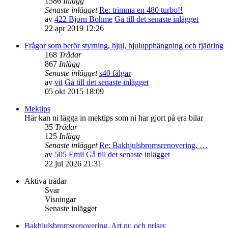
1586
Inlägg
Senaste inlägget
Re: trimma en 480 turbo!!
av
422 Bjorn Bohme
Gå till det senaste inlägget
22 apr 2019 12:26
Frågor som berör styrning, hjul, hjulupphängning och fjädring
168
Trådar
867
Inlägg
Senaste inlägget
s40 fälgar
av
vit
Gå till det senaste inlägget
05 okt 2015 18:09
Mektips
Här kan ni lägga in mektips som ni har gjort på era bilar
35
Trådar
125
Inlägg
Senaste inlägget
Re: Bakhjulsbromsrenovering. …
av
505 Emil
Gå till det senaste inlägget
22 jul 2026 21:31
Aktiva trådar
Svar
Visningar
Senaste inlägget
Bakhjulsbromsrenovering. Art.nr. och priser.