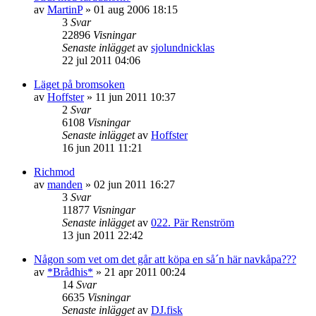
av
MartinP
»
01 aug 2006 18:15
3
Svar
22896
Visningar
Senaste inlägget
av
sjolundnicklas
22 jul 2011 04:06
Läget på bromsoken
av
Hoffster
»
11 jun 2011 10:37
2
Svar
6108
Visningar
Senaste inlägget
av
Hoffster
16 jun 2011 11:21
Richmod
av
manden
»
02 jun 2011 16:27
3
Svar
11877
Visningar
Senaste inlägget
av
022. Pär Renström
13 jun 2011 22:42
Någon som vet om det går att köpa en så´n här navkåpa???
av
*Brådhis*
»
21 apr 2011 00:24
14
Svar
6635
Visningar
Senaste inlägget
av
DJ.fisk