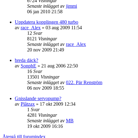
6724
Visningar
Senaste inlägget
av
jimmi
06 jan 2010 21:58
Uppdatera kopplingen 480 turbo
av
race_Alex
»
03 aug 2009 11:54
12
Svar
8121
Visningar
Senaste inlägget
av
race_Alex
20 nov 2009 21:49
breda däck?
av
SonphE
»
21 aug 2006 22:50
16
Svar
13501
Visningar
Senaste inlägget
av
022. Pär Renström
06 nov 2009 18:55
Gnisslande servopump?
av
Plåtzax
»
17 okt 2009 12:34
1
Svar
4281
Visningar
Senaste inlägget
av
MB
19 okt 2009 16:16
Återgå till forumindex