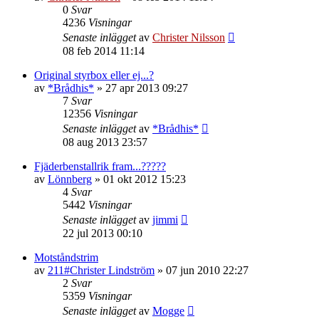
0
Svar
4236
Visningar
Senaste inlägget
av
Christer Nilsson
08 feb 2014 11:14
Original styrbox eller ej...?
av
*Brådhis*
»
27 apr 2013 09:27
7
Svar
12356
Visningar
Senaste inlägget
av
*Brådhis*
08 aug 2013 23:57
Fjäderbenstallrik fram...?????
av
Lönnberg
»
01 okt 2012 15:23
4
Svar
5442
Visningar
Senaste inlägget
av
jimmi
22 jul 2013 00:10
Motståndstrim
av
211#Christer Lindström
»
07 jun 2010 22:27
2
Svar
5359
Visningar
Senaste inlägget
av
Mogge