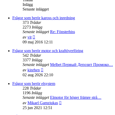
Inlägg
Senaste inlägget
Frågor som berör kaross och inredning
373
Trådar
2273
Inlägg
Senaste inlägget
Re: Fönsterhiss
Gå
av
vit
till
09 maj 2016 12:11
det
senaste
Frågor som berör motor och kraftöverföring
inlägget
542
Trådar
3377
Inlägg
Senaste inlägget
Melbet Первый Депозит Промоко…
Gå
av
kinrhen
till
02 aug 2026 22:10
det
senaste
Frågor som berör elsystem
inlägget
228
Trådar
1196
Inlägg
Senaste inlägget
Elmotor för höger främre strå…
Gå
av
Mikael Gamziukas
till
25 jun 2021 12:51
det