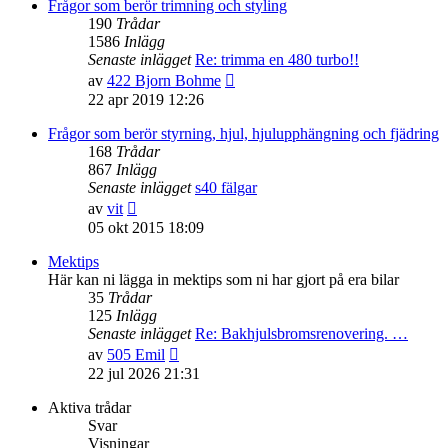
senaste
Frågor som berör trimning och styling
inlägget
190
Trådar
1586
Inlägg
Senaste inlägget
Re: trimma en 480 turbo!!
Gå
av
422 Bjorn Bohme
till
22 apr 2019 12:26
det
senaste
Frågor som berör styrning, hjul, hjulupphängning och fjädring
inlägget
168
Trådar
867
Inlägg
Senaste inlägget
s40 fälgar
Gå
av
vit
till
05 okt 2015 18:09
det
senaste
Mektips
inlägget
Här kan ni lägga in mektips som ni har gjort på era bilar
35
Trådar
125
Inlägg
Senaste inlägget
Re: Bakhjulsbromsrenovering. …
Gå
av
505 Emil
till
22 jul 2026 21:31
det
senaste
Aktiva trådar
inlägget
Svar
Visningar