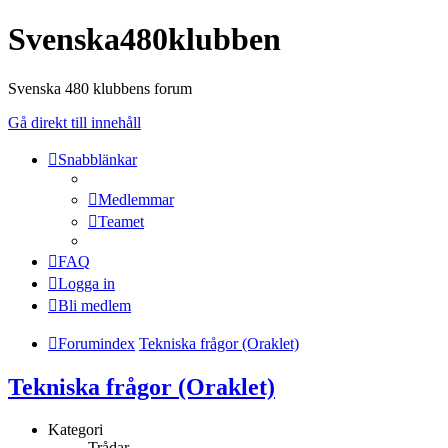
Svenska480klubben
Svenska 480 klubbens forum
Gå direkt till innehåll
Snabblänkar
Medlemmar
Teamet
FAQ
Logga in
Bli medlem
Forumindex
Tekniska frågor (Oraklet)
Tekniska frågor (Oraklet)
Kategori
Trådar