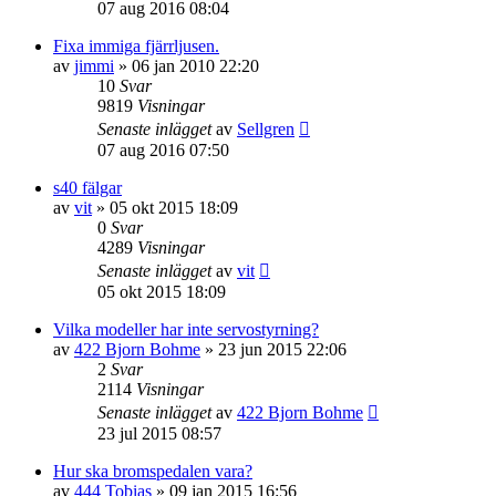
07 aug 2016 08:04
Fixa immiga fjärrljusen.
av
jimmi
»
06 jan 2010 22:20
10
Svar
9819
Visningar
Senaste inlägget
av
Sellgren
07 aug 2016 07:50
s40 fälgar
av
vit
»
05 okt 2015 18:09
0
Svar
4289
Visningar
Senaste inlägget
av
vit
05 okt 2015 18:09
Vilka modeller har inte servostyrning?
av
422 Bjorn Bohme
»
23 jun 2015 22:06
2
Svar
2114
Visningar
Senaste inlägget
av
422 Bjorn Bohme
23 jul 2015 08:57
Hur ska bromspedalen vara?
av
444 Tobias
»
09 jan 2015 16:56