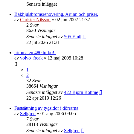
Senaste inlägget
Bakhjulsbromsrenovering. Art.nr. och priser.
av
Christer Nilsson
»
02 jun 2007 21:37
2
Svar
8620
Visningar
Senaste inlägget
av
505 Emil
22 jul 2026 21:31
trimma en 480 turbo!!
av
volvo_freak
»
13 maj 2005 10:28
1
2
32
Svar
38664
Visningar
Senaste inlägget
av
422 Bjorn Bohme
22 apr 2019 12:26
Fastsättning av tygsidor i dörrarna
av
Sellgren
»
01 aug 2006 09:05
7
Svar
28113
Visningar
Senaste inlägget
av
Sellgren