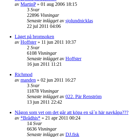
av
MartinP
»
01 aug 2006 18:15
3
Svar
22896
Visningar
Senaste inlägget
av
sjolundnicklas
22 jul 2011 04:06
Läget på bromsoken
av
Hoffster
»
11 jun 2011 10:37
2
Svar
6108
Visningar
Senaste inlägget
av
Hoffster
16 jun 2011 11:21
Richmod
av
manden
»
02 jun 2011 16:27
3
Svar
11878
Visningar
Senaste inlägget
av
022. Pär Renström
13 jun 2011 22:42
Någon som vet om det går att köpa en så´n här navkåpa???
av
*Brådhis*
»
21 apr 2011 00:24
14
Svar
6636
Visningar
Senaste inlägget
av
DJ.fisk