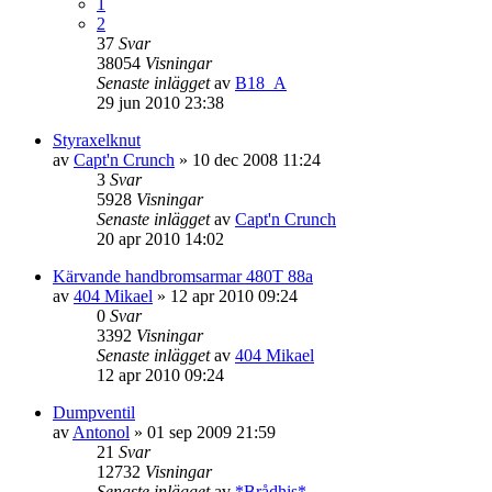
1
2
37
Svar
38054
Visningar
Senaste inlägget
av
B18_A
29 jun 2010 23:38
Styraxelknut
av
Capt'n Crunch
»
10 dec 2008 11:24
3
Svar
5928
Visningar
Senaste inlägget
av
Capt'n Crunch
20 apr 2010 14:02
Kärvande handbromsarmar 480T 88a
av
404 Mikael
»
12 apr 2010 09:24
0
Svar
3392
Visningar
Senaste inlägget
av
404 Mikael
12 apr 2010 09:24
Dumpventil
av
Antonol
»
01 sep 2009 21:59
21
Svar
12732
Visningar
Senaste inlägget
av
*Brådhis*