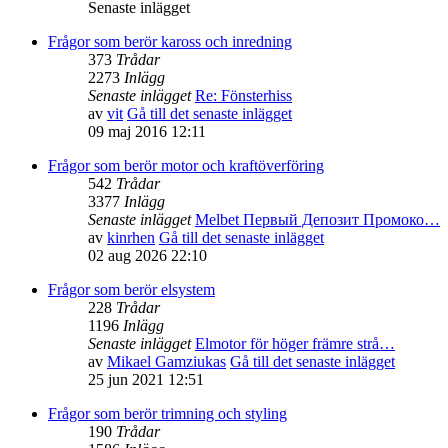
Senaste inlägget
Frågor som berör kaross och inredning
373
Trådar
2273
Inlägg
Senaste inlägget
Re: Fönsterhiss
av
vit
Gå till det senaste inlägget
09 maj 2016 12:11
Frågor som berör motor och kraftöverföring
542
Trådar
3377
Inlägg
Senaste inlägget
Melbet Первый Депозит Промоко…
av
kinrhen
Gå till det senaste inlägget
02 aug 2026 22:10
Frågor som berör elsystem
228
Trådar
1196
Inlägg
Senaste inlägget
Elmotor för höger främre strå…
av
Mikael Gamziukas
Gå till det senaste inlägget
25 jun 2021 12:51
Frågor som berör trimning och styling
190
Trådar