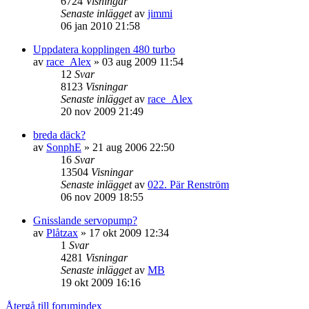
6724
Visningar
Senaste inlägget
av
jimmi
06 jan 2010 21:58
Uppdatera kopplingen 480 turbo
av
race_Alex
»
03 aug 2009 11:54
12
Svar
8123
Visningar
Senaste inlägget
av
race_Alex
20 nov 2009 21:49
breda däck?
av
SonphE
»
21 aug 2006 22:50
16
Svar
13504
Visningar
Senaste inlägget
av
022. Pär Renström
06 nov 2009 18:55
Gnisslande servopump?
av
Plåtzax
»
17 okt 2009 12:34
1
Svar
4281
Visningar
Senaste inlägget
av
MB
19 okt 2009 16:16
Återgå till forumindex