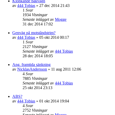
Klonkande bakvagn
av
444 Tobias
»
27 dec 2014 21:43
1
Svar
1934
Visningar
Senaste inlägget
av
Mogge
31 dec 2014 17:02
Genväg på motståndstrim?
av
444 Tobias
»
05 okt 2014 00:17
1
Svar
2127
Visningar
Senaste inlägget
av
444 Tobias
28 dec 2014 18:05
Ang. framtida sänkning
av
NicklasAndersson
»
11 aug 2011 12:06
4
Svar
7885
Visningar
Senaste inlägget
av
444 Tobias
25 okt 2014 23:13
ABS?
av
444 Tobias
»
01 okt 2014 19:04
4
Svar
2752
Visningar
Senaste inlägget
av
Mogge