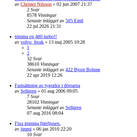
av
Christer Nilsson
»
02 jun 2007 21:37
2
Svar
8578
Visningar
Senaste inlägget
av
505 Emil
22 jul 2026 21:31
trimma en 480 turbo!!
av
volvo_freak
»
13 maj 2005 10:28
1
2
32
Svar
38610
Visningar
Senaste inlägget
av
422 Bjorn Bohme
22 apr 2019 12:26
Fastsättning av tygsidor i dörrarna
av
Sellgren
»
01 aug 2006 09:05
7
Svar
28102
Visningar
Senaste inlägget
av
Sellgren
07 aug 2016 08:04
Fixa immiga fjärrljusen.
av
jimmi
»
06 jan 2010 22:20
10
Svar