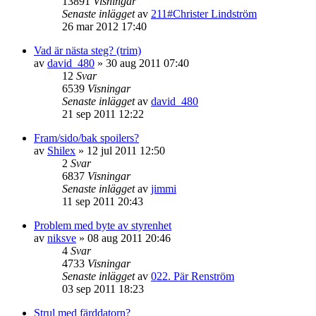
13891
Visningar
Senaste inlägget
av
211#Christer Lindström
26 mar 2012 17:40
Vad är nästa steg? (trim)
av
david_480
»
30 aug 2011 07:40
12
Svar
6539
Visningar
Senaste inlägget
av
david_480
21 sep 2011 12:22
Fram/sido/bak spoilers?
av
Shilex
»
12 jul 2011 12:50
2
Svar
6837
Visningar
Senaste inlägget
av
jimmi
11 sep 2011 20:43
Problem med byte av styrenhet
av
niksve
»
08 aug 2011 20:46
4
Svar
4733
Visningar
Senaste inlägget
av
022. Pär Renström
03 sep 2011 18:23
Strul med färddatorn?