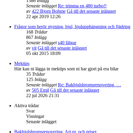
1586
Inlägg
Senaste inlägget
Re: trimma en 480 turbo!!
av
422 Bjorn Bohme
Gå till det senaste inlägget
22 apr 2019 12:26
Frågor som berör styrning, hjul, hjulupphängning och fjädring
168
Trådar
867
Inlägg
Senaste inlägget
s40 fälgar
av
vit
Gå till det senaste inlägget
05 okt 2015 18:09
Mektips
Här kan ni lägga in mektips som ni har gjort på era bilar
35
Trådar
125
Inlägg
Senaste inlägget
Re: Bakhjulsbromsrenovering. …
av
505 Emil
Gå till det senaste inlägget
22 jul 2026 21:31
Aktiva trådar
Svar
Visningar
Senaste inlägget
Bakhjulsbromsrenovering. Art.nr. och priser.