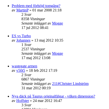
Problem med förhöjd tomgång?
av
MartinP
»
01 mar 2008 21:18
2
Svar
8358
Visningar
Senaste inlägget
av
Mogge
17 jul 2012 08:41
ES vs Turbo
av
Johannes
»
13 maj 2012 10:35
1
Svar
2537
Visningar
Senaste inlägget
av
Mogge
17 maj 2012 13:08
wastegate armen
av
v50t5
»
18 feb 2012 17:19
2
Svar
6867
Visningar
Senaste inlägget
av
211#Christer Lindström
31 mar 2012 00:19
Nya däck på Taurus originalfälgar - vilken dimension?
av
Hoffster
»
24 mar 2012 16:47
3
Svar