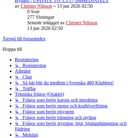
Bypass - UPDATE TO 3.3.17 IMMEDIATELY
av
Christer Nilsson
»
13 jun 2026 02:50
0
Svar
277
Visningar
Senaste inlägget
av
Christer Nilsson
13 jun 2026 02:50
Återgå till forumindex
Hoppa till
Registrering
↳ Registrering
Allmänt
↳ Chat
↳ Så här blir du medlem i Svenska 480 Klubben!
↳ Träffar
Tekniska frågor (Oraklet)
↳ Frågor som berör kaross och inredning
↳ Frågor som berör motor och kraftöverföring
↳ Frågor som berör elsystem
↳ Frågor som berör trimning och styling
↳ Frågor som berör styrning, hjul, hjulupphängning och
fjädring
↳ Mektips