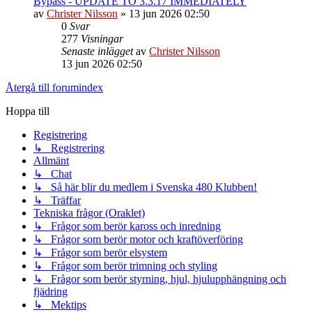
Bypass - UPDATE TO 3.3.17 IMMEDIATELY
av
Christer Nilsson
»
13 jun 2026 02:50
0
Svar
277
Visningar
Senaste inlägget
av
Christer Nilsson
13 jun 2026 02:50
Återgå till forumindex
Hoppa till
Registrering
↳ Registrering
Allmänt
↳ Chat
↳ Så här blir du medlem i Svenska 480 Klubben!
↳ Träffar
Tekniska frågor (Oraklet)
↳ Frågor som berör kaross och inredning
↳ Frågor som berör motor och kraftöverföring
↳ Frågor som berör elsystem
↳ Frågor som berör trimning och styling
↳ Frågor som berör styrning, hjul, hjulupphängning och
fjädring
↳ Mektips