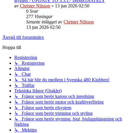
Bypass - UPDATE TO 3.3.17 IMMEDIATELY
av
Christer Nilsson
»
13 jun 2026 02:50
0
Svar
277
Visningar
Senaste inlägget
av
Christer Nilsson
13 jun 2026 02:50
Återgå till forumindex
Hoppa till
Registrering
↳ Registrering
Allmänt
↳ Chat
↳ Så här blir du medlem i Svenska 480 Klubben!
↳ Träffar
Tekniska frågor (Oraklet)
↳ Frågor som berör kaross och inredning
↳ Frågor som berör motor och kraftöverföring
↳ Frågor som berör elsystem
↳ Frågor som berör trimning och styling
↳ Frågor som berör styrning, hjul, hjulupphängning och
fjädring
↳ Mektips