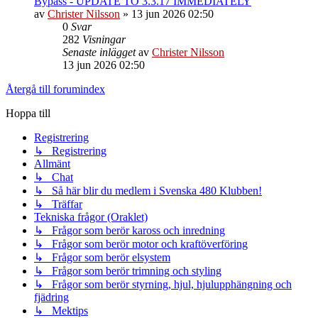
Bypass - UPDATE TO 3.3.17 IMMEDIATELY
av
Christer Nilsson
»
13 jun 2026 02:50
0
Svar
282
Visningar
Senaste inlägget
av
Christer Nilsson
13 jun 2026 02:50
Återgå till forumindex
Hoppa till
Registrering
↳ Registrering
Allmänt
↳ Chat
↳ Så här blir du medlem i Svenska 480 Klubben!
↳ Träffar
Tekniska frågor (Oraklet)
↳ Frågor som berör kaross och inredning
↳ Frågor som berör motor och kraftöverföring
↳ Frågor som berör elsystem
↳ Frågor som berör trimning och styling
↳ Frågor som berör styrning, hjul, hjulupphängning och
fjädring
↳ Mektips