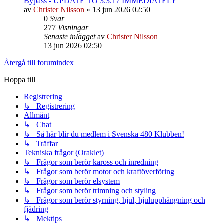
Bypass - UPDATE TO 3.3.17 IMMEDIATELY
av
Christer Nilsson
»
13 jun 2026 02:50
0
Svar
277
Visningar
Senaste inlägget
av
Christer Nilsson
13 jun 2026 02:50
Återgå till forumindex
Hoppa till
Registrering
↳ Registrering
Allmänt
↳ Chat
↳ Så här blir du medlem i Svenska 480 Klubben!
↳ Träffar
Tekniska frågor (Oraklet)
↳ Frågor som berör kaross och inredning
↳ Frågor som berör motor och kraftöverföring
↳ Frågor som berör elsystem
↳ Frågor som berör trimning och styling
↳ Frågor som berör styrning, hjul, hjulupphängning och
fjädring
↳ Mektips