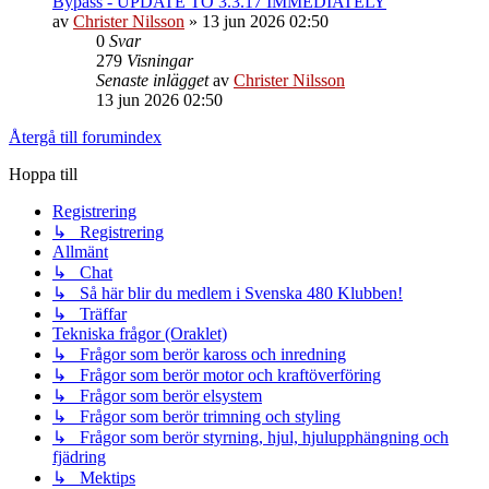
Bypass - UPDATE TO 3.3.17 IMMEDIATELY
av
Christer Nilsson
»
13 jun 2026 02:50
0
Svar
279
Visningar
Senaste inlägget
av
Christer Nilsson
13 jun 2026 02:50
Återgå till forumindex
Hoppa till
Registrering
↳ Registrering
Allmänt
↳ Chat
↳ Så här blir du medlem i Svenska 480 Klubben!
↳ Träffar
Tekniska frågor (Oraklet)
↳ Frågor som berör kaross och inredning
↳ Frågor som berör motor och kraftöverföring
↳ Frågor som berör elsystem
↳ Frågor som berör trimning och styling
↳ Frågor som berör styrning, hjul, hjulupphängning och
fjädring
↳ Mektips