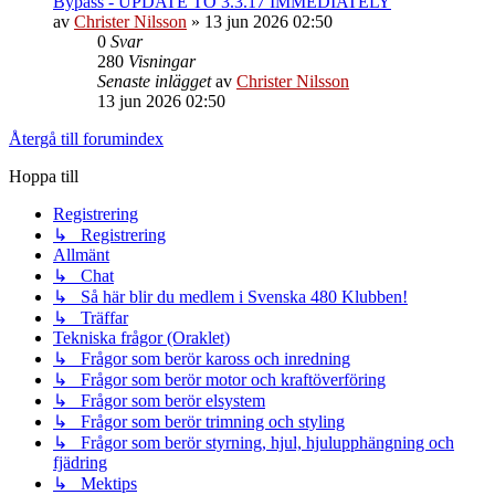
Bypass - UPDATE TO 3.3.17 IMMEDIATELY
av
Christer Nilsson
»
13 jun 2026 02:50
0
Svar
280
Visningar
Senaste inlägget
av
Christer Nilsson
13 jun 2026 02:50
Återgå till forumindex
Hoppa till
Registrering
↳ Registrering
Allmänt
↳ Chat
↳ Så här blir du medlem i Svenska 480 Klubben!
↳ Träffar
Tekniska frågor (Oraklet)
↳ Frågor som berör kaross och inredning
↳ Frågor som berör motor och kraftöverföring
↳ Frågor som berör elsystem
↳ Frågor som berör trimning och styling
↳ Frågor som berör styrning, hjul, hjulupphängning och
fjädring
↳ Mektips