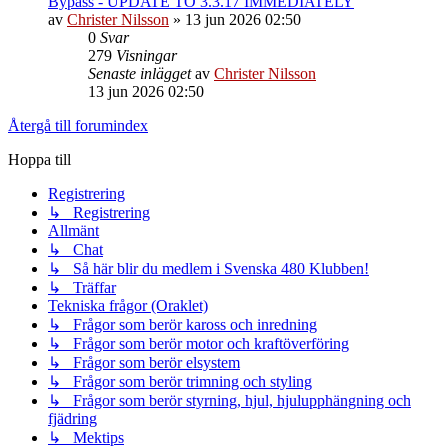
Bypass - UPDATE TO 3.3.17 IMMEDIATELY
av
Christer Nilsson
»
13 jun 2026 02:50
0
Svar
279
Visningar
Senaste inlägget
av
Christer Nilsson
13 jun 2026 02:50
Återgå till forumindex
Hoppa till
Registrering
↳ Registrering
Allmänt
↳ Chat
↳ Så här blir du medlem i Svenska 480 Klubben!
↳ Träffar
Tekniska frågor (Oraklet)
↳ Frågor som berör kaross och inredning
↳ Frågor som berör motor och kraftöverföring
↳ Frågor som berör elsystem
↳ Frågor som berör trimning och styling
↳ Frågor som berör styrning, hjul, hjulupphängning och
fjädring
↳ Mektips