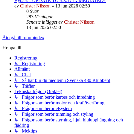
Bypass - UPDATE TO 3.3.17 IMMEDIATELY
av
Christer Nilsson
»
13 jun 2026 02:50
0
Svar
283
Visningar
Senaste inlägget
av
Christer Nilsson
13 jun 2026 02:50
Återgå till forumindex
Hoppa till
Registrering
↳ Registrering
Allmänt
↳ Chat
↳ Så här blir du medlem i Svenska 480 Klubben!
↳ Träffar
Tekniska frågor (Oraklet)
↳ Frågor som berör kaross och inredning
↳ Frågor som berör motor och kraftöverföring
↳ Frågor som berör elsystem
↳ Frågor som berör trimning och styling
↳ Frågor som berör styrning, hjul, hjulupphängning och
fjädring
↳ Mektips