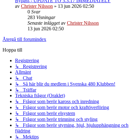
Bypass - UPDATE TO 3.3.17 IMMEDIATELY
av
Christer Nilsson
»
13 jun 2026 02:50
0
Svar
283
Visningar
Senaste inlägget
av
Christer Nilsson
13 jun 2026 02:50
Återgå till forumindex
Hoppa till
Registrering
↳ Registrering
Allmänt
↳ Chat
↳ Så här blir du medlem i Svenska 480 Klubben!
↳ Träffar
Tekniska frågor (Oraklet)
↳ Frågor som berör kaross och inredning
↳ Frågor som berör motor och kraftöverföring
↳ Frågor som berör elsystem
↳ Frågor som berör trimning och styling
↳ Frågor som berör styrning, hjul, hjulupphängning och
fjädring
↳ Mektips