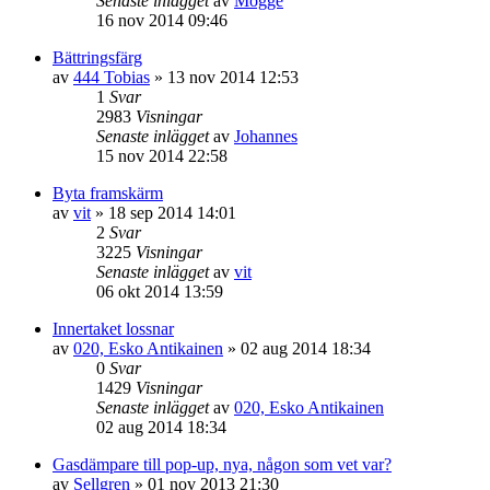
Senaste inlägget
av
Mogge
16 nov 2014 09:46
Bättringsfärg
av
444 Tobias
»
13 nov 2014 12:53
1
Svar
2983
Visningar
Senaste inlägget
av
Johannes
15 nov 2014 22:58
Byta framskärm
av
vit
»
18 sep 2014 14:01
2
Svar
3225
Visningar
Senaste inlägget
av
vit
06 okt 2014 13:59
Innertaket lossnar
av
020, Esko Antikainen
»
02 aug 2014 18:34
0
Svar
1429
Visningar
Senaste inlägget
av
020, Esko Antikainen
02 aug 2014 18:34
Gasdämpare till pop-up, nya, någon som vet var?
av
Sellgren
»
01 nov 2013 21:30