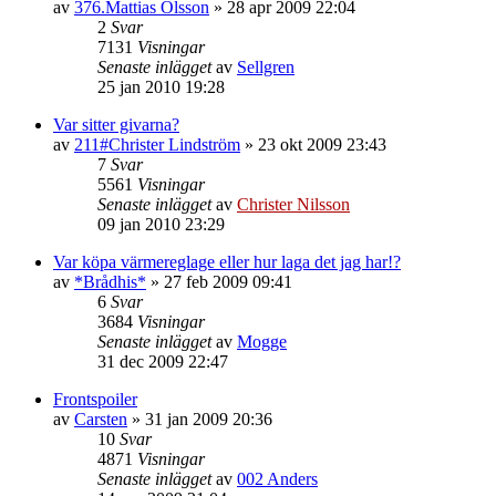
av
376.Mattias Olsson
»
28 apr 2009 22:04
2
Svar
7131
Visningar
Senaste inlägget
av
Sellgren
25 jan 2010 19:28
Var sitter givarna?
av
211#Christer Lindström
»
23 okt 2009 23:43
7
Svar
5561
Visningar
Senaste inlägget
av
Christer Nilsson
09 jan 2010 23:29
Var köpa värmereglage eller hur laga det jag har!?
av
*Brådhis*
»
27 feb 2009 09:41
6
Svar
3684
Visningar
Senaste inlägget
av
Mogge
31 dec 2009 22:47
Frontspoiler
av
Carsten
»
31 jan 2009 20:36
10
Svar
4871
Visningar
Senaste inlägget
av
002 Anders