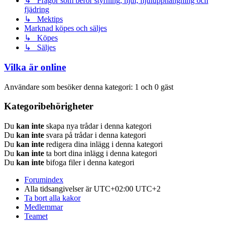
↳ Frågor som berör styrning, hjul, hjulupphängning och
fjädring
↳ Mektips
Marknad köpes och säljes
↳ Köpes
↳ Säljes
Vilka är online
Användare som besöker denna kategori: 1 och 0 gäst
Kategoribehörigheter
Du
kan inte
skapa nya trådar i denna kategori
Du
kan inte
svara på trådar i denna kategori
Du
kan inte
redigera dina inlägg i denna kategori
Du
kan inte
ta bort dina inlägg i denna kategori
Du
kan inte
bifoga filer i denna kategori
Forumindex
Alla tidsangivelser är UTC+02:00 UTC+2
Ta bort alla kakor
Medlemmar
Teamet