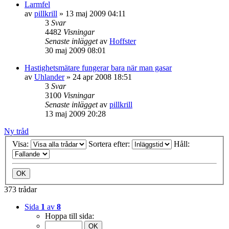
Larmfel
av
pillkrill
»
13 maj 2009 04:11
3
Svar
4482
Visningar
Senaste inlägget
av
Hoffster
30 maj 2009 08:01
Hastighetsmätare fungerar bara när man gasar
av
Uhlander
»
24 apr 2008 18:51
3
Svar
3100
Visningar
Senaste inlägget
av
pillkrill
13 maj 2009 20:28
Ny tråd
Visa:
Sortera efter:
Håll:
373 trådar
Sida
1
av
8
Hoppa till sida: