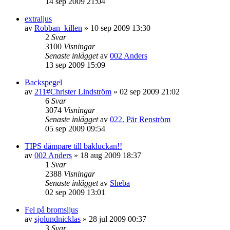
14 sep 2009 21:04
extraljus
av
Robban_killen
»
10 sep 2009 13:30
2
Svar
3100
Visningar
Senaste inlägget
av
002 Anders
13 sep 2009 15:09
Backspegel
av
211#Christer Lindström
»
02 sep 2009 21:02
6
Svar
3074
Visningar
Senaste inlägget
av
022. Pär Renström
05 sep 2009 09:54
TIPS dämpare till bakluckan!!
av
002 Anders
»
18 aug 2009 18:37
1
Svar
2388
Visningar
Senaste inlägget
av
Sheba
02 sep 2009 13:01
Fel på bromsljus
av
sjolundnicklas
»
28 jul 2009 00:37
3
Svar