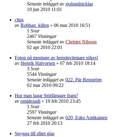
Senaste inlägget
av
sjolundnicklas
10 jun 2010 11:01
clips
av
Robban_killen
»
06 mar 2010 16:51
1
Svar
2467
Visningar
Senaste inlägget
av
Christer Nilsson
02 apr 2010 22:01
Foton på montage av bensinvärmare sökes!
av
Henrik Halvorsen
»
07 feb 2010 18:14
3
Svar
5544
Visningar
Senaste inlägget
av
022. Pär Renström
02 mar 2010 09:22
Hur man lagar Stötfångare fram?
av
omidezadi
»
19 feb 2010 23:45
1
Svar
2597
Visningar
Senaste inlägget
av
020, Esko Antikainen
27 feb 2010 20:13
Snygga till slitet glas