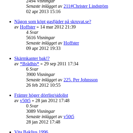
2494
Visningar
Senaste inlägget
av
211#Christer Lindström
02 apr 2013 15:16
Någon som köpt gasfjäder på skruvat.se?
av
Hoffster
»
14 mar 2012 21:39
4
Svar
5616
Visningar
Senaste inlägget
av
Hoffster
09 apr 2012 19:33
Skärmkanter bak!?
av
*Brådhis*
»
29 sep 2011 17:34
6
Svar
3900
Visningar
Senaste inlägget
av
225. Per Johnsson
26 feb 2012 10:55
Främre höger dörrlist/sidolist
av
v50t5
»
28 jan 2012 17:48
0
Svar
3089
Visningar
Senaste inlägget
av
v50t5
28 jan 2012 17:48
Vita Bakljus 1996