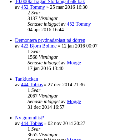
10.000kr frågan Stötfångarbalk bak
av
452 Tommy
»
25 mar 2016 16:30
2
Svar
3137
Visningar
Senaste inlägget
av
452 Tommy
04 apr 2016 16:44
Demontera prydnadsplast på dörren
av
422 Bjorn Bohme
»
12 jan 2016 00:07
1
Svar
1568
Visningar
Senaste inlägget
av
Mogge
17 jan 2016 13:40
Tankluckan
av
444 Tobias
»
27 dec 2014 21:36
1
Svar
2067
Visningar
Senaste inlägget
av
Mogge
31 dec 2014 16:57
Ny gummilist?
av
444 Tobias
»
02 nov 2014 20:27
1
Svar
3655
Visningar