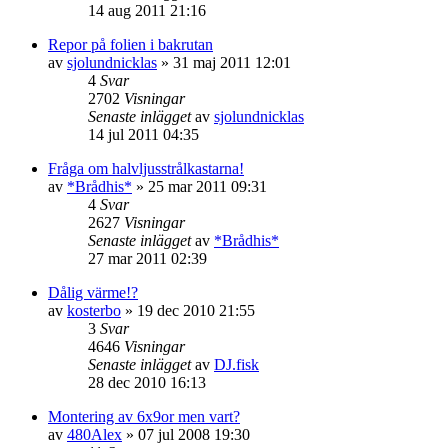
14 aug 2011 21:16
Repor på folien i bakrutan
av
sjolundnicklas
»
31 maj 2011 12:01
4
Svar
2702
Visningar
Senaste inlägget
av
sjolundnicklas
14 jul 2011 04:35
Fråga om halvljusstrålkastarna!
av
*Brådhis*
»
25 mar 2011 09:31
4
Svar
2627
Visningar
Senaste inlägget
av
*Brådhis*
27 mar 2011 02:39
Dålig värme!?
av
kosterbo
»
19 dec 2010 21:55
3
Svar
4646
Visningar
Senaste inlägget
av
DJ.fisk
28 dec 2010 16:13
Montering av 6x9or men vart?
av
480Alex
»
07 jul 2008 19:30