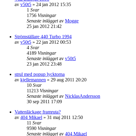
av
v50t5
»
24 jan 2012 15:35
1
Svar
1756
Visningar
Senaste inlägget
av
Mogge
25 jan 2012 21:42
Strömställare 440 Turbo 1994
av
v50t5
»
22 jan 2012 00:53
4
Svar
4189
Visningar
Senaste inlägget
av
v50t5
23 jan 2012 23:48
strul med popup lycktorna
av
kjellemannen
»
29 aug 2011 20:20
10
Svar
11213
Visningar
Senaste inlägget
av
NicklasAndersson
30 sep 2011 17:09
Vattenläckage framruta?
av
404 Mikael
»
31 maj 2011 12:50
11
Svar
9590
Visningar
Senaste inlägget
av
404 Mikael