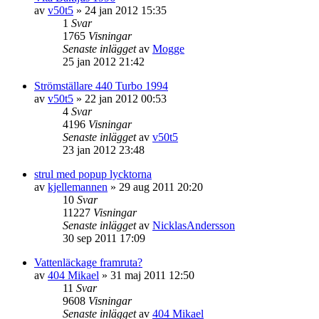
av
v50t5
»
24 jan 2012 15:35
1
Svar
1765
Visningar
Senaste inlägget
av
Mogge
25 jan 2012 21:42
Strömställare 440 Turbo 1994
av
v50t5
»
22 jan 2012 00:53
4
Svar
4196
Visningar
Senaste inlägget
av
v50t5
23 jan 2012 23:48
strul med popup lycktorna
av
kjellemannen
»
29 aug 2011 20:20
10
Svar
11227
Visningar
Senaste inlägget
av
NicklasAndersson
30 sep 2011 17:09
Vattenläckage framruta?
av
404 Mikael
»
31 maj 2011 12:50
11
Svar
9608
Visningar
Senaste inlägget
av
404 Mikael