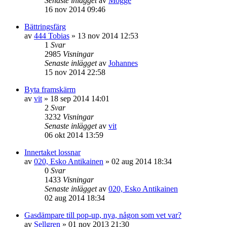
Senaste inlägget
av
Mogge
16 nov 2014 09:46
Bättringsfärg
av
444 Tobias
»
13 nov 2014 12:53
1
Svar
2985
Visningar
Senaste inlägget
av
Johannes
15 nov 2014 22:58
Byta framskärm
av
vit
»
18 sep 2014 14:01
2
Svar
3232
Visningar
Senaste inlägget
av
vit
06 okt 2014 13:59
Innertaket lossnar
av
020, Esko Antikainen
»
02 aug 2014 18:34
0
Svar
1433
Visningar
Senaste inlägget
av
020, Esko Antikainen
02 aug 2014 18:34
Gasdämpare till pop-up, nya, någon som vet var?
av
Sellgren
»
01 nov 2013 21:30