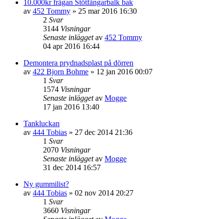
10.000kr frågan Stötfångarbalk bak
av
452 Tommy
»
25 mar 2016 16:30
2
Svar
3144
Visningar
Senaste inlägget
av
452 Tommy
04 apr 2016 16:44
Demontera prydnadsplast på dörren
av
422 Bjorn Bohme
»
12 jan 2016 00:07
1
Svar
1574
Visningar
Senaste inlägget
av
Mogge
17 jan 2016 13:40
Tankluckan
av
444 Tobias
»
27 dec 2014 21:36
1
Svar
2070
Visningar
Senaste inlägget
av
Mogge
31 dec 2014 16:57
Ny gummilist?
av
444 Tobias
»
02 nov 2014 20:27
1
Svar
3660
Visningar