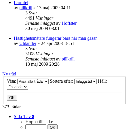
Larmfel
av
pillkrill
»
13 maj 2009 04:11
3
Svar
4491
Visningar
Senaste inlägget
av
Hoffster
30 maj 2009 08:01
Hastighetsmätare fungerar bara när man gasar
av
Uhlander
»
24 apr 2008 18:51
3
Svar
3108
Visningar
Senaste inlägget
av
pillkrill
13 maj 2009 20:28
Ny tråd
Visa:
Sortera efter:
Håll:
373 trådar
Sida
1
av
8
Hoppa till sida: