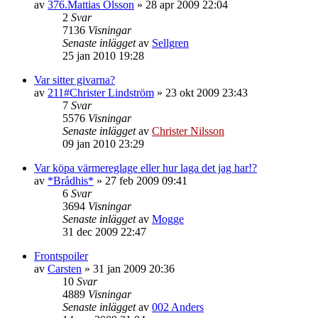
av
376.Mattias Olsson
»
28 apr 2009 22:04
2
Svar
7136
Visningar
Senaste inlägget
av
Sellgren
25 jan 2010 19:28
Var sitter givarna?
av
211#Christer Lindström
»
23 okt 2009 23:43
7
Svar
5576
Visningar
Senaste inlägget
av
Christer Nilsson
09 jan 2010 23:29
Var köpa värmereglage eller hur laga det jag har!?
av
*Brådhis*
»
27 feb 2009 09:41
6
Svar
3694
Visningar
Senaste inlägget
av
Mogge
31 dec 2009 22:47
Frontspoiler
av
Carsten
»
31 jan 2009 20:36
10
Svar
4889
Visningar
Senaste inlägget
av
002 Anders