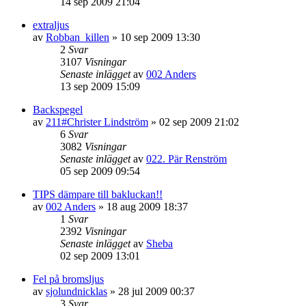
14 sep 2009 21:04
extraljus
av
Robban_killen
»
10 sep 2009 13:30
2
Svar
3107
Visningar
Senaste inlägget
av
002 Anders
13 sep 2009 15:09
Backspegel
av
211#Christer Lindström
»
02 sep 2009 21:02
6
Svar
3082
Visningar
Senaste inlägget
av
022. Pär Renström
05 sep 2009 09:54
TIPS dämpare till bakluckan!!
av
002 Anders
»
18 aug 2009 18:37
1
Svar
2392
Visningar
Senaste inlägget
av
Sheba
02 sep 2009 13:01
Fel på bromsljus
av
sjolundnicklas
»
28 jul 2009 00:37
3
Svar