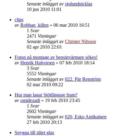
Senaste inlägget
av
sjolundnicklas
10 jun 2010 11:01
clips
av
Robban_killen
»
06 mar 2010 16:51
1
Svar
2471
Visningar
Senaste inlägget
av
Christer Nilsson
02 apr 2010 22:01
Foton på montage av bensinvärmare sökes!
av
Henrik Halvorsen
»
07 feb 2010 18:14
3
Svar
5552
Visningar
Senaste inlägget
av
022. Pär Renström
02 mar 2010 09:22
Hur man lagar Stötfångare fram?
av
omidezadi
»
19 feb 2010 23:45
1
Svar
2602
Visningar
Senaste inlägget
av
020, Esko Antikainen
27 feb 2010 20:13
Snygga till slitet glas