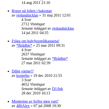
14 aug 2011 21:16
Repor på folien i bakrutan
av
sjolundnicklas
»
31 maj 2011 12:01
4
Svar
2712
Visningar
Senaste inlägget
av
sjolundnicklas
14 jul 2011 04:35
Fråga om halvljusstrålkastarna!
av
*Brådhis*
»
25 mar 2011 09:31
4
Svar
2637
Visningar
Senaste inlägget
av
*Brådhis*
27 mar 2011 02:39
Dålig värme!?
av
kosterbo
»
19 dec 2010 21:55
3
Svar
4652
Visningar
Senaste inlägget
av
DJ.fisk
28 dec 2010 16:13
Montering av 6x9or men vart?
av
480Alex
»
07 jul 2008 19:30