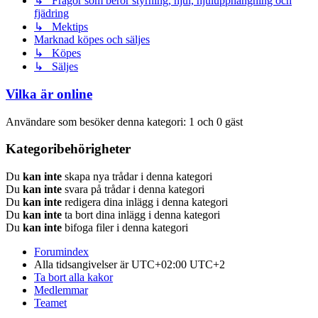
↳ Frågor som berör styrning, hjul, hjulupphängning och
fjädring
↳ Mektips
Marknad köpes och säljes
↳ Köpes
↳ Säljes
Vilka är online
Användare som besöker denna kategori: 1 och 0 gäst
Kategoribehörigheter
Du
kan inte
skapa nya trådar i denna kategori
Du
kan inte
svara på trådar i denna kategori
Du
kan inte
redigera dina inlägg i denna kategori
Du
kan inte
ta bort dina inlägg i denna kategori
Du
kan inte
bifoga filer i denna kategori
Forumindex
Alla tidsangivelser är UTC+02:00 UTC+2
Ta bort alla kakor
Medlemmar
Teamet