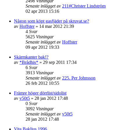
2498
Visningar
Senaste inlägget
av
211#Christer Lindström
02 apr 2013 15:16
Någon som köpt gasfjäder på skruvat.se?
av
Hoffster
»
14 mar 2012 21:39
4
Svar
5625
Visningar
Senaste inlägget
av
Hoffster
09 apr 2012 19:33
Skärmkanter bak!?
av
*Brådhis*
»
29 sep 2011 17:34
6
Svar
3913
Visningar
Senaste inlägget
av
225. Per Johnsson
26 feb 2012 10:55
Främre höger dörrlist/sidolist
av
v50t5
»
28 jan 2012 17:48
0
Svar
3092
Visningar
Senaste inlägget
av
v50t5
28 jan 2012 17:48
Vita Bakljus 1996