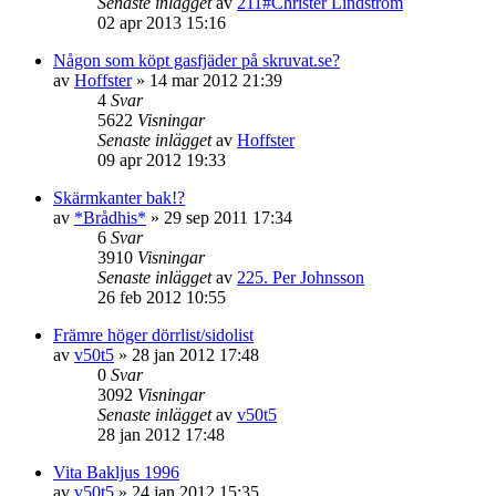
Senaste inlägget
av
211#Christer Lindström
02 apr 2013 15:16
Någon som köpt gasfjäder på skruvat.se?
av
Hoffster
»
14 mar 2012 21:39
4
Svar
5622
Visningar
Senaste inlägget
av
Hoffster
09 apr 2012 19:33
Skärmkanter bak!?
av
*Brådhis*
»
29 sep 2011 17:34
6
Svar
3910
Visningar
Senaste inlägget
av
225. Per Johnsson
26 feb 2012 10:55
Främre höger dörrlist/sidolist
av
v50t5
»
28 jan 2012 17:48
0
Svar
3092
Visningar
Senaste inlägget
av
v50t5
28 jan 2012 17:48
Vita Bakljus 1996
av
v50t5
»
24 jan 2012 15:35