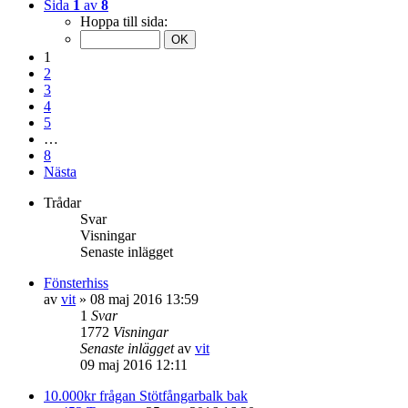
Sida
1
av
8
Hoppa till sida:
1
2
3
4
5
…
8
Nästa
Trådar
Svar
Visningar
Senaste inlägget
Fönsterhiss
av
vit
»
08 maj 2016 13:59
1
Svar
1772
Visningar
Senaste inlägget
av
vit
09 maj 2016 12:11
10.000kr frågan Stötfångarbalk bak