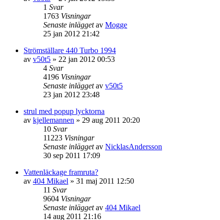
1
Svar
1763
Visningar
Senaste inlägget
av
Mogge
25 jan 2012 21:42
Strömställare 440 Turbo 1994
av
v50t5
»
22 jan 2012 00:53
4
Svar
4196
Visningar
Senaste inlägget
av
v50t5
23 jan 2012 23:48
strul med popup lycktorna
av
kjellemannen
»
29 aug 2011 20:20
10
Svar
11223
Visningar
Senaste inlägget
av
NicklasAndersson
30 sep 2011 17:09
Vattenläckage framruta?
av
404 Mikael
»
31 maj 2011 12:50
11
Svar
9604
Visningar
Senaste inlägget
av
404 Mikael
14 aug 2011 21:16