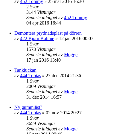
av
452 Tommy
»
25 mar 2016 16:30
2
Svar
3144
Visningar
Senaste inlägget
av
452 Tommy
04 apr 2016 16:44
Demontera prydnadsplast på dörren
av
422 Bjorn Bohme
»
12 jan 2016 00:07
1
Svar
1573
Visningar
Senaste inlägget
av
Mogge
17 jan 2016 13:40
Tankluckan
av
444 Tobias
»
27 dec 2014 21:36
1
Svar
2069
Visningar
Senaste inlägget
av
Mogge
31 dec 2014 16:57
Ny gummilist?
av
444 Tobias
»
02 nov 2014 20:27
1
Svar
3659
Visningar
Senaste inlägget
av
Mogge