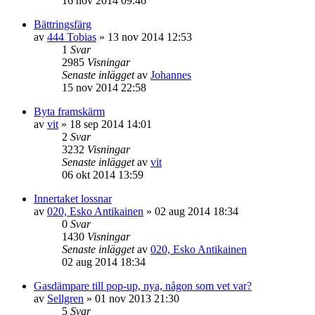
16 nov 2014 09:46
Bättringsfärg
av
444 Tobias
»
13 nov 2014 12:53
1
Svar
2985
Visningar
Senaste inlägget
av
Johannes
15 nov 2014 22:58
Byta framskärm
av
vit
»
18 sep 2014 14:01
2
Svar
3232
Visningar
Senaste inlägget
av
vit
06 okt 2014 13:59
Innertaket lossnar
av
020, Esko Antikainen
»
02 aug 2014 18:34
0
Svar
1430
Visningar
Senaste inlägget
av
020, Esko Antikainen
02 aug 2014 18:34
Gasdämpare till pop-up, nya, någon som vet var?
av
Sellgren
»
01 nov 2013 21:30
5
Svar