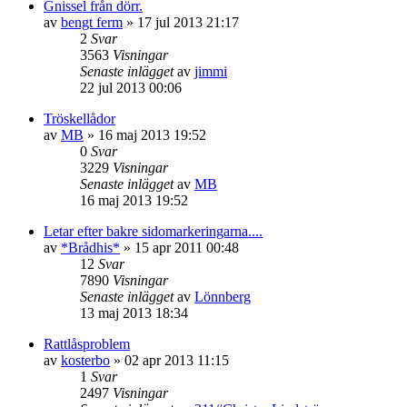
Gnissel från dörr.
av
bengt ferm
»
17 jul 2013 21:17
2
Svar
3563
Visningar
Senaste inlägget
av
jimmi
22 jul 2013 00:06
Tröskellådor
av
MB
»
16 maj 2013 19:52
0
Svar
3229
Visningar
Senaste inlägget
av
MB
16 maj 2013 19:52
Letar efter bakre sidomarkeringarna....
av
*Brådhis*
»
15 apr 2011 00:48
12
Svar
7890
Visningar
Senaste inlägget
av
Lönnberg
13 maj 2013 18:34
Rattlåsproblem
av
kosterbo
»
02 apr 2013 11:15
1
Svar
2497
Visningar