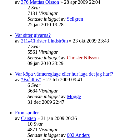
av
376.Mattias Olsson
»
28 apr 2009 22:04
2
Svar
7131
Visningar
Senaste inlägget
av
Sellgren
25 jan 2010 19:28
Var sitter givarna?
av
211#Christer Lindström
»
23 okt 2009 23:43
7
Svar
5561
Visningar
Senaste inlägget
av
Christer Nilsson
09 jan 2010 23:29
Var köpa värmereglage eller hur laga det jag har!?
av
*Brådhis*
»
27 feb 2009 09:41
6
Svar
3684
Visningar
Senaste inlägget
av
Mogge
31 dec 2009 22:47
Frontspoiler
av
Carsten
»
31 jan 2009 20:36
10
Svar
4871
Visningar
Senaste inlägget
av
002 Anders