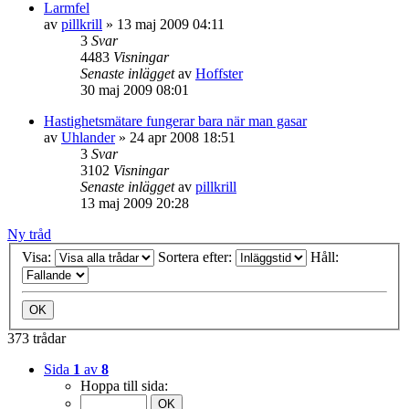
Larmfel
av
pillkrill
»
13 maj 2009 04:11
3
Svar
4483
Visningar
Senaste inlägget
av
Hoffster
30 maj 2009 08:01
Hastighetsmätare fungerar bara när man gasar
av
Uhlander
»
24 apr 2008 18:51
3
Svar
3102
Visningar
Senaste inlägget
av
pillkrill
13 maj 2009 20:28
Ny tråd
Visa:
Sortera efter:
Håll:
373 trådar
Sida
1
av
8
Hoppa till sida: