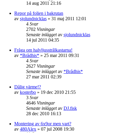
14 aug 2011 21:16
Repor på folien i bakrutan
av
sjolundnicklas
»
31 maj 2011 12:01
4
Svar
2702
Visningar
Senaste inlägget
av
sjolundnicklas
14 jul 2011 04:35
Fråga om halvljusstrålkastarna!
av
*Brådhis*
»
25 mar 2011 09:31
4
Svar
2627
Visningar
Senaste inlägget
av
*Brådhis*
27 mar 2011 02:39
Dålig värme!?
av
kosterbo
»
19 dec 2010 21:55
3
Svar
4646
Visningar
Senaste inlägget
av
DJ.fisk
28 dec 2010 16:13
Montering av 6x9or men vart?
av
480Alex
»
07 jul 2008 19:30