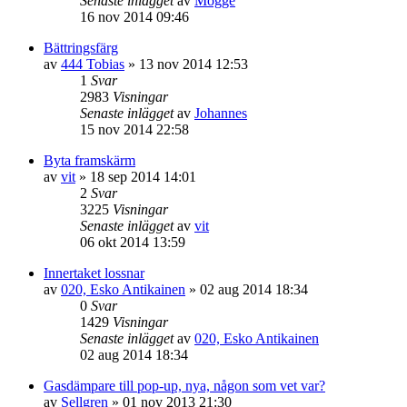
Senaste inlägget
av
Mogge
16 nov 2014 09:46
Bättringsfärg
av
444 Tobias
»
13 nov 2014 12:53
1
Svar
2983
Visningar
Senaste inlägget
av
Johannes
15 nov 2014 22:58
Byta framskärm
av
vit
»
18 sep 2014 14:01
2
Svar
3225
Visningar
Senaste inlägget
av
vit
06 okt 2014 13:59
Innertaket lossnar
av
020, Esko Antikainen
»
02 aug 2014 18:34
0
Svar
1429
Visningar
Senaste inlägget
av
020, Esko Antikainen
02 aug 2014 18:34
Gasdämpare till pop-up, nya, någon som vet var?
av
Sellgren
»
01 nov 2013 21:30