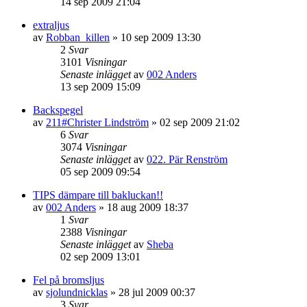
14 sep 2009 21:04
extraljus
av
Robban_killen
»
10 sep 2009 13:30
2
Svar
3101
Visningar
Senaste inlägget
av
002 Anders
13 sep 2009 15:09
Backspegel
av
211#Christer Lindström
»
02 sep 2009 21:02
6
Svar
3074
Visningar
Senaste inlägget
av
022. Pär Renström
05 sep 2009 09:54
TIPS dämpare till bakluckan!!
av
002 Anders
»
18 aug 2009 18:37
1
Svar
2388
Visningar
Senaste inlägget
av
Sheba
02 sep 2009 13:01
Fel på bromsljus
av
sjolundnicklas
»
28 jul 2009 00:37
3
Svar