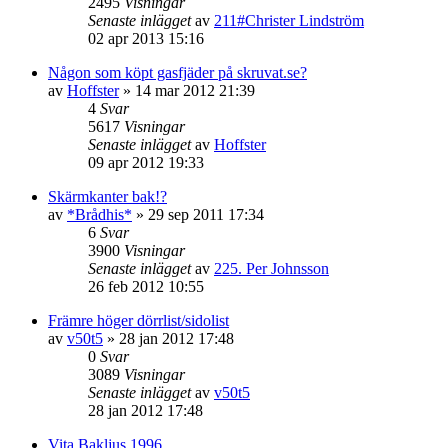
2495
Visningar
Senaste inlägget
av
211#Christer Lindström
02 apr 2013 15:16
Någon som köpt gasfjäder på skruvat.se?
av
Hoffster
»
14 mar 2012 21:39
4
Svar
5617
Visningar
Senaste inlägget
av
Hoffster
09 apr 2012 19:33
Skärmkanter bak!?
av
*Brådhis*
»
29 sep 2011 17:34
6
Svar
3900
Visningar
Senaste inlägget
av
225. Per Johnsson
26 feb 2012 10:55
Främre höger dörrlist/sidolist
av
v50t5
»
28 jan 2012 17:48
0
Svar
3089
Visningar
Senaste inlägget
av
v50t5
28 jan 2012 17:48
Vita Bakljus 1996