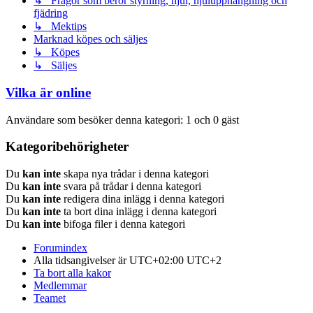
↳ Frågor som berör styrning, hjul, hjulupphängning och
fjädring
↳ Mektips
Marknad köpes och säljes
↳ Köpes
↳ Säljes
Vilka är online
Användare som besöker denna kategori: 1 och 0 gäst
Kategoribehörigheter
Du
kan inte
skapa nya trådar i denna kategori
Du
kan inte
svara på trådar i denna kategori
Du
kan inte
redigera dina inlägg i denna kategori
Du
kan inte
ta bort dina inlägg i denna kategori
Du
kan inte
bifoga filer i denna kategori
Forumindex
Alla tidsangivelser är UTC+02:00 UTC+2
Ta bort alla kakor
Medlemmar
Teamet