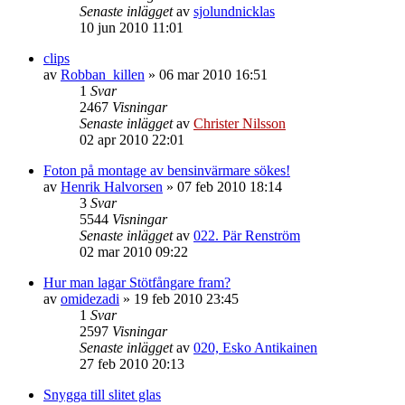
Senaste inlägget
av
sjolundnicklas
10 jun 2010 11:01
clips
av
Robban_killen
»
06 mar 2010 16:51
1
Svar
2467
Visningar
Senaste inlägget
av
Christer Nilsson
02 apr 2010 22:01
Foton på montage av bensinvärmare sökes!
av
Henrik Halvorsen
»
07 feb 2010 18:14
3
Svar
5544
Visningar
Senaste inlägget
av
022. Pär Renström
02 mar 2010 09:22
Hur man lagar Stötfångare fram?
av
omidezadi
»
19 feb 2010 23:45
1
Svar
2597
Visningar
Senaste inlägget
av
020, Esko Antikainen
27 feb 2010 20:13
Snygga till slitet glas