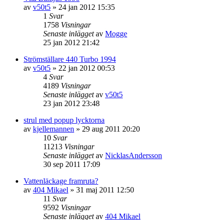
av
v50t5
»
24 jan 2012 15:35
1
Svar
1758
Visningar
Senaste inlägget
av
Mogge
25 jan 2012 21:42
Strömställare 440 Turbo 1994
av
v50t5
»
22 jan 2012 00:53
4
Svar
4189
Visningar
Senaste inlägget
av
v50t5
23 jan 2012 23:48
strul med popup lycktorna
av
kjellemannen
»
29 aug 2011 20:20
10
Svar
11213
Visningar
Senaste inlägget
av
NicklasAndersson
30 sep 2011 17:09
Vattenläckage framruta?
av
404 Mikael
»
31 maj 2011 12:50
11
Svar
9592
Visningar
Senaste inlägget
av
404 Mikael