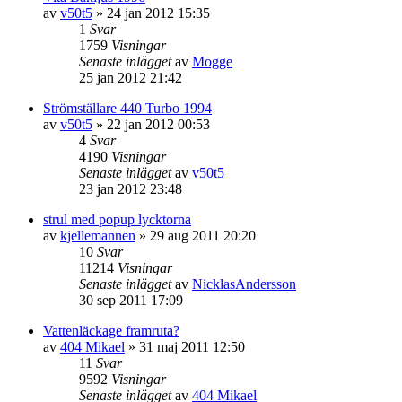
av
v50t5
»
24 jan 2012 15:35
1
Svar
1759
Visningar
Senaste inlägget
av
Mogge
25 jan 2012 21:42
Strömställare 440 Turbo 1994
av
v50t5
»
22 jan 2012 00:53
4
Svar
4190
Visningar
Senaste inlägget
av
v50t5
23 jan 2012 23:48
strul med popup lycktorna
av
kjellemannen
»
29 aug 2011 20:20
10
Svar
11214
Visningar
Senaste inlägget
av
NicklasAndersson
30 sep 2011 17:09
Vattenläckage framruta?
av
404 Mikael
»
31 maj 2011 12:50
11
Svar
9592
Visningar
Senaste inlägget
av
404 Mikael