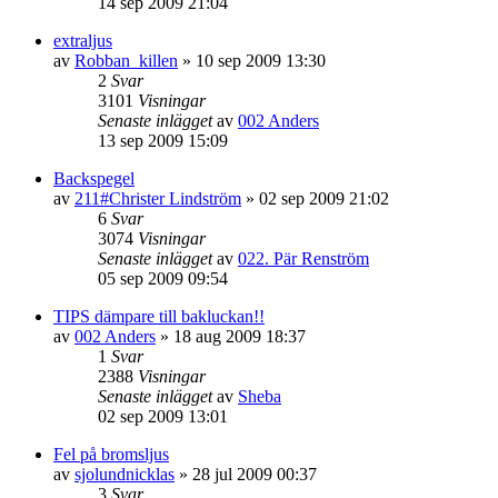
14 sep 2009 21:04
extraljus
av
Robban_killen
»
10 sep 2009 13:30
2
Svar
3101
Visningar
Senaste inlägget
av
002 Anders
13 sep 2009 15:09
Backspegel
av
211#Christer Lindström
»
02 sep 2009 21:02
6
Svar
3074
Visningar
Senaste inlägget
av
022. Pär Renström
05 sep 2009 09:54
TIPS dämpare till bakluckan!!
av
002 Anders
»
18 aug 2009 18:37
1
Svar
2388
Visningar
Senaste inlägget
av
Sheba
02 sep 2009 13:01
Fel på bromsljus
av
sjolundnicklas
»
28 jul 2009 00:37
3
Svar