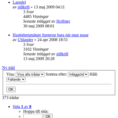
Larmfel
av
pillkrill
»
13 maj 2009 04:11
3
Svar
4485
Visningar
Senaste inlägget
av
Hoffster
30 maj 2009 08:01
Hastighetsmätare fungerar bara när man gasar
av
Uhlander
»
24 apr 2008 18:51
3
Svar
3102
Visningar
Senaste inlägget
av
pillkrill
13 maj 2009 20:28
Ny tråd
Visa:
Sortera efter:
Håll:
373 trådar
Sida
1
av
8
Hoppa till sida: