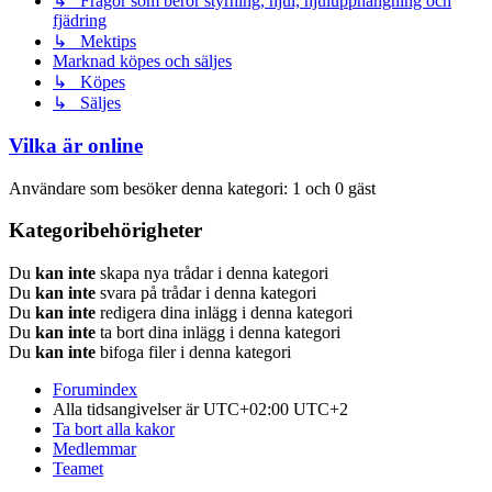
↳ Frågor som berör styrning, hjul, hjulupphängning och
fjädring
↳ Mektips
Marknad köpes och säljes
↳ Köpes
↳ Säljes
Vilka är online
Användare som besöker denna kategori: 1 och 0 gäst
Kategoribehörigheter
Du
kan inte
skapa nya trådar i denna kategori
Du
kan inte
svara på trådar i denna kategori
Du
kan inte
redigera dina inlägg i denna kategori
Du
kan inte
ta bort dina inlägg i denna kategori
Du
kan inte
bifoga filer i denna kategori
Forumindex
Alla tidsangivelser är UTC+02:00 UTC+2
Ta bort alla kakor
Medlemmar
Teamet