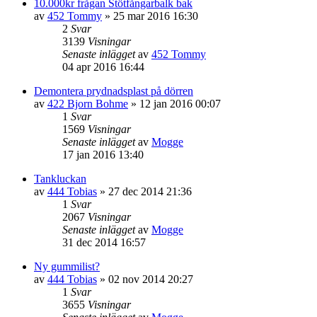
10.000kr frågan Stötfångarbalk bak
av
452 Tommy
»
25 mar 2016 16:30
2
Svar
3139
Visningar
Senaste inlägget
av
452 Tommy
04 apr 2016 16:44
Demontera prydnadsplast på dörren
av
422 Bjorn Bohme
»
12 jan 2016 00:07
1
Svar
1569
Visningar
Senaste inlägget
av
Mogge
17 jan 2016 13:40
Tankluckan
av
444 Tobias
»
27 dec 2014 21:36
1
Svar
2067
Visningar
Senaste inlägget
av
Mogge
31 dec 2014 16:57
Ny gummilist?
av
444 Tobias
»
02 nov 2014 20:27
1
Svar
3655
Visningar