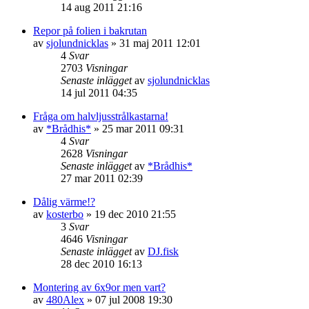
14 aug 2011 21:16
Repor på folien i bakrutan
av
sjolundnicklas
»
31 maj 2011 12:01
4
Svar
2703
Visningar
Senaste inlägget
av
sjolundnicklas
14 jul 2011 04:35
Fråga om halvljusstrålkastarna!
av
*Brådhis*
»
25 mar 2011 09:31
4
Svar
2628
Visningar
Senaste inlägget
av
*Brådhis*
27 mar 2011 02:39
Dålig värme!?
av
kosterbo
»
19 dec 2010 21:55
3
Svar
4646
Visningar
Senaste inlägget
av
DJ.fisk
28 dec 2010 16:13
Montering av 6x9or men vart?
av
480Alex
»
07 jul 2008 19:30