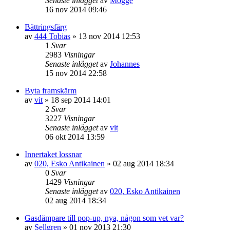
Senaste inlägget
av
Mogge
16 nov 2014 09:46
Bättringsfärg
av
444 Tobias
»
13 nov 2014 12:53
1
Svar
2983
Visningar
Senaste inlägget
av
Johannes
15 nov 2014 22:58
Byta framskärm
av
vit
»
18 sep 2014 14:01
2
Svar
3227
Visningar
Senaste inlägget
av
vit
06 okt 2014 13:59
Innertaket lossnar
av
020, Esko Antikainen
»
02 aug 2014 18:34
0
Svar
1429
Visningar
Senaste inlägget
av
020, Esko Antikainen
02 aug 2014 18:34
Gasdämpare till pop-up, nya, någon som vet var?
av
Sellgren
»
01 nov 2013 21:30