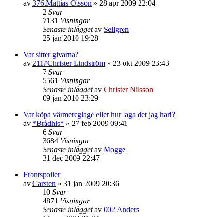
av
376.Mattias Olsson
»
28 apr 2009 22:04
2
Svar
7131
Visningar
Senaste inlägget
av
Sellgren
25 jan 2010 19:28
Var sitter givarna?
av
211#Christer Lindström
»
23 okt 2009 23:43
7
Svar
5561
Visningar
Senaste inlägget
av
Christer Nilsson
09 jan 2010 23:29
Var köpa värmereglage eller hur laga det jag har!?
av
*Brådhis*
»
27 feb 2009 09:41
6
Svar
3684
Visningar
Senaste inlägget
av
Mogge
31 dec 2009 22:47
Frontspoiler
av
Carsten
»
31 jan 2009 20:36
10
Svar
4871
Visningar
Senaste inlägget
av
002 Anders