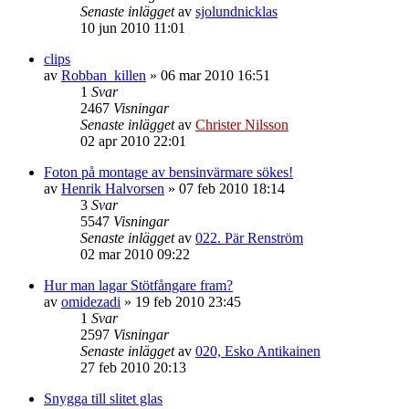
Senaste inlägget
av
sjolundnicklas
10 jun 2010 11:01
clips
av
Robban_killen
»
06 mar 2010 16:51
1
Svar
2467
Visningar
Senaste inlägget
av
Christer Nilsson
02 apr 2010 22:01
Foton på montage av bensinvärmare sökes!
av
Henrik Halvorsen
»
07 feb 2010 18:14
3
Svar
5547
Visningar
Senaste inlägget
av
022. Pär Renström
02 mar 2010 09:22
Hur man lagar Stötfångare fram?
av
omidezadi
»
19 feb 2010 23:45
1
Svar
2597
Visningar
Senaste inlägget
av
020, Esko Antikainen
27 feb 2010 20:13
Snygga till slitet glas