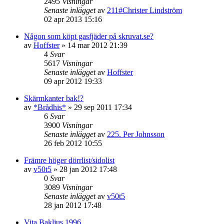
2495
Visningar
Senaste inlägget
av
211#Christer Lindström
02 apr 2013 15:16
Någon som köpt gasfjäder på skruvat.se?
av
Hoffster
»
14 mar 2012 21:39
4
Svar
5617
Visningar
Senaste inlägget
av
Hoffster
09 apr 2012 19:33
Skärmkanter bak!?
av
*Brådhis*
»
29 sep 2011 17:34
6
Svar
3900
Visningar
Senaste inlägget
av
225. Per Johnsson
26 feb 2012 10:55
Främre höger dörrlist/sidolist
av
v50t5
»
28 jan 2012 17:48
0
Svar
3089
Visningar
Senaste inlägget
av
v50t5
28 jan 2012 17:48
Vita Bakljus 1996