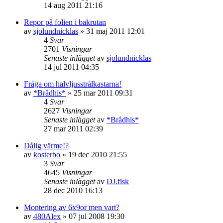
14 aug 2011 21:16
Repor på folien i bakrutan
av
sjolundnicklas
»
31 maj 2011 12:01
4
Svar
2701
Visningar
Senaste inlägget
av
sjolundnicklas
14 jul 2011 04:35
Fråga om halvljusstrålkastarna!
av
*Brådhis*
»
25 mar 2011 09:31
4
Svar
2627
Visningar
Senaste inlägget
av
*Brådhis*
27 mar 2011 02:39
Dålig värme!?
av
kosterbo
»
19 dec 2010 21:55
3
Svar
4645
Visningar
Senaste inlägget
av
DJ.fisk
28 dec 2010 16:13
Montering av 6x9or men vart?
av
480Alex
»
07 jul 2008 19:30