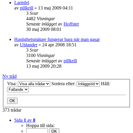
Larmfel
av
pillkrill
»
13 maj 2009 04:11
3
Svar
4482
Visningar
Senaste inlägget
av
Hoffster
30 maj 2009 08:01
Hastighetsmätare fungerar bara när man gasar
av
Uhlander
»
24 apr 2008 18:51
3
Svar
3100
Visningar
Senaste inlägget
av
pillkrill
13 maj 2009 20:28
Ny tråd
Visa:
Sortera efter:
Håll:
373 trådar
Sida
1
av
8
Hoppa till sida: