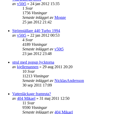
av
v50t5
»
24 jan 2012 15:35
1
Svar
1756
Visningar
Senaste inlägget
av
Mogge
25 jan 2012 21:42
Strömställare 440 Turbo 1994
av
v50t5
»
22 jan 2012 00:53
4
Svar
4189
Visningar
Senaste inlägget
av
v50t5
23 jan 2012 23:48
strul med popup lycktorna
av
kjellemannen
»
29 aug 2011 20:20
10
Svar
11213
Visningar
Senaste inlägget
av
NicklasAndersson
30 sep 2011 17:09
Vattenläckage framruta?
av
404 Mikael
»
31 maj 2011 12:50
11
Svar
9590
Visningar
Senaste inlägget
av
404 Mikael