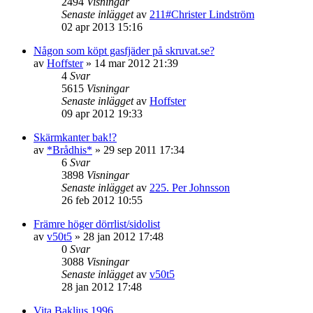
2494
Visningar
Senaste inlägget
av
211#Christer Lindström
02 apr 2013 15:16
Någon som köpt gasfjäder på skruvat.se?
av
Hoffster
»
14 mar 2012 21:39
4
Svar
5615
Visningar
Senaste inlägget
av
Hoffster
09 apr 2012 19:33
Skärmkanter bak!?
av
*Brådhis*
»
29 sep 2011 17:34
6
Svar
3898
Visningar
Senaste inlägget
av
225. Per Johnsson
26 feb 2012 10:55
Främre höger dörrlist/sidolist
av
v50t5
»
28 jan 2012 17:48
0
Svar
3088
Visningar
Senaste inlägget
av
v50t5
28 jan 2012 17:48
Vita Bakljus 1996