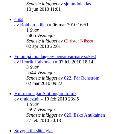
Senaste inlägget
av
sjolundnicklas
10 jun 2010 11:01
clips
av
Robban_killen
»
06 mar 2010 16:51
1
Svar
2466
Visningar
Senaste inlägget
av
Christer Nilsson
02 apr 2010 22:01
Foton på montage av bensinvärmare sökes!
av
Henrik Halvorsen
»
07 feb 2010 18:14
3
Svar
5544
Visningar
Senaste inlägget
av
022. Pär Renström
02 mar 2010 09:22
Hur man lagar Stötfångare fram?
av
omidezadi
»
19 feb 2010 23:45
1
Svar
2597
Visningar
Senaste inlägget
av
020, Esko Antikainen
27 feb 2010 20:13
Snygga till slitet glas