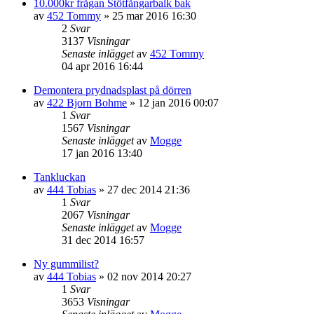
10.000kr frågan Stötfångarbalk bak
av
452 Tommy
»
25 mar 2016 16:30
2
Svar
3137
Visningar
Senaste inlägget
av
452 Tommy
04 apr 2016 16:44
Demontera prydnadsplast på dörren
av
422 Bjorn Bohme
»
12 jan 2016 00:07
1
Svar
1567
Visningar
Senaste inlägget
av
Mogge
17 jan 2016 13:40
Tankluckan
av
444 Tobias
»
27 dec 2014 21:36
1
Svar
2067
Visningar
Senaste inlägget
av
Mogge
31 dec 2014 16:57
Ny gummilist?
av
444 Tobias
»
02 nov 2014 20:27
1
Svar
3653
Visningar