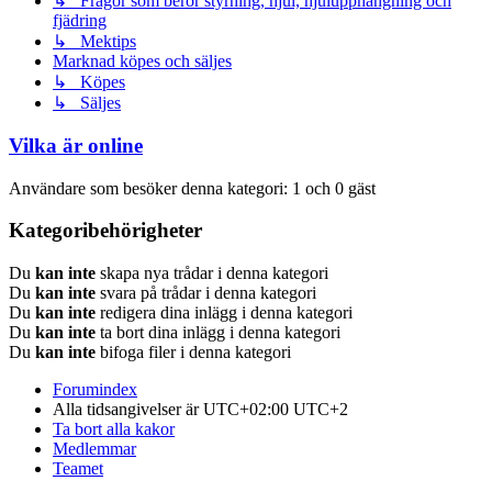
↳ Frågor som berör styrning, hjul, hjulupphängning och
fjädring
↳ Mektips
Marknad köpes och säljes
↳ Köpes
↳ Säljes
Vilka är online
Användare som besöker denna kategori: 1 och 0 gäst
Kategoribehörigheter
Du
kan inte
skapa nya trådar i denna kategori
Du
kan inte
svara på trådar i denna kategori
Du
kan inte
redigera dina inlägg i denna kategori
Du
kan inte
ta bort dina inlägg i denna kategori
Du
kan inte
bifoga filer i denna kategori
Forumindex
Alla tidsangivelser är UTC+02:00 UTC+2
Ta bort alla kakor
Medlemmar
Teamet