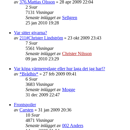
av
376.Mattias Olsson
»
28 apr 2009 22:04
2
Svar
7131
Visningar
Senaste inlägget
av
Sellgren
25 jan 2010 19:28
Var sitter givarna?
av
211#Christer Lindström
»
23 okt 2009 23:43
7
Svar
5561
Visningar
Senaste inlägget
av
Christer Nilsson
09 jan 2010 23:29
Var köpa värmereglage eller hur laga det jag har!?
av
*Brådhis*
»
27 feb 2009 09:41
6
Svar
3683
Visningar
Senaste inlägget
av
Mogge
31 dec 2009 22:47
Frontspoiler
av
Carsten
»
31 jan 2009 20:36
10
Svar
4871
Visningar
Senaste inlägget
av
002 Anders