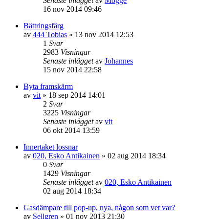
Senaste inlägget
av
Mogge
16 nov 2014 09:46
Bättringsfärg
av
444 Tobias
»
13 nov 2014 12:53
1
Svar
2983
Visningar
Senaste inlägget
av
Johannes
15 nov 2014 22:58
Byta framskärm
av
vit
»
18 sep 2014 14:01
2
Svar
3225
Visningar
Senaste inlägget
av
vit
06 okt 2014 13:59
Innertaket lossnar
av
020, Esko Antikainen
»
02 aug 2014 18:34
0
Svar
1429
Visningar
Senaste inlägget
av
020, Esko Antikainen
02 aug 2014 18:34
Gasdämpare till pop-up, nya, någon som vet var?
av
Sellgren
»
01 nov 2013 21:30