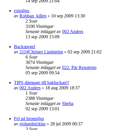
14 sep 2009 21:04
extraljus
av
Robban_killen
»
10 sep 2009 13:30
2
Svar
3100
Visningar
Senaste inlägget
av
002 Anders
13 sep 2009 15:09
Backspegel
av
211#Christer Lindström
»
02 sep 2009 21:02
6
Svar
3074
Visningar
Senaste inlägget
av
022. Pär Renström
05 sep 2009 09:54
TIPS dämpare till bakluckan!!
av
002 Anders
»
18 aug 2009 18:37
1
Svar
2388
Visningar
Senaste inlägget
av
Sheba
02 sep 2009 13:01
Fel på bromsljus
av
sjolundnicklas
»
28 jul 2009 00:37
3
Svar