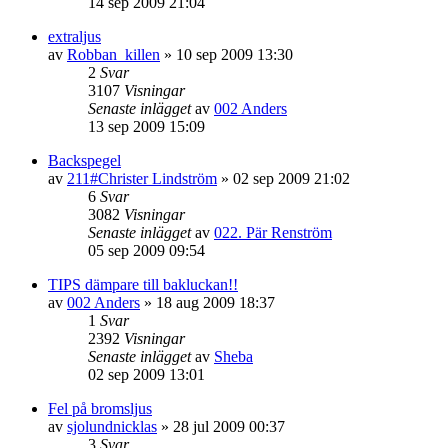
14 sep 2009 21:04
extraljus
av
Robban_killen
»
10 sep 2009 13:30
2
Svar
3107
Visningar
Senaste inlägget
av
002 Anders
13 sep 2009 15:09
Backspegel
av
211#Christer Lindström
»
02 sep 2009 21:02
6
Svar
3082
Visningar
Senaste inlägget
av
022. Pär Renström
05 sep 2009 09:54
TIPS dämpare till bakluckan!!
av
002 Anders
»
18 aug 2009 18:37
1
Svar
2392
Visningar
Senaste inlägget
av
Sheba
02 sep 2009 13:01
Fel på bromsljus
av
sjolundnicklas
»
28 jul 2009 00:37
3
Svar