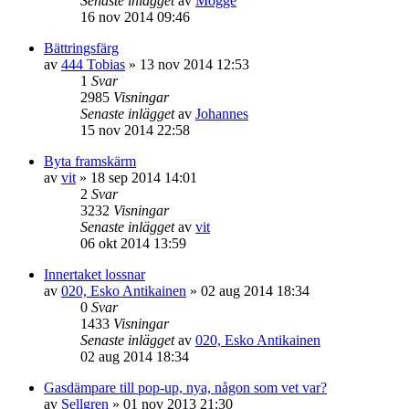
Senaste inlägget
av
Mogge
16 nov 2014 09:46
Bättringsfärg
av
444 Tobias
»
13 nov 2014 12:53
1
Svar
2985
Visningar
Senaste inlägget
av
Johannes
15 nov 2014 22:58
Byta framskärm
av
vit
»
18 sep 2014 14:01
2
Svar
3232
Visningar
Senaste inlägget
av
vit
06 okt 2014 13:59
Innertaket lossnar
av
020, Esko Antikainen
»
02 aug 2014 18:34
0
Svar
1433
Visningar
Senaste inlägget
av
020, Esko Antikainen
02 aug 2014 18:34
Gasdämpare till pop-up, nya, någon som vet var?
av
Sellgren
»
01 nov 2013 21:30