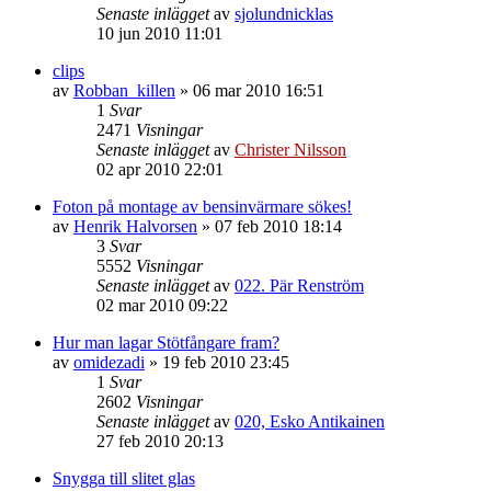
Senaste inlägget
av
sjolundnicklas
10 jun 2010 11:01
clips
av
Robban_killen
»
06 mar 2010 16:51
1
Svar
2471
Visningar
Senaste inlägget
av
Christer Nilsson
02 apr 2010 22:01
Foton på montage av bensinvärmare sökes!
av
Henrik Halvorsen
»
07 feb 2010 18:14
3
Svar
5552
Visningar
Senaste inlägget
av
022. Pär Renström
02 mar 2010 09:22
Hur man lagar Stötfångare fram?
av
omidezadi
»
19 feb 2010 23:45
1
Svar
2602
Visningar
Senaste inlägget
av
020, Esko Antikainen
27 feb 2010 20:13
Snygga till slitet glas