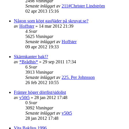
2498
Visningar
Senaste inlägget
av
211#Christer Lindström
02 apr 2013 15:16
Någon som köpt gasfjäder på skruvat.se?
av
Hoffster
»
14 mar 2012 21:39
4
Svar
5625
Visningar
Senaste inlägget
av
Hoffster
09 apr 2012 19:33
Skärmkanter bak!?
av
*Brådhis*
»
29 sep 2011 17:34
6
Svar
3913
Visningar
Senaste inlägget
av
225. Per Johnsson
26 feb 2012 10:55
Främre höger dörrlist/sidolist
av
v50t5
»
28 jan 2012 17:48
0
Svar
3092
Visningar
Senaste inlägget
av
v50t5
28 jan 2012 17:48
Vita Bakljus 1996