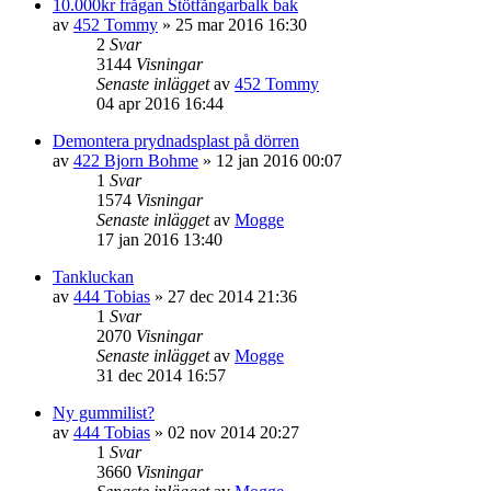
10.000kr frågan Stötfångarbalk bak
av
452 Tommy
»
25 mar 2016 16:30
2
Svar
3144
Visningar
Senaste inlägget
av
452 Tommy
04 apr 2016 16:44
Demontera prydnadsplast på dörren
av
422 Bjorn Bohme
»
12 jan 2016 00:07
1
Svar
1574
Visningar
Senaste inlägget
av
Mogge
17 jan 2016 13:40
Tankluckan
av
444 Tobias
»
27 dec 2014 21:36
1
Svar
2070
Visningar
Senaste inlägget
av
Mogge
31 dec 2014 16:57
Ny gummilist?
av
444 Tobias
»
02 nov 2014 20:27
1
Svar
3660
Visningar