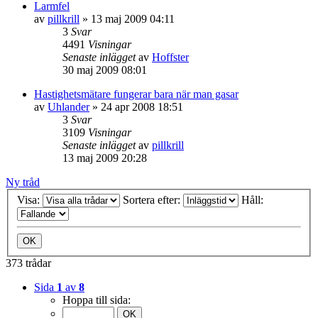
Larmfel
av
pillkrill
»
13 maj 2009 04:11
3
Svar
4491
Visningar
Senaste inlägget
av
Hoffster
30 maj 2009 08:01
Hastighetsmätare fungerar bara när man gasar
av
Uhlander
»
24 apr 2008 18:51
3
Svar
3109
Visningar
Senaste inlägget
av
pillkrill
13 maj 2009 20:28
Ny tråd
Visa:
Sortera efter:
Håll:
373 trådar
Sida
1
av
8
Hoppa till sida: