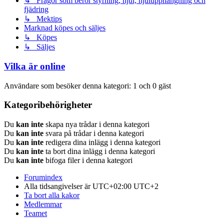
↳ Frågor som berör styrning, hjul, hjulupphängning och
fjädring
↳ Mektips
Marknad köpes och säljes
↳ Köpes
↳ Säljes
Vilka är online
Användare som besöker denna kategori: 1 och 0 gäst
Kategoribehörigheter
Du
kan inte
skapa nya trådar i denna kategori
Du
kan inte
svara på trådar i denna kategori
Du
kan inte
redigera dina inlägg i denna kategori
Du
kan inte
ta bort dina inlägg i denna kategori
Du
kan inte
bifoga filer i denna kategori
Forumindex
Alla tidsangivelser är UTC+02:00 UTC+2
Ta bort alla kakor
Medlemmar
Teamet