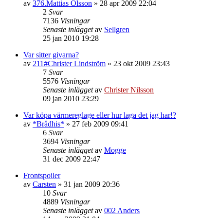
av
376.Mattias Olsson
»
28 apr 2009 22:04
2
Svar
7136
Visningar
Senaste inlägget
av
Sellgren
25 jan 2010 19:28
Var sitter givarna?
av
211#Christer Lindström
»
23 okt 2009 23:43
7
Svar
5576
Visningar
Senaste inlägget
av
Christer Nilsson
09 jan 2010 23:29
Var köpa värmereglage eller hur laga det jag har!?
av
*Brådhis*
»
27 feb 2009 09:41
6
Svar
3694
Visningar
Senaste inlägget
av
Mogge
31 dec 2009 22:47
Frontspoiler
av
Carsten
»
31 jan 2009 20:36
10
Svar
4889
Visningar
Senaste inlägget
av
002 Anders