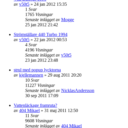
av
v50t5
»
24 jan 2012 15:35
1
Svar
1765
Visningar
Senaste inlägget
av
Mogge
25 jan 2012 21:42
Strömställare 440 Turbo 1994
av
v50t5
»
22 jan 2012 00:53
4
Svar
4196
Visningar
Senaste inlägget
av
v50t5
23 jan 2012 23:48
strul med popup lycktorna
av
kjellemannen
»
29 aug 2011 20:20
10
Svar
11227
Visningar
Senaste inlägget
av
NicklasAndersson
30 sep 2011 17:09
Vattenläckage framruta?
av
404 Mikael
»
31 maj 2011 12:50
11
Svar
9608
Visningar
Senaste inlägget
av
404 Mikael