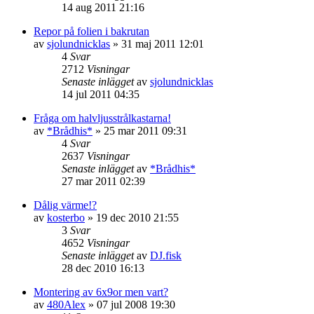
14 aug 2011 21:16
Repor på folien i bakrutan
av
sjolundnicklas
»
31 maj 2011 12:01
4
Svar
2712
Visningar
Senaste inlägget
av
sjolundnicklas
14 jul 2011 04:35
Fråga om halvljusstrålkastarna!
av
*Brådhis*
»
25 mar 2011 09:31
4
Svar
2637
Visningar
Senaste inlägget
av
*Brådhis*
27 mar 2011 02:39
Dålig värme!?
av
kosterbo
»
19 dec 2010 21:55
3
Svar
4652
Visningar
Senaste inlägget
av
DJ.fisk
28 dec 2010 16:13
Montering av 6x9or men vart?
av
480Alex
»
07 jul 2008 19:30