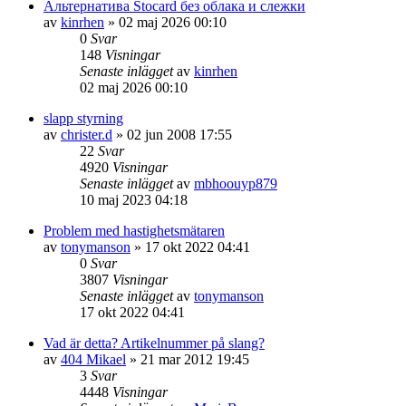
Альтернатива Stocard без облака и слежки
av
kinrhen
»
02 maj 2026 00:10
0
Svar
148
Visningar
Senaste inlägget
av
kinrhen
02 maj 2026 00:10
slapp styrning
av
christer.d
»
02 jun 2008 17:55
22
Svar
4920
Visningar
Senaste inlägget
av
mbhoouyp879
10 maj 2023 04:18
Problem med hastighetsmätaren
av
tonymanson
»
17 okt 2022 04:41
0
Svar
3807
Visningar
Senaste inlägget
av
tonymanson
17 okt 2022 04:41
Vad är detta? Artikelnummer på slang?
av
404 Mikael
»
21 mar 2012 19:45
3
Svar
4448
Visningar