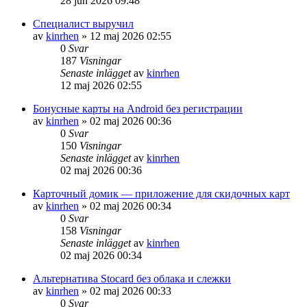
28 jun 2026 09:48
Специалист выручил
av
kinrhen
»
12 maj 2026 02:55
0
Svar
187
Visningar
Senaste inlägget
av
kinrhen
12 maj 2026 02:55
Бонусные карты на Android без регистрации
av
kinrhen
»
02 maj 2026 00:36
0
Svar
150
Visningar
Senaste inlägget
av
kinrhen
02 maj 2026 00:36
Карточный домик — приложение для скидочных карт
av
kinrhen
»
02 maj 2026 00:34
0
Svar
158
Visningar
Senaste inlägget
av
kinrhen
02 maj 2026 00:34
Альтернатива Stocard без облака и слежки
av
kinrhen
»
02 maj 2026 00:33
0
Svar