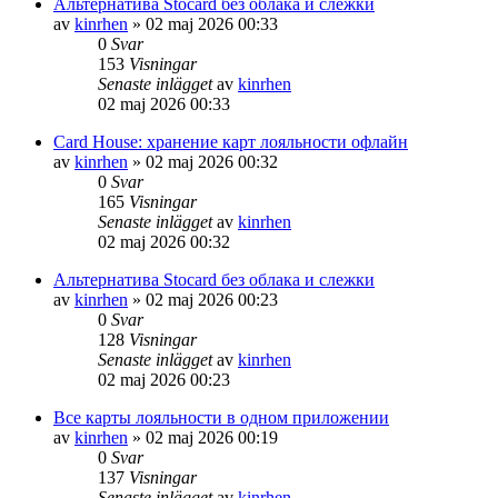
Альтернатива Stocard без облака и слежки
av
kinrhen
»
02 maj 2026 00:33
0
Svar
153
Visningar
Senaste inlägget
av
kinrhen
02 maj 2026 00:33
Card House: хранение карт лояльности офлайн
av
kinrhen
»
02 maj 2026 00:32
0
Svar
165
Visningar
Senaste inlägget
av
kinrhen
02 maj 2026 00:32
Альтернатива Stocard без облака и слежки
av
kinrhen
»
02 maj 2026 00:23
0
Svar
128
Visningar
Senaste inlägget
av
kinrhen
02 maj 2026 00:23
Все карты лояльности в одном приложении
av
kinrhen
»
02 maj 2026 00:19
0
Svar
137
Visningar
Senaste inlägget
av
kinrhen