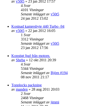
av
v50t5
»
23 jan 2012 17:57
4
Svar
4101
Visningar
Senaste inlägget
av
v50t5
24 jan 2012 15:02
Kostnad kamresbyte 440 Turbo -94
av
v50t5
»
22 jan 2012 16:05
1
Svar
3312
Visningar
Senaste inlägget
av
v50t5
23 jan 2012 17:56
Konstigt ljud från motorn.
av
Sheba
»
12 okt 2011 20:39
4
Svar
5344
Visningar
Senaste inlägget
av
Björn #194
08 nov 2011 21:17
Topplocks packning
av
manden
»
28 aug 2011 20:03
2
Svar
2468
Visningar
Senaste inlägget
av
jimmi