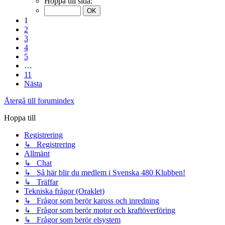
Hoppa till sida:
1
2
3
4
5
…
11
Nästa
Återgå till forumindex
Hoppa till
Registrering
↳ Registrering
Allmänt
↳ Chat
↳ Så här blir du medlem i Svenska 480 Klubben!
↳ Träffar
Tekniska frågor (Oraklet)
↳ Frågor som berör kaross och inredning
↳ Frågor som berör motor och kraftöverföring
↳ Frågor som berör elsystem