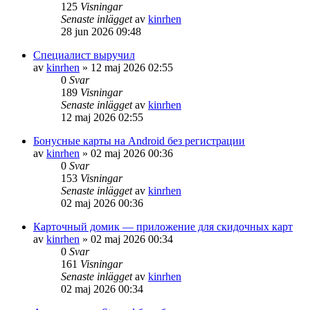
125
Visningar
Senaste inlägget
av
kinrhen
28 jun 2026 09:48
Специалист выручил
av
kinrhen
»
12 maj 2026 02:55
0
Svar
189
Visningar
Senaste inlägget
av
kinrhen
12 maj 2026 02:55
Бонусные карты на Android без регистрации
av
kinrhen
»
02 maj 2026 00:36
0
Svar
153
Visningar
Senaste inlägget
av
kinrhen
02 maj 2026 00:36
Карточный домик — приложение для скидочных карт
av
kinrhen
»
02 maj 2026 00:34
0
Svar
161
Visningar
Senaste inlägget
av
kinrhen
02 maj 2026 00:34