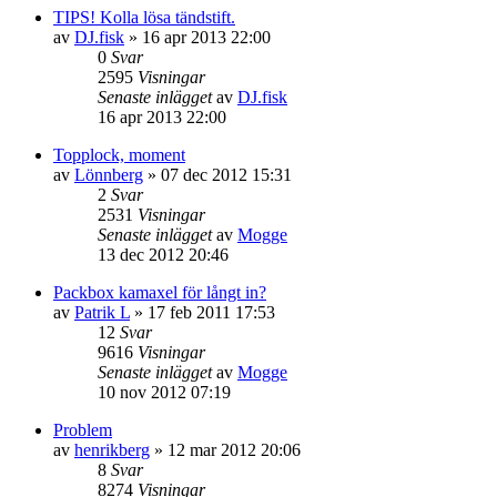
TIPS! Kolla lösa tändstift.
av
DJ.fisk
»
16 apr 2013 22:00
0
Svar
2595
Visningar
Senaste inlägget
av
DJ.fisk
16 apr 2013 22:00
Topplock, moment
av
Lönnberg
»
07 dec 2012 15:31
2
Svar
2531
Visningar
Senaste inlägget
av
Mogge
13 dec 2012 20:46
Packbox kamaxel för långt in?
av
Patrik L
»
17 feb 2011 17:53
12
Svar
9616
Visningar
Senaste inlägget
av
Mogge
10 nov 2012 07:19
Problem
av
henrikberg
»
12 mar 2012 20:06
8
Svar
8274
Visningar