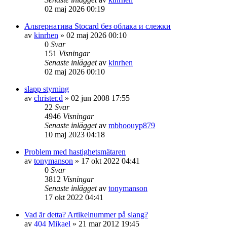
02 maj 2026 00:19
Альтернатива Stocard без облака и слежки
av
kinrhen
»
02 maj 2026 00:10
0
Svar
151
Visningar
Senaste inlägget
av
kinrhen
02 maj 2026 00:10
slapp styrning
av
christer.d
»
02 jun 2008 17:55
22
Svar
4946
Visningar
Senaste inlägget
av
mbhoouyp879
10 maj 2023 04:18
Problem med hastighetsmätaren
av
tonymanson
»
17 okt 2022 04:41
0
Svar
3812
Visningar
Senaste inlägget
av
tonymanson
17 okt 2022 04:41
Vad är detta? Artikelnummer på slang?
av
404 Mikael
»
21 mar 2012 19:45