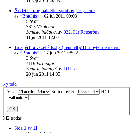
11 sep 2011 20:49
Är det ett original- eller sport-avgassystem?
av
*Brådhis*
»
02 jul 2011 00:08
5
Svar
3313
Visningar
Senaste inlägget
av
022. Pär Renström
11 jul 2011 12:00
Tips på bra växellådsolja (manuell)? Hur byter man den?
av
*Brådhis*
»
17 jun 2011 08:22
3
Svar
4116
Visningar
Senaste inlägget
av
DJ.fisk
20 jun 2011 14:35
Ny tråd
Visa:
Sortera efter:
Håll:
542 trådar
Sida
1
av
11