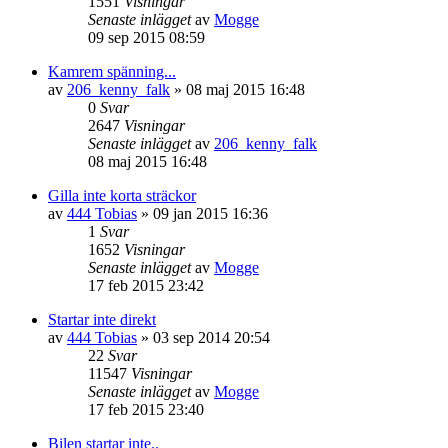
1551
Visningar
Senaste inlägget
av
Mogge
09 sep 2015 08:59
Kamrem spänning...
av
206_kenny_falk
»
08 maj 2015 16:48
0
Svar
2647
Visningar
Senaste inlägget
av
206_kenny_falk
08 maj 2015 16:48
Gilla inte korta sträckor
av
444 Tobias
»
09 jan 2015 16:36
1
Svar
1652
Visningar
Senaste inlägget
av
Mogge
17 feb 2015 23:42
Startar inte direkt
av
444 Tobias
»
03 sep 2014 20:54
22
Svar
11547
Visningar
Senaste inlägget
av
Mogge
17 feb 2015 23:40
Bilen startar inte..