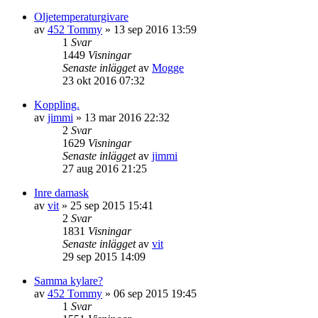
Oljetemperaturgivare
av
452 Tommy
»
13 sep 2016 13:59
1
Svar
1449
Visningar
Senaste inlägget
av
Mogge
23 okt 2016 07:32
Koppling.
av
jimmi
»
13 mar 2016 22:32
2
Svar
1629
Visningar
Senaste inlägget
av
jimmi
27 aug 2016 21:25
Inre damask
av
vit
»
25 sep 2015 15:41
2
Svar
1831
Visningar
Senaste inlägget
av
vit
29 sep 2015 14:09
Samma kylare?
av
452 Tommy
»
06 sep 2015 19:45
1
Svar