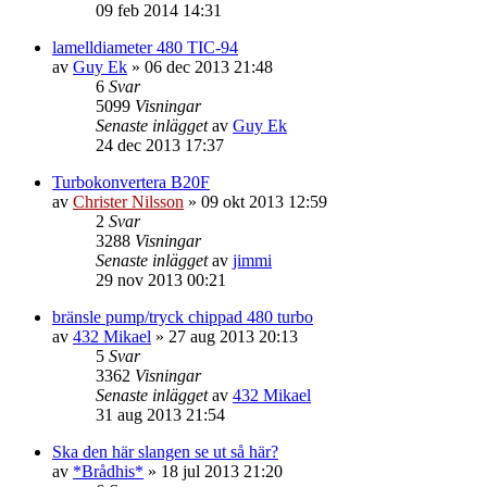
09 feb 2014 14:31
lamelldiameter 480 TIC-94
av
Guy Ek
»
06 dec 2013 21:48
6
Svar
5099
Visningar
Senaste inlägget
av
Guy Ek
24 dec 2013 17:37
Turbokonvertera B20F
av
Christer Nilsson
»
09 okt 2013 12:59
2
Svar
3288
Visningar
Senaste inlägget
av
jimmi
29 nov 2013 00:21
bränsle pump/tryck chippad 480 turbo
av
432 Mikael
»
27 aug 2013 20:13
5
Svar
3362
Visningar
Senaste inlägget
av
432 Mikael
31 aug 2013 21:54
Ska den här slangen se ut så här?
av
*Brådhis*
»
18 jul 2013 21:20