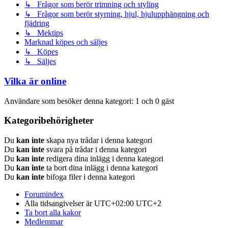
↳ Frågor som berör trimning och styling
↳ Frågor som berör styrning, hjul, hjulupphängning och
fjädring
↳ Mektips
Marknad köpes och säljes
↳ Köpes
↳ Säljes
Vilka är online
Användare som besöker denna kategori: 1 och 0 gäst
Kategoribehörigheter
Du
kan inte
skapa nya trådar i denna kategori
Du
kan inte
svara på trådar i denna kategori
Du
kan inte
redigera dina inlägg i denna kategori
Du
kan inte
ta bort dina inlägg i denna kategori
Du
kan inte
bifoga filer i denna kategori
Forumindex
Alla tidsangivelser är UTC+02:00 UTC+2
Ta bort alla kakor
Medlemmar