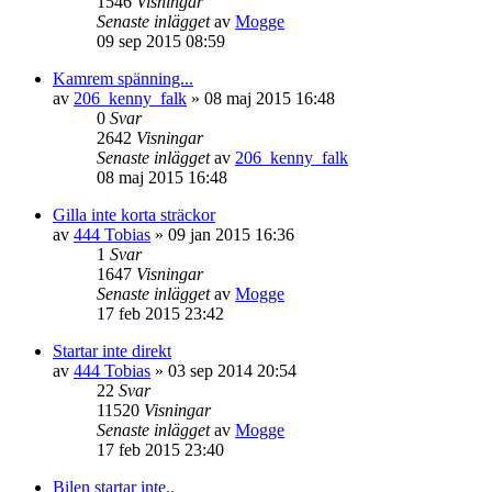
1546
Visningar
Senaste inlägget
av
Mogge
09 sep 2015 08:59
Kamrem spänning...
av
206_kenny_falk
»
08 maj 2015 16:48
0
Svar
2642
Visningar
Senaste inlägget
av
206_kenny_falk
08 maj 2015 16:48
Gilla inte korta sträckor
av
444 Tobias
»
09 jan 2015 16:36
1
Svar
1647
Visningar
Senaste inlägget
av
Mogge
17 feb 2015 23:42
Startar inte direkt
av
444 Tobias
»
03 sep 2014 20:54
22
Svar
11520
Visningar
Senaste inlägget
av
Mogge
17 feb 2015 23:40
Bilen startar inte..