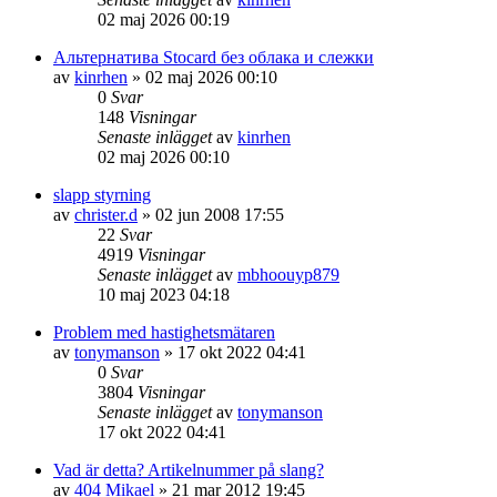
02 maj 2026 00:19
Альтернатива Stocard без облака и слежки
av
kinrhen
»
02 maj 2026 00:10
0
Svar
148
Visningar
Senaste inlägget
av
kinrhen
02 maj 2026 00:10
slapp styrning
av
christer.d
»
02 jun 2008 17:55
22
Svar
4919
Visningar
Senaste inlägget
av
mbhoouyp879
10 maj 2023 04:18
Problem med hastighetsmätaren
av
tonymanson
»
17 okt 2022 04:41
0
Svar
3804
Visningar
Senaste inlägget
av
tonymanson
17 okt 2022 04:41
Vad är detta? Artikelnummer på slang?
av
404 Mikael
»
21 mar 2012 19:45