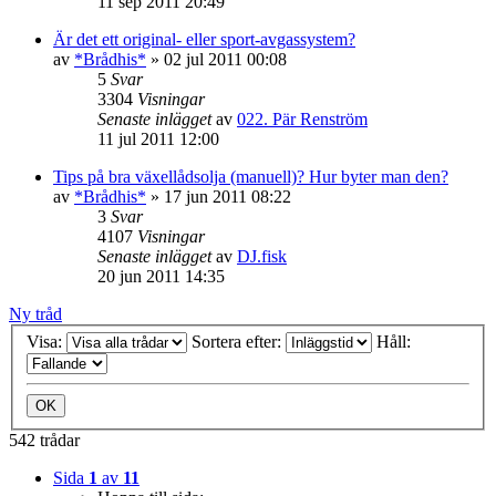
11 sep 2011 20:49
Är det ett original- eller sport-avgassystem?
av
*Brådhis*
»
02 jul 2011 00:08
5
Svar
3304
Visningar
Senaste inlägget
av
022. Pär Renström
11 jul 2011 12:00
Tips på bra växellådsolja (manuell)? Hur byter man den?
av
*Brådhis*
»
17 jun 2011 08:22
3
Svar
4107
Visningar
Senaste inlägget
av
DJ.fisk
20 jun 2011 14:35
Ny tråd
Visa:
Sortera efter:
Håll:
542 trådar
Sida
1
av
11