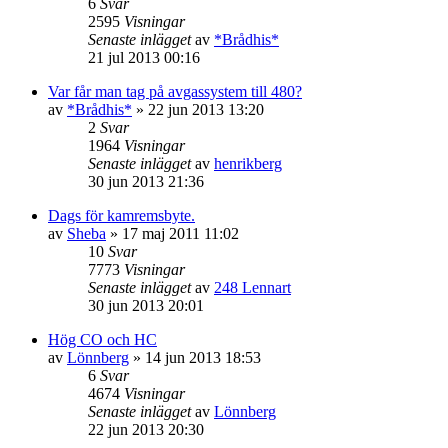
6
Svar
2595
Visningar
Senaste inlägget
av
*Brådhis*
21 jul 2013 00:16
Var får man tag på avgassystem till 480?
av
*Brådhis*
»
22 jun 2013 13:20
2
Svar
1964
Visningar
Senaste inlägget
av
henrikberg
30 jun 2013 21:36
Dags för kamremsbyte.
av
Sheba
»
17 maj 2011 11:02
10
Svar
7773
Visningar
Senaste inlägget
av
248 Lennart
30 jun 2013 20:01
Hög CO och HC
av
Lönnberg
»
14 jun 2013 18:53
6
Svar
4674
Visningar
Senaste inlägget
av
Lönnberg
22 jun 2013 20:30