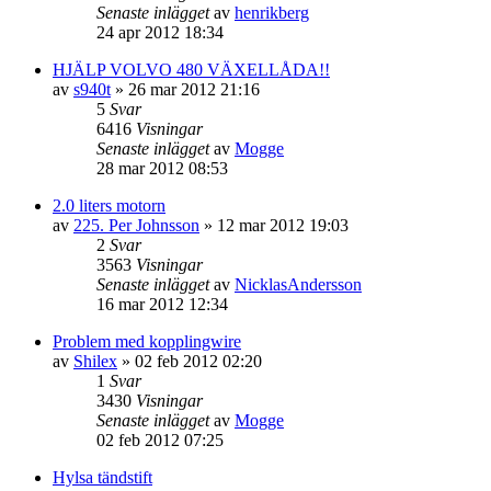
Senaste inlägget
av
henrikberg
24 apr 2012 18:34
HJÄLP VOLVO 480 VÄXELLÅDA!!
av
s940t
»
26 mar 2012 21:16
5
Svar
6416
Visningar
Senaste inlägget
av
Mogge
28 mar 2012 08:53
2.0 liters motorn
av
225. Per Johnsson
»
12 mar 2012 19:03
2
Svar
3563
Visningar
Senaste inlägget
av
NicklasAndersson
16 mar 2012 12:34
Problem med kopplingwire
av
Shilex
»
02 feb 2012 02:20
1
Svar
3430
Visningar
Senaste inlägget
av
Mogge
02 feb 2012 07:25
Hylsa tändstift