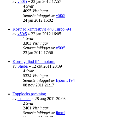
av
v50t5
»
23 jan 2012 17:57
4
Svar
4095
Visningar
Senaste inlägget
av
v50t5
24 jan 2012 15:02
Kostnad kamresbyte 440 Turbo -94
av
v50t5
»
22 jan 2012 16:05
1
Svar
3303
Visningar
Senaste inlägget
av
v50t5
23 jan 2012 17:56
Konstigt ljud från motorn.
av
Sheba
»
12 okt 2011 20:39
4
Svar
5334
Visningar
Senaste inlägget
av
Björn #194
08 nov 2011 21:17
Topplocks packning
av
manden
»
28 aug 2011 20:03
2
Svar
2461
Visningar
Senaste inlägget
av
jimmi