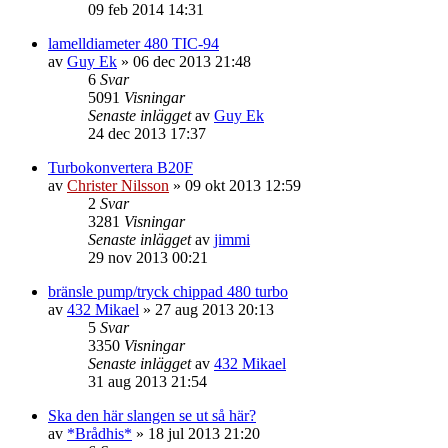
09 feb 2014 14:31
lamelldiameter 480 TIC-94
av
Guy Ek
»
06 dec 2013 21:48
6
Svar
5091
Visningar
Senaste inlägget
av
Guy Ek
24 dec 2013 17:37
Turbokonvertera B20F
av
Christer Nilsson
»
09 okt 2013 12:59
2
Svar
3281
Visningar
Senaste inlägget
av
jimmi
29 nov 2013 00:21
bränsle pump/tryck chippad 480 turbo
av
432 Mikael
»
27 aug 2013 20:13
5
Svar
3350
Visningar
Senaste inlägget
av
432 Mikael
31 aug 2013 21:54
Ska den här slangen se ut så här?
av
*Brådhis*
»
18 jul 2013 21:20