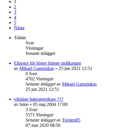
1
2
3
4
5
Nästa
Trådar
Svar
Visningar
Senaste inlägget
Elmotor för höger främre strålkastare
av
Mikael Gamziukas
»
25 jun 2021 12:51
0
Svar
4702
Visningar
Senaste inlägget
av
Mikael Gamziukas
25 jun 2021 12:51
viloläge bakrutetorkare ???
av
Ismo
»
05 maj 2004 17:00
3
Svar
5571
Visningar
Senaste inlägget
av
Torsten85
07 mar 2020 08:50