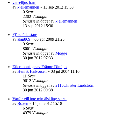
varselljus fram
av
kjellemannen
»
13 sep 2012 15:30
0
Svar
2202
Visningar
Senaste inlägget
av
kjellemannen
13 sep 2012 15:30
Fjärstrålkastare
av
alan869
»
05 apr 2009 21:25
9
Svar
8661
Visningar
Senaste inlägget
av
Mogge
30 jun 2012 07:33
Efter montage av Främre Dimljus
av
Henrik Halvorsen
»
03 jul 2004 11:10
11
Svar
9612
Visningar
Senaste inlägget
av
211#Christer Lindström
30 jun 2012 00:38
Varför vill inte min älskling starta
av
Boxen
»
15 jan 2012 15:18
6
Svar
4979
Visningar