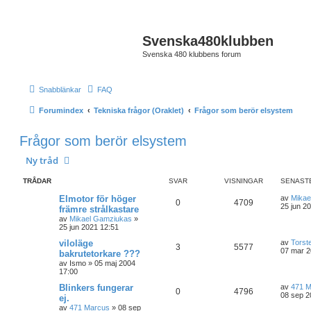
Svenska480klubben
Svenska 480 klubbens forum
Snabblänkar
FAQ
Forumindex
Tekniska frågor (Oraklet)
Frågor som berör elsystem
Frågor som berör elsystem
Ny tråd
TRÅDAR
SVAR
VISNINGAR
SENAST
Elmotor för höger
av
Mikae
0
4709
25 jun 2
främre strålkastare
av
Mikael Gamziukas
»
25 jun 2021 12:51
viloläge
av
Torst
3
5577
07 mar 2
bakrutetorkare ???
av
Ismo
»
05 maj 2004
17:00
Blinkers fungerar
av
471 M
0
4796
08 sep 2
ej.
av
471 Marcus
»
08 sep