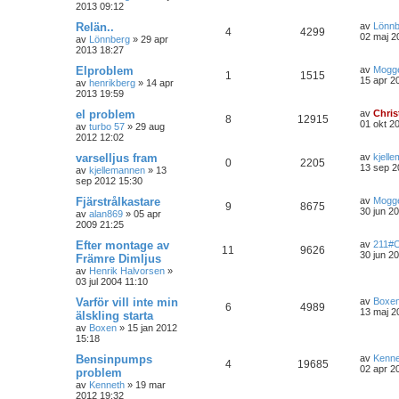
2013 09:12
Relän..
av
Lönnb
4
4299
02 maj 2
av
Lönnberg
»
29 apr
2013 18:27
Elproblem
av
Mogg
1
1515
15 apr 2
av
henrikberg
»
14 apr
2013 19:59
el problem
av
Chris
8
12915
01 okt 2
av
turbo 57
»
29 aug
2012 12:02
varselljus fram
av
kjell
0
2205
13 sep 2
av
kjellemannen
»
13
sep 2012 15:30
Fjärstrålkastare
av
Mogg
9
8675
30 jun 2
av
alan869
»
05 apr
2009 21:25
Efter montage av
av
211#C
11
9626
30 jun 2
Främre Dimljus
av
Henrik Halvorsen
»
03 jul 2004 11:10
Varför vill inte min
av
Boxe
6
4989
13 maj 2
älskling starta
av
Boxen
»
15 jan 2012
15:18
Bensinpumps
av
Kenne
4
19685
02 apr 2
problem
av
Kenneth
»
19 mar
2012 19:32