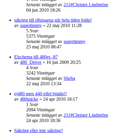
Senaste inlägget
av
211#Christer Lindström
04 jun 2010 18:26
säkring till elhissarna går hela tiden hjälp!
av
supertimmy
»
22 maj 2010 11:28
5
Svar
5375
Visningar
Senaste inlägget
av
supertimmy
25 maj 2010 08:47
Elschema till 480es -87
av
480_Driver
»
16 jun 2009 20:25
4
Svar
3242
Visningar
Senaste inlägget
av
Sheba
22 maj 2010 13:34
ej480 men 440 elfel hjäälp!!
av
480micke
»
24 apr 2010 18:17
1
Svar
2094
Visningar
Senaste inlägget
av
211#Christer Lindström
24 apr 2010 18:36
Säkring eller inte säkring?