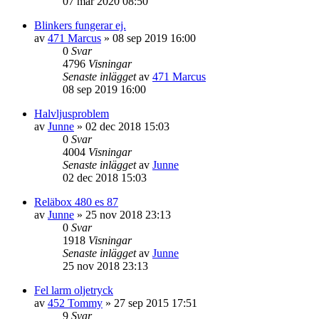
07 mar 2020 08:50
Blinkers fungerar ej.
av
471 Marcus
»
08 sep 2019 16:00
0
Svar
4796
Visningar
Senaste inlägget
av
471 Marcus
08 sep 2019 16:00
Halvljusproblem
av
Junne
»
02 dec 2018 15:03
0
Svar
4004
Visningar
Senaste inlägget
av
Junne
02 dec 2018 15:03
Reläbox 480 es 87
av
Junne
»
25 nov 2018 23:13
0
Svar
1918
Visningar
Senaste inlägget
av
Junne
25 nov 2018 23:13
Fel larm oljetryck
av
452 Tommy
»
27 sep 2015 17:51
9
Svar