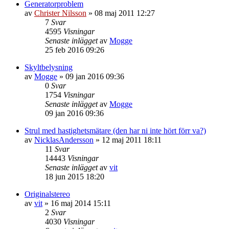
Generatorproblem
av
Christer Nilsson
»
08 maj 2011 12:27
7
Svar
4595
Visningar
Senaste inlägget
av
Mogge
25 feb 2016 09:26
Skyltbelysning
av
Mogge
»
09 jan 2016 09:36
0
Svar
1754
Visningar
Senaste inlägget
av
Mogge
09 jan 2016 09:36
Strul med hastighetsmätare (den har ni inte hört förr va?)
av
NicklasAndersson
»
12 maj 2011 18:11
11
Svar
14443
Visningar
Senaste inlägget
av
vit
18 jun 2015 18:20
Originalstereo
av
vit
»
16 maj 2014 15:11
2
Svar
4030
Visningar