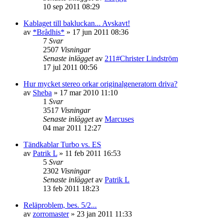
10 sep 2011 08:29
Kablaget till bakluckan... Avskavt!
av
*Brådhis*
»
17 jun 2011 08:36
7
Svar
2507
Visningar
Senaste inlägget
av
211#Christer Lindström
17 jul 2011 00:56
Hur mycket stereo orkar originalgeneratorn driva?
av
Sheba
»
17 mar 2010 11:10
1
Svar
3517
Visningar
Senaste inlägget
av
Marcuses
04 mar 2011 12:27
Tändkablar Turbo vs. ES
av
Patrik L
»
11 feb 2011 16:53
5
Svar
2302
Visningar
Senaste inlägget
av
Patrik L
13 feb 2011 18:23
Reläproblem, bes. 5/2...
av
zorromaster
»
23 jan 2011 11:33