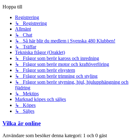
Hoppa till
Registrering
↳ Registrering
Allmänt
↳ Chat
↳ Så här blir du medlem i Svenska 480 Klubben!
↳ Träffar
Tekniska frågor (Oraklet)
↳ Frågor som berör kaross och inredning
↳ Frågor som berör motor och kraftöverföring
↳ Frågor som berör elsystem
↳ Frågor som berör trimning och styling
↳ Frågor som berör styrning, hjul, hjulupphängning och
fjädring
↳ Mektips
Marknad köpes och säljes
↳ Köpes
↳ Säljes
Vilka är online
Användare som besöker denna kategori: 1 och 0 gäst