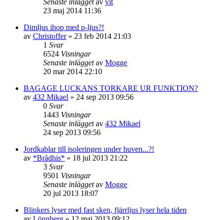
Senaste inlägget
av
vit
23 maj 2014 11:36
Dimljus ihop med p-ljus?!
av
Christoffer
»
23 feb 2014 21:03
1
Svar
6524
Visningar
Senaste inlägget
av
Mogge
20 mar 2014 22:10
BAGAGE LUCKANS TORKARE UR FUNKTION?
av
432 Mikael
»
24 sep 2013 09:56
0
Svar
1443
Visningar
Senaste inlägget
av
432 Mikael
24 sep 2013 09:56
Jordkablar till isoleringen under huven...?!
av
*Brådhis*
»
18 jul 2013 21:22
3
Svar
9501
Visningar
Senaste inlägget
av
Mogge
20 jul 2013 18:07
Blinkers lyser med fast sken, fjärrljus lyser hela tiden
av
Lönnberg
»
12 maj 2013 09:12