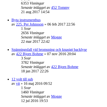
6353
Visningar
Senaste inlägget
av
452 Tommy
21 aug 2017 14:54
Byta instrumenthus
av
225. Per Johnsson
»
06 feb 2017 22:56
1
Svar
2656
Visningar
Senaste inlägget
av
Mogge
22 mar 2017 22:42
Spänningsfall vid bromsning och knasigt backlyse
av
422 Bjorn Bohme
»
07 nov 2016 20:04
3
Svar
3782
Visningar
Senaste inlägget
av
422 Bjorn Bohme
18 jan 2017 22:26
12 volt till sub
av
vit
»
16 maj 2016 09:52
1
Svar
1460
Visningar
Senaste inlägget
av
Mogge
12 jul 2016 19:53