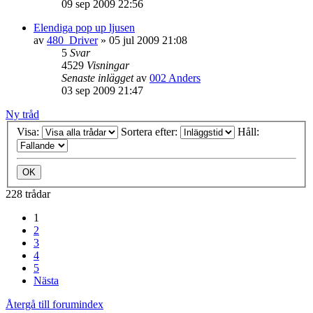
09 sep 2009 22:56
Elendiga pop up ljusen
av
480_Driver
»
05 jul 2009 21:08
5
Svar
4529
Visningar
Senaste inlägget
av
002 Anders
03 sep 2009 21:47
Ny tråd
Visa:
Sortera efter:
Håll:
228 trådar
1
2
3
4
5
Nästa
Återgå till forumindex