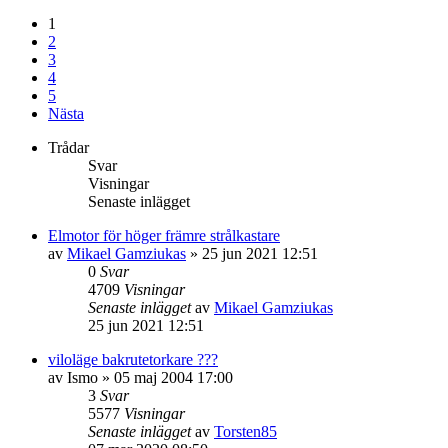
1
2
3
4
5
Nästa
Trådar
Svar
Visningar
Senaste inlägget
Elmotor för höger främre strålkastare
av
Mikael Gamziukas
»
25 jun 2021 12:51
0
Svar
4709
Visningar
Senaste inlägget
av
Mikael Gamziukas
25 jun 2021 12:51
viloläge bakrutetorkare ???
av
Ismo
»
05 maj 2004 17:00
3
Svar
5577
Visningar
Senaste inlägget
av
Torsten85