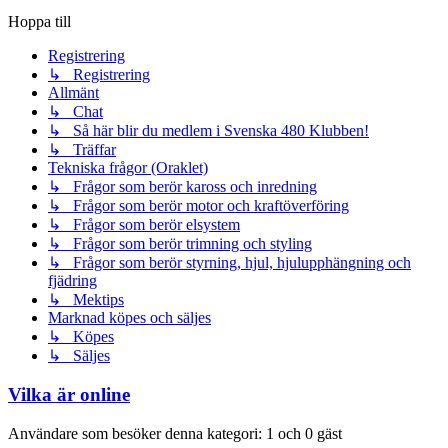
Hoppa till
Registrering
↳ Registrering
Allmänt
↳ Chat
↳ Så här blir du medlem i Svenska 480 Klubben!
↳ Träffar
Tekniska frågor (Oraklet)
↳ Frågor som berör kaross och inredning
↳ Frågor som berör motor och kraftöverföring
↳ Frågor som berör elsystem
↳ Frågor som berör trimning och styling
↳ Frågor som berör styrning, hjul, hjulupphängning och
fjädring
↳ Mektips
Marknad köpes och säljes
↳ Köpes
↳ Säljes
Vilka är online
Användare som besöker denna kategori: 1 och 0 gäst