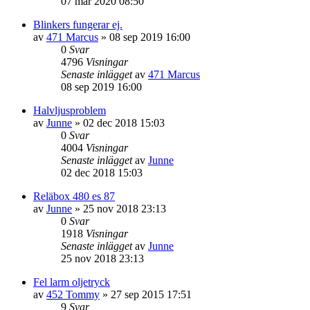
07 mar 2020 08:50
Blinkers fungerar ej.
av
471 Marcus
»
08 sep 2019 16:00
0
Svar
4796
Visningar
Senaste inlägget
av
471 Marcus
08 sep 2019 16:00
Halvljusproblem
av
Junne
»
02 dec 2018 15:03
0
Svar
4004
Visningar
Senaste inlägget
av
Junne
02 dec 2018 15:03
Reläbox 480 es 87
av
Junne
»
25 nov 2018 23:13
0
Svar
1918
Visningar
Senaste inlägget
av
Junne
25 nov 2018 23:13
Fel larm oljetryck
av
452 Tommy
»
27 sep 2015 17:51
9
Svar