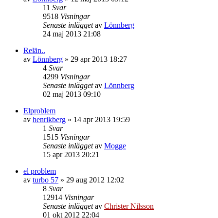
11
Svar
9518
Visningar
Senaste inlägget
av
Lönnberg
24 maj 2013 21:08
Relän..
av
Lönnberg
»
29 apr 2013 18:27
4
Svar
4299
Visningar
Senaste inlägget
av
Lönnberg
02 maj 2013 09:10
Elproblem
av
henrikberg
»
14 apr 2013 19:59
1
Svar
1515
Visningar
Senaste inlägget
av
Mogge
15 apr 2013 20:21
el problem
av
turbo 57
»
29 aug 2012 12:02
8
Svar
12914
Visningar
Senaste inlägget
av
Christer Nilsson
01 okt 2012 22:04