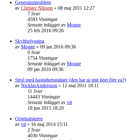
Generatorproblem
av
Christer Nilsson
»
08 maj 2011 12:27
7
Svar
4593
Visningar
Senaste inlägget
av
Mogge
25 feb 2016 09:26
Skyltbelysning
av
Mogge
»
09 jan 2016 09:36
0
Svar
1754
Visningar
Senaste inlägget
av
Mogge
09 jan 2016 09:36
Strul med hastighetsmätare (den har ni inte hört förr va?)
av
NicklasAndersson
»
12 maj 2011 18:11
11
Svar
14443
Visningar
Senaste inlägget
av
vit
18 jun 2015 18:20
Originalstereo
av
vit
»
16 maj 2014 15:11
2
Svar
4030
Visningar