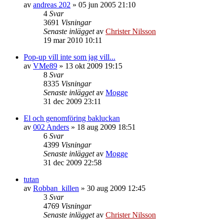
av
andreas 202
»
05 jun 2005 21:10
4
Svar
3691
Visningar
Senaste inlägget
av
Christer Nilsson
19 mar 2010 10:11
Pop-up vill inte som jag vill...
av
VMe89
»
13 okt 2009 19:15
8
Svar
8335
Visningar
Senaste inlägget
av
Mogge
31 dec 2009 23:11
El och genomföring bakluckan
av
002 Anders
»
18 aug 2009 18:51
6
Svar
4399
Visningar
Senaste inlägget
av
Mogge
31 dec 2009 22:58
tutan
av
Robban_killen
»
30 aug 2009 12:45
3
Svar
4769
Visningar
Senaste inlägget
av
Christer Nilsson