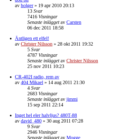
av
holger
»
19 apr 2010 20:13
13
Svar
7416
Visningar
Senaste inlägget
av
Carsten
06 dec 2011 18:58
Äntligen ett elfel!
av
Christer Nilsson
»
28 okt 2011 19:32
5
Svar
4787
Visningar
Senaste inlägget
av
Christer Nilsson
25 nov 2011 10:23
CR-402I radio, rem av
av
404 Mikael
»
14 aug 2011 21:30
4
Svar
2683
Visningar
Senaste inlägget
av
jimmi
15 sep 2011 22:14
Inget hel eler halvljus? 480T-88
av
david_480
»
30 aug 2011 07:28
9
Svar
2946
Visningar
Senaste inlägget
av
Mogge