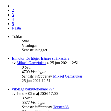
1
2
3
4
5
Nästa
Trådar
Svar
Visningar
Senaste inlägget
Elmotor för höger främre strålkastare
av
Mikael Gamziukas
»
25 jun 2021 12:51
0
Svar
4709
Visningar
Senaste inlägget
av
Mikael Gamziukas
25 jun 2021 12:51
viloläge bakrutetorkare ???
av
Ismo
»
05 maj 2004 17:00
3
Svar
5577
Visningar
Senaste inlägget
av
Torsten85