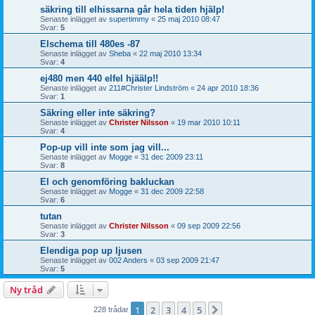
säkring till elhissarna går hela tiden hjälp!
Senaste inlägget av
supertimmy
«
25 maj 2010 08:47
Svar:
5
Elschema till 480es -87
Senaste inlägget av
Sheba
«
22 maj 2010 13:34
Svar:
4
ej480 men 440 elfel hjäälp!!
Senaste inlägget av
211#Christer Lindström
«
24 apr 2010 18:36
Svar:
1
Säkring eller inte säkring?
Senaste inlägget av
Christer Nilsson
«
19 mar 2010 10:11
Svar:
4
Pop-up vill inte som jag vill...
Senaste inlägget av
Mogge
«
31 dec 2009 23:11
Svar:
8
El och genomföring bakluckan
Senaste inlägget av
Mogge
«
31 dec 2009 22:58
Svar:
6
tutan
Senaste inlägget av
Christer Nilsson
«
09 sep 2009 22:56
Svar:
3
Elendiga pop up ljusen
Senaste inlägget av
002 Anders
«
03 sep 2009 21:47
Svar:
5
Ny tråd
1
2
3
4
5
Nästa
228 trådar