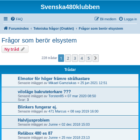
Svenska480klubben
FAQ
Bli medlem
Logga in
Forumindex
Tekniska frågor (Oraklet)
Frågor som berör elsystem
Frågor som berör elsystem
Ny tråd
1
2
3
4
5
Nästa
228 trådar
Trådar
Elmotor för höger främre strålkastare
Senaste inlägget av
Mikael Gamziukas
«
25 jun 2021 12:51
viloläge bakrutetorkare ???
Senaste inlägget av
Torsten85
«
07 mar 2020 08:50
Svar:
3
Blinkers fungerar ej.
Senaste inlägget av
471 Marcus
«
08 sep 2019 16:00
Halvljusproblem
Senaste inlägget av
Junne
«
02 dec 2018 15:03
Reläbox 480 es 87
Senaste inlägget av
Junne
«
25 nov 2018 23:13