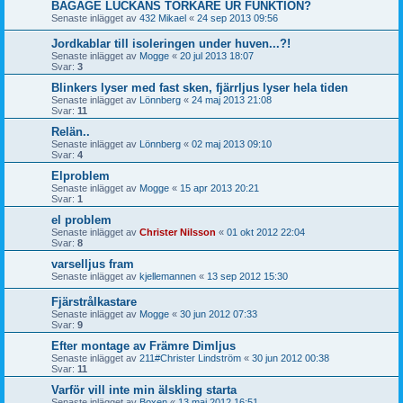
BAGAGE LUCKANS TORKARE UR FUNKTION?
Senaste inlägget av
432 Mikael
«
24 sep 2013 09:56
Jordkablar till isoleringen under huven...?!
Senaste inlägget av
Mogge
«
20 jul 2013 18:07
Svar:
3
Blinkers lyser med fast sken, fjärrljus lyser hela tiden
Senaste inlägget av
Lönnberg
«
24 maj 2013 21:08
Svar:
11
Relän..
Senaste inlägget av
Lönnberg
«
02 maj 2013 09:10
Svar:
4
Elproblem
Senaste inlägget av
Mogge
«
15 apr 2013 20:21
Svar:
1
el problem
Senaste inlägget av
Christer Nilsson
«
01 okt 2012 22:04
Svar:
8
varselljus fram
Senaste inlägget av
kjellemannen
«
13 sep 2012 15:30
Fjärstrålkastare
Senaste inlägget av
Mogge
«
30 jun 2012 07:33
Svar:
9
Efter montage av Främre Dimljus
Senaste inlägget av
211#Christer Lindström
«
30 jun 2012 00:38
Svar:
11
Varför vill inte min älskling starta
Senaste inlägget av
Boxen
«
13 maj 2012 16:51