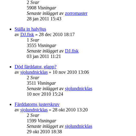
2
Svar
5908
Visningar
Senaste inlägget
av
zorromaster
28 jan 2011 15:43
Ställa in halvljus
av
DJ.fisk
»
28 dec 2010 18:17
1
Svar
3555
Visningar
Senaste inlägget
av
DJ.fisk
03 jan 2011 11:21
Död färddator, glapp?
av
sjolundnicklas
»
10 nov 2010 13:06
2
Svar
3511
Visningar
Senaste inlägget
av
sjolundnicklas
10 nov 2010 15:24
Färddatorns justerskruv
av
sjolundnicklas
»
28 okt 2010 13:20
2
Svar
1599
Visningar
Senaste inlägget
av
sjolundnicklas
29 okt 2010 18:38