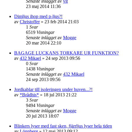
Senaste inlägget
av
vit
23 maj 2014 11:36
Dimljus ihop med p-ljus?!
av
Christoffer
»
23 feb 2014 21:03
1
Svar
6519
Visningar
Senaste inlägget
av
Mogge
20 mar 2014 22:10
BAGAGE LUCKANS TORKARE UR FUNKTION?
av
432 Mikael
»
24 sep 2013 09:56
0
Svar
1438
Visningar
Senaste inlägget
av
432 Mikael
24 sep 2013 09:56
Jordkablar till isoleringen under huven...?!
av
*Brådhis*
»
18 jul 2013 21:22
3
Svar
9494
Visningar
Senaste inlägget
av
Mogge
20 jul 2013 18:07
Blinkers lyser med fast sken, fjärrljus lyser hela tiden
av
Lönnberg
»
12 maj 2013 09:12