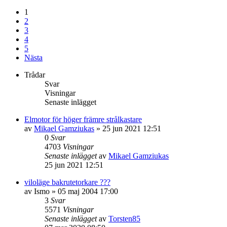
1
2
3
4
5
Nästa
Trådar
Svar
Visningar
Senaste inlägget
Elmotor för höger främre strålkastare
av
Mikael Gamziukas
»
25 jun 2021 12:51
0
Svar
4703
Visningar
Senaste inlägget
av
Mikael Gamziukas
25 jun 2021 12:51
viloläge bakrutetorkare ???
av
Ismo
»
05 maj 2004 17:00
3
Svar
5571
Visningar
Senaste inlägget
av
Torsten85