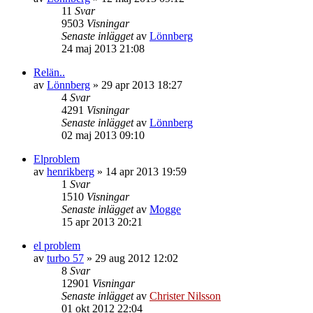
11
Svar
9503
Visningar
Senaste inlägget
av
Lönnberg
24 maj 2013 21:08
Relän..
av
Lönnberg
»
29 apr 2013 18:27
4
Svar
4291
Visningar
Senaste inlägget
av
Lönnberg
02 maj 2013 09:10
Elproblem
av
henrikberg
»
14 apr 2013 19:59
1
Svar
1510
Visningar
Senaste inlägget
av
Mogge
15 apr 2013 20:21
el problem
av
turbo 57
»
29 aug 2012 12:02
8
Svar
12901
Visningar
Senaste inlägget
av
Christer Nilsson
01 okt 2012 22:04