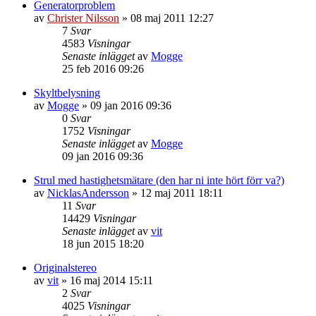
Generatorproblem
av
Christer Nilsson
»
08 maj 2011 12:27
7
Svar
4583
Visningar
Senaste inlägget
av
Mogge
25 feb 2016 09:26
Skyltbelysning
av
Mogge
»
09 jan 2016 09:36
0
Svar
1752
Visningar
Senaste inlägget
av
Mogge
09 jan 2016 09:36
Strul med hastighetsmätare (den har ni inte hört förr va?)
av
NicklasAndersson
»
12 maj 2011 18:11
11
Svar
14429
Visningar
Senaste inlägget
av
vit
18 jun 2015 18:20
Originalstereo
av
vit
»
16 maj 2014 15:11
2
Svar
4025
Visningar