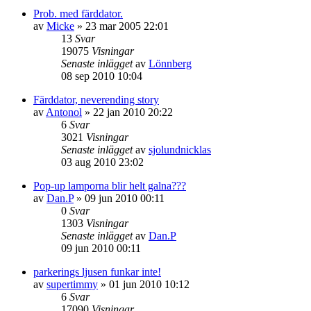
Prob. med färddator.
av
Micke
»
23 mar 2005 22:01
13
Svar
19075
Visningar
Senaste inlägget
av
Lönnberg
08 sep 2010 10:04
Färddator, neverending story
av
Antonol
»
22 jan 2010 20:22
6
Svar
3021
Visningar
Senaste inlägget
av
sjolundnicklas
03 aug 2010 23:02
Pop-up lamporna blir helt galna???
av
Dan.P
»
09 jun 2010 00:11
0
Svar
1303
Visningar
Senaste inlägget
av
Dan.P
09 jun 2010 00:11
parkerings ljusen funkar inte!
av
supertimmy
»
01 jun 2010 10:12
6
Svar
17090
Visningar