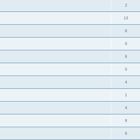
2
13
6
0
6
5
4
1
4
8
6