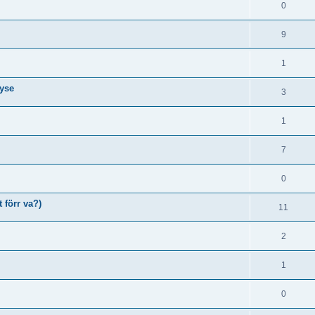
0
9
1
lyse
3
1
7
0
 förr va?)
11
2
1
0