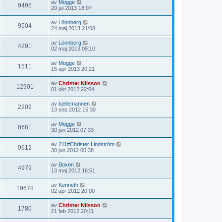
av
Mogge
9495
20 jul 2013 18:07
av
Lönnberg
9504
24 maj 2013 21:08
av
Lönnberg
4291
02 maj 2013 09:10
av
Mogge
1511
15 apr 2013 20:21
av
Christer Nilsson
12901
01 okt 2012 22:04
av
kjellemannen
2202
13 sep 2012 15:30
av
Mogge
8661
30 jun 2012 07:33
av
211#Christer Lindström
9612
30 jun 2012 00:38
av
Boxen
4979
13 maj 2012 16:51
av
Kenneth
19678
02 apr 2012 20:00
av
Christer Nilsson
1780
21 feb 2012 20:11