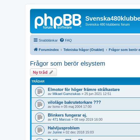
Svenska480klubb
Svenska 480 klubbens forum
Snabblänkar
FAQ
Forumindex
Tekniska frågor (Oraklet)
Frågor som berör 
Frågor som berör elsystem
Ny tråd
TRÅDAR
Elmotor för höger främre strålkastare
av
Mikael Gamziukas
»
25 jun 2021 12:51
viloläge bakrutetorkare ???
av
Ismo
»
05 maj 2004 17:00
Blinkers fungerar ej.
av
471 Marcus
»
08 sep 2019 16:00
Halvljusproblem
av
Junne
»
02 dec 2018 15:03