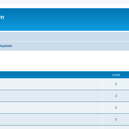
en
elsystem
SVAR
0
3
0
0