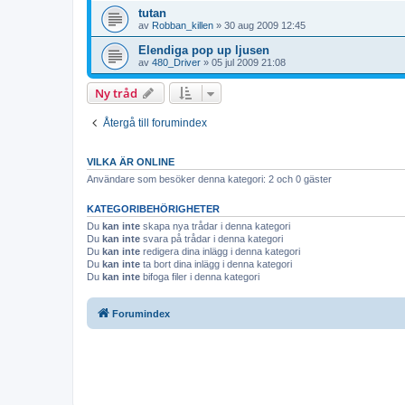
tutan
av
Robban_killen
»
30 aug 2009 12:45
Elendiga pop up ljusen
av
480_Driver
»
05 jul 2009 21:08
Ny tråd
Återgå till forumindex
VILKA ÄR ONLINE
Användare som besöker denna kategori: 2 och 0 gäster
KATEGORIBEHÖRIGHETER
Du
kan inte
skapa nya trådar i denna kategori
Du
kan inte
svara på trådar i denna kategori
Du
kan inte
redigera dina inlägg i denna kategori
Du
kan inte
ta bort dina inlägg i denna kategori
Du
kan inte
bifoga filer i denna kategori
Forumindex