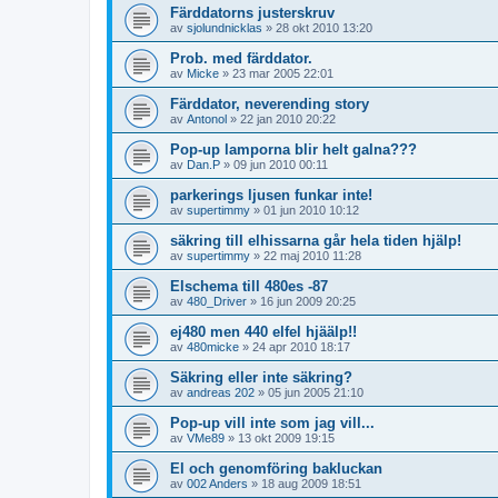
Färddatorns justerskruv
av
sjolundnicklas
»
28 okt 2010 13:20
Prob. med färddator.
av
Micke
»
23 mar 2005 22:01
Färddator, neverending story
av
Antonol
»
22 jan 2010 20:22
Pop-up lamporna blir helt galna???
av
Dan.P
»
09 jun 2010 00:11
parkerings ljusen funkar inte!
av
supertimmy
»
01 jun 2010 10:12
säkring till elhissarna går hela tiden hjälp!
av
supertimmy
»
22 maj 2010 11:28
Elschema till 480es -87
av
480_Driver
»
16 jun 2009 20:25
ej480 men 440 elfel hjäälp!!
av
480micke
»
24 apr 2010 18:17
Säkring eller inte säkring?
av
andreas 202
»
05 jun 2005 21:10
Pop-up vill inte som jag vill...
av
VMe89
»
13 okt 2009 19:15
El och genomföring bakluckan
av
002 Anders
»
18 aug 2009 18:51