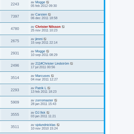
av
Mogge
2243
05 feb 2012 09:30
av
Carsten
7397
06 dec 2011 18:58
av
Christer Nilsson
4780
25 nov 2011 10:23
av
jimmi
2675
15 sep 2011 22:14
av
Mogge
2931
10 sep 2011 08:29
av
211#Christer Lindström
2496
17 jul 2011 00:56
av
Marcuses
3514
04 mar 2011 12:27
av
Patrik L
2293
13 feb 2011 18:23
av
zorromaster
5909
28 jan 2011 15:43
av
DJ.fisk
3555
03 jan 2011 11:21
av
sjolundnicklas
3511
10 nov 2010 15:24