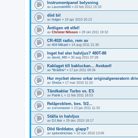
Instrumentpanel belysning
av
Lavendel480
»
03 feb 2012 15:33
död bil
av
holger
»
19 apr 2010 20:13
Äntligen ett elfel!
av
Christer Nilsson
»
28 okt 2011 19:32
CR-402I radio, rem av
av
404 Mikael
»
14 aug 2011 21:30
Inget hel eler halvljus? 480T-88
av
david_480
»
30 aug 2011 07:28
Kablaget till bakluckan... Avskavt!
av
*Brådhis*
»
17 jun 2011 08:36
Hur mycket stereo orkar originalgeneratorn dri
av
Sheba
»
17 mar 2010 11:10
Tändkablar Turbo vs. ES
av
Patrik L
»
11 feb 2011 16:53
Reläproblem, bes. 5/2...
av
zorromaster
»
23 jan 2011 11:33
Ställa in halvljus
av
DJ.fisk
»
28 dec 2010 18:17
Död färddator, glapp?
av
sjolundnicklas
»
10 nov 2010 13:06