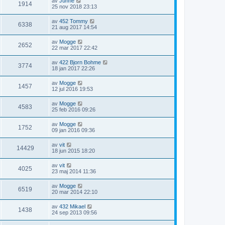
av
Junne
1914
25 nov 2018 23:13
av
452 Tommy
6338
21 aug 2017 14:54
av
Mogge
2652
22 mar 2017 22:42
av
422 Bjorn Bohme
3774
18 jan 2017 22:26
av
Mogge
1457
12 jul 2016 19:53
av
Mogge
4583
25 feb 2016 09:26
av
Mogge
1752
09 jan 2016 09:36
av
vit
14429
18 jun 2015 18:20
av
vit
4025
23 maj 2014 11:36
av
Mogge
6519
20 mar 2014 22:10
av
432 Mikael
1438
24 sep 2013 09:56