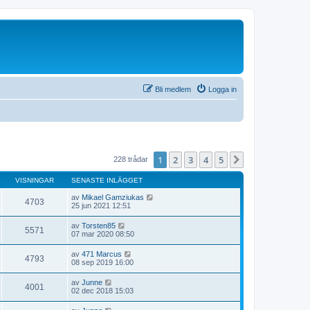
Bli medlem
Logga in
1
2
3
4
5
Nästa
228 trådar
VISNINGAR
SENASTE INLÄGGET
av
Mikael Gamziukas
4703
25 jun 2021 12:51
av
Torsten85
5571
07 mar 2020 08:50
av
471 Marcus
4793
08 sep 2019 16:00
av
Junne
4001
02 dec 2018 15:03