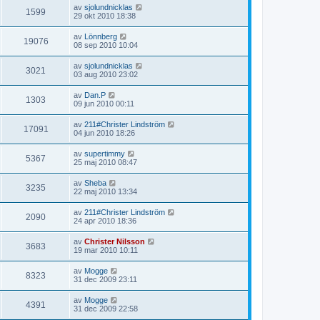
av
sjolundnicklas
1599
29 okt 2010 18:38
av
Lönnberg
19076
08 sep 2010 10:04
av
sjolundnicklas
3021
03 aug 2010 23:02
av
Dan.P
1303
09 jun 2010 00:11
av
211#Christer Lindström
17091
04 jun 2010 18:26
av
supertimmy
5367
25 maj 2010 08:47
av
Sheba
3235
22 maj 2010 13:34
av
211#Christer Lindström
2090
24 apr 2010 18:36
av
Christer Nilsson
3683
19 mar 2010 10:11
av
Mogge
8323
31 dec 2009 23:11
av
Mogge
4391
31 dec 2009 22:58