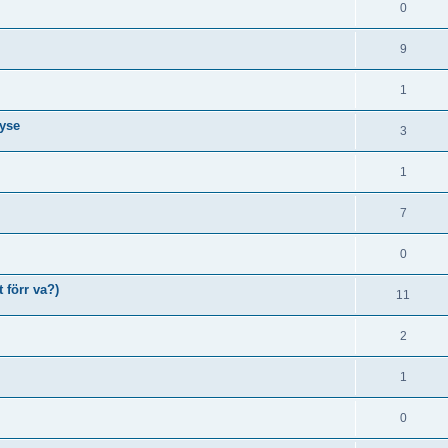
0
9
1
lyse
3
1
7
0
 förr va?)
11
2
1
0