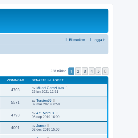
Bli medlem
Logga in
1
2
3
4
5
Nästa
228 trådar
VISNINGAR
SENASTE INLÄGGET
av
Mikael Gamziukas
4703
25 jun 2021 12:51
av
Torsten85
5571
07 mar 2020 08:50
av
471 Marcus
4793
08 sep 2019 16:00
av
Junne
4001
02 dec 2018 15:03