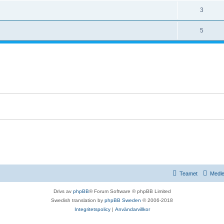
3
5
Teamet
Medl
Drivs av
phpBB
® Forum Software © phpBB Limited
Swedish translation by
phpBB Sweden
© 2006-2018
Integritetspolicy
|
Användarvillkor