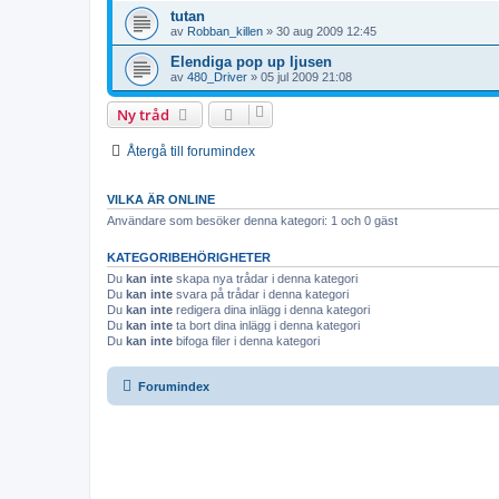
tutan
av
Robban_killen
»
30 aug 2009 12:45
Elendiga pop up ljusen
av
480_Driver
»
05 jul 2009 21:08
Ny tråd
Återgå till forumindex
VILKA ÄR ONLINE
Användare som besöker denna kategori: 1 och 0 gäst
KATEGORIBEHÖRIGHETER
Du
kan inte
skapa nya trådar i denna kategori
Du
kan inte
svara på trådar i denna kategori
Du
kan inte
redigera dina inlägg i denna kategori
Du
kan inte
ta bort dina inlägg i denna kategori
Du
kan inte
bifoga filer i denna kategori
Forumindex