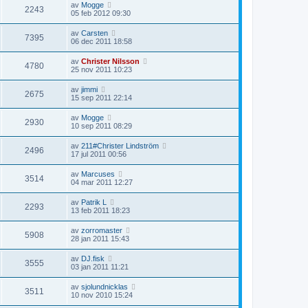
av
Mogge
2243
05 feb 2012 09:30
av
Carsten
7395
06 dec 2011 18:58
av
Christer Nilsson
4780
25 nov 2011 10:23
av
jimmi
2675
15 sep 2011 22:14
av
Mogge
2930
10 sep 2011 08:29
av
211#Christer Lindström
2496
17 jul 2011 00:56
av
Marcuses
3514
04 mar 2011 12:27
av
Patrik L
2293
13 feb 2011 18:23
av
zorromaster
5908
28 jan 2011 15:43
av
DJ.fisk
3555
03 jan 2011 11:21
av
sjolundnicklas
3511
10 nov 2010 15:24