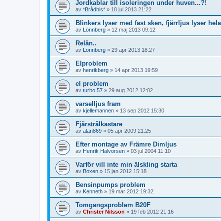
Jordkablar till isoleringen under huven...?!
av
*Brådhis*
»
18 jul 2013 21:22
Blinkers lyser med fast sken, fjärrljus lyser hela
av
Lönnberg
»
12 maj 2013 09:12
Relän..
av
Lönnberg
»
29 apr 2013 18:27
Elproblem
av
henrikberg
»
14 apr 2013 19:59
el problem
av
turbo 57
»
29 aug 2012 12:02
varselljus fram
av
kjellemannen
»
13 sep 2012 15:30
Fjärstrålkastare
av
alan869
»
05 apr 2009 21:25
Efter montage av Främre Dimljus
av
Henrik Halvorsen
»
03 jul 2004 11:10
Varför vill inte min älskling starta
av
Boxen
»
15 jan 2012 15:18
Bensinpumps problem
av
Kenneth
»
19 mar 2012 19:32
Tomgångsproblem B20F
av
Christer Nilsson
»
19 feb 2012 21:16