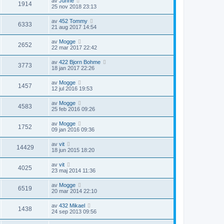
av
Junne
1914
25 nov 2018 23:13
av
452 Tommy
6333
21 aug 2017 14:54
av
Mogge
2652
22 mar 2017 22:42
av
422 Bjorn Bohme
3773
18 jan 2017 22:26
av
Mogge
1457
12 jul 2016 19:53
av
Mogge
4583
25 feb 2016 09:26
av
Mogge
1752
09 jan 2016 09:36
av
vit
14429
18 jun 2015 18:20
av
vit
4025
23 maj 2014 11:36
av
Mogge
6519
20 mar 2014 22:10
av
432 Mikael
1438
24 sep 2013 09:56