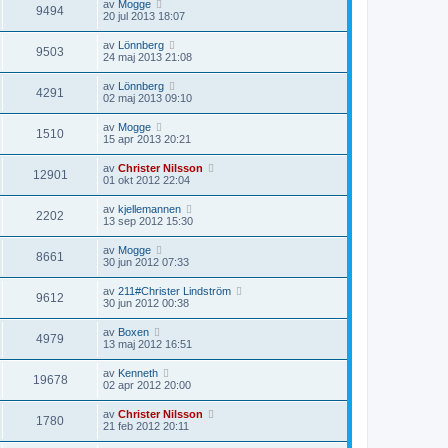
av
Mogge
9494
20 jul 2013 18:07
av
Lönnberg
9503
24 maj 2013 21:08
av
Lönnberg
4291
02 maj 2013 09:10
av
Mogge
1510
15 apr 2013 20:21
av
Christer Nilsson
12901
01 okt 2012 22:04
av
kjellemannen
2202
13 sep 2012 15:30
av
Mogge
8661
30 jun 2012 07:33
av
211#Christer Lindström
9612
30 jun 2012 00:38
av
Boxen
4979
13 maj 2012 16:51
av
Kenneth
19678
02 apr 2012 20:00
av
Christer Nilsson
1780
21 feb 2012 20:11