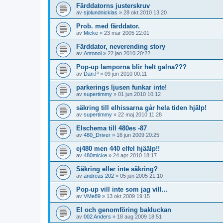
Färddatorns justerskruv
av
sjolundnicklas
»
28 okt 2010 13:20
Prob. med färddator.
av
Micke
»
23 mar 2005 22:01
Färddator, neverending story
av
Antonol
»
22 jan 2010 20:22
Pop-up lamporna blir helt galna???
av
Dan.P
»
09 jun 2010 00:11
parkerings ljusen funkar inte!
av
supertimmy
»
01 jun 2010 10:12
säkring till elhissarna går hela tiden hjälp!
av
supertimmy
»
22 maj 2010 11:28
Elschema till 480es -87
av
480_Driver
»
16 jun 2009 20:25
ej480 men 440 elfel hjäälp!!
av
480micke
»
24 apr 2010 18:17
Säkring eller inte säkring?
av
andreas 202
»
05 jun 2005 21:10
Pop-up vill inte som jag vill...
av
VMe89
»
13 okt 2009 19:15
El och genomföring bakluckan
av
002 Anders
»
18 aug 2009 18:51