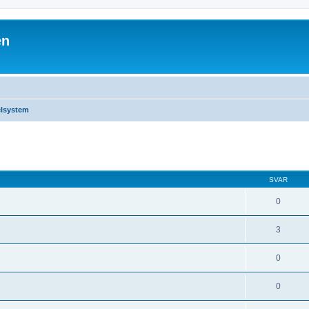
en
elsystem
SVAR
0
3
0
0