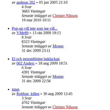
av
andreas 202
»
05 jun 2005 21:10
4
Svar
3683
Visningar
Senaste inlägget
av
Christer Nilsson
19 mar 2010 10:11
Pop-up vill inte som jag vill...
av
VMe89
»
13 okt 2009 19:15
8
Svar
8323
Visningar
Senaste inlägget
av
Mogge
31 dec 2009 23:11
El och genomföring bakluckan
av
002 Anders
»
18 aug 2009 18:51
6
Svar
4391
Visningar
Senaste inlägget
av
Mogge
31 dec 2009 22:58
tutan
av
Robban_killen
»
30 aug 2009 12:45
3
Svar
4762
Visningar
Senaste inlägget
av
Christer Nilsson