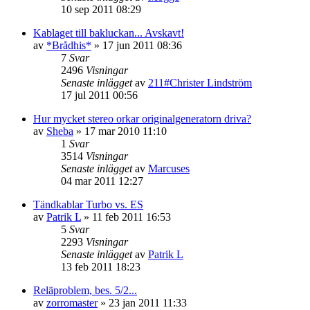
10 sep 2011 08:29
Kablaget till bakluckan... Avskavt!
av
*Brådhis*
»
17 jun 2011 08:36
7
Svar
2496
Visningar
Senaste inlägget
av
211#Christer Lindström
17 jul 2011 00:56
Hur mycket stereo orkar originalgeneratorn driva?
av
Sheba
»
17 mar 2010 11:10
1
Svar
3514
Visningar
Senaste inlägget
av
Marcuses
04 mar 2011 12:27
Tändkablar Turbo vs. ES
av
Patrik L
»
11 feb 2011 16:53
5
Svar
2293
Visningar
Senaste inlägget
av
Patrik L
13 feb 2011 18:23
Reläproblem, bes. 5/2...
av
zorromaster
»
23 jan 2011 11:33