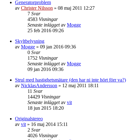
Generatorproblem
av
Christer Nilsson
»
08 maj 2011 12:27
7
Svar
4583
Visningar
Senaste inlägget
av
Mogge
25 feb 2016 09:26
Skyltbelysning
av
Mogge
»
09 jan 2016 09:36
0
Svar
1752
Visningar
Senaste inlägget
av
Mogge
09 jan 2016 09:36
Strul med hastighetsmätare (den har ni inte hört förr va?)
av
NicklasAndersson
»
12 maj 2011 18:11
11
Svar
14429
Visningar
Senaste inlägget
av
vit
18 jun 2015 18:20
Originalstereo
av
vit
»
16 maj 2014 15:11
2
Svar
4026
Visningar