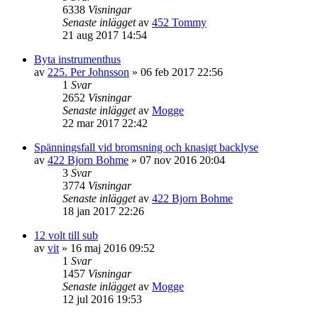
6338
Visningar
Senaste inlägget
av
452 Tommy
21 aug 2017 14:54
Byta instrumenthus
av
225. Per Johnsson
»
06 feb 2017 22:56
1
Svar
2652
Visningar
Senaste inlägget
av
Mogge
22 mar 2017 22:42
Spänningsfall vid bromsning och knasigt backlyse
av
422 Bjorn Bohme
»
07 nov 2016 20:04
3
Svar
3774
Visningar
Senaste inlägget
av
422 Bjorn Bohme
18 jan 2017 22:26
12 volt till sub
av
vit
»
16 maj 2016 09:52
1
Svar
1457
Visningar
Senaste inlägget
av
Mogge
12 jul 2016 19:53