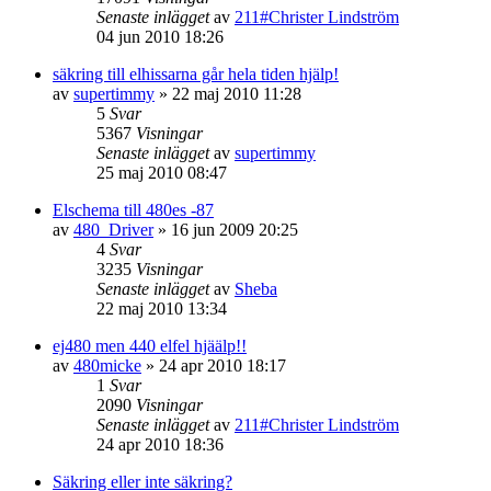
Senaste inlägget
av
211#Christer Lindström
04 jun 2010 18:26
säkring till elhissarna går hela tiden hjälp!
av
supertimmy
»
22 maj 2010 11:28
5
Svar
5367
Visningar
Senaste inlägget
av
supertimmy
25 maj 2010 08:47
Elschema till 480es -87
av
480_Driver
»
16 jun 2009 20:25
4
Svar
3235
Visningar
Senaste inlägget
av
Sheba
22 maj 2010 13:34
ej480 men 440 elfel hjäälp!!
av
480micke
»
24 apr 2010 18:17
1
Svar
2090
Visningar
Senaste inlägget
av
211#Christer Lindström
24 apr 2010 18:36
Säkring eller inte säkring?