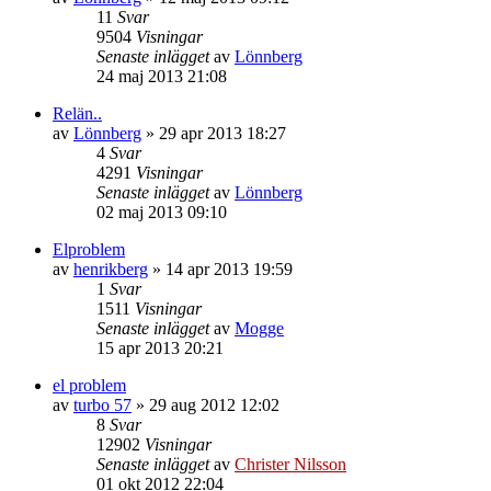
11
Svar
9504
Visningar
Senaste inlägget
av
Lönnberg
24 maj 2013 21:08
Relän..
av
Lönnberg
»
29 apr 2013 18:27
4
Svar
4291
Visningar
Senaste inlägget
av
Lönnberg
02 maj 2013 09:10
Elproblem
av
henrikberg
»
14 apr 2013 19:59
1
Svar
1511
Visningar
Senaste inlägget
av
Mogge
15 apr 2013 20:21
el problem
av
turbo 57
»
29 aug 2012 12:02
8
Svar
12902
Visningar
Senaste inlägget
av
Christer Nilsson
01 okt 2012 22:04