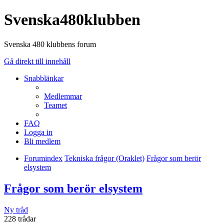
Svenska480klubben
Svenska 480 klubbens forum
Gå direkt till innehåll
Snabblänkar
Medlemmar
Teamet
FAQ
Logga in
Bli medlem
Forumindex
Tekniska frågor (Oraklet)
Frågor som berör
elsystem
Frågor som berör elsystem
Ny tråd
228 trådar