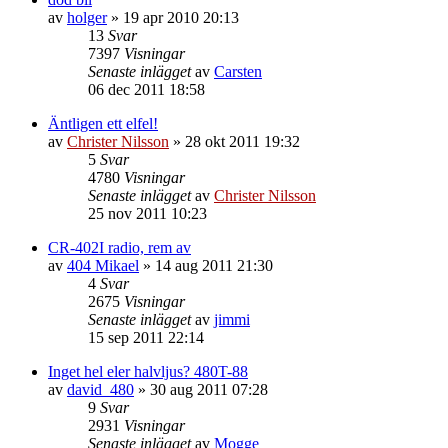
av
holger
»
19 apr 2010 20:13
13
Svar
7397
Visningar
Senaste inlägget
av
Carsten
06 dec 2011 18:58
Äntligen ett elfel!
av
Christer Nilsson
»
28 okt 2011 19:32
5
Svar
4780
Visningar
Senaste inlägget
av
Christer Nilsson
25 nov 2011 10:23
CR-402I radio, rem av
av
404 Mikael
»
14 aug 2011 21:30
4
Svar
2675
Visningar
Senaste inlägget
av
jimmi
15 sep 2011 22:14
Inget hel eler halvljus? 480T-88
av
david_480
»
30 aug 2011 07:28
9
Svar
2931
Visningar
Senaste inlägget
av
Mogge