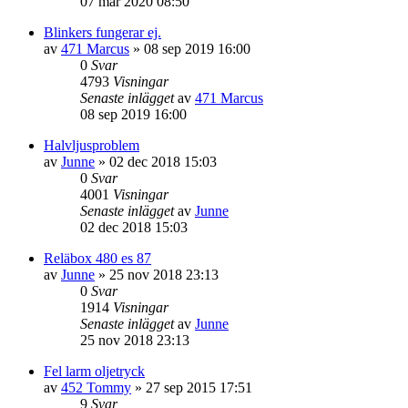
07 mar 2020 08:50
Blinkers fungerar ej.
av
471 Marcus
»
08 sep 2019 16:00
0
Svar
4793
Visningar
Senaste inlägget
av
471 Marcus
08 sep 2019 16:00
Halvljusproblem
av
Junne
»
02 dec 2018 15:03
0
Svar
4001
Visningar
Senaste inlägget
av
Junne
02 dec 2018 15:03
Reläbox 480 es 87
av
Junne
»
25 nov 2018 23:13
0
Svar
1914
Visningar
Senaste inlägget
av
Junne
25 nov 2018 23:13
Fel larm oljetryck
av
452 Tommy
»
27 sep 2015 17:51
9
Svar