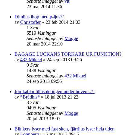
Senaste inlägget
av
vit
23 maj 2014 11:36
Dimljus ihop med p-ljus?!
av
Christoffer
»
23 feb 2014 21:03
1
Svar
6519
Visningar
Senaste inlägget
av
Mogge
20 mar 2014 22:10
BAGAGE LUCKANS TORKARE UR FUNKTION?
av
432 Mikael
»
24 sep 2013 09:56
0
Svar
1438
Visningar
Senaste inlägget
av
432 Mikael
24 sep 2013 09:56
Jordkablar till isoleringen under huven...?!
av
*Brådhis*
»
18 jul 2013 21:22
3
Svar
9495
Visningar
Senaste inlägget
av
Mogge
20 jul 2013 18:07
Blinkers lyser med fast sken, fjärrljus lyser hela tiden
av
Lönnberg
»
12 maj 2013 09:12