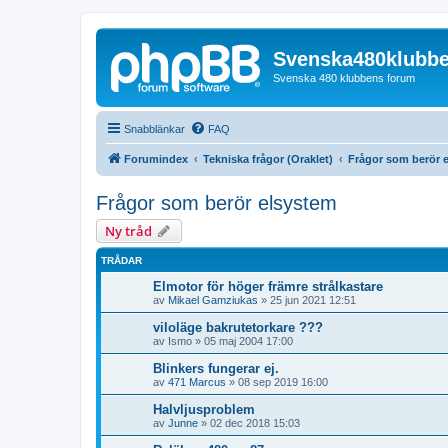
Svenska480klubb
Svenska 480 klubbens forum
Snabblänkar
FAQ
Forumindex
Tekniska frågor (Oraklet)
Frågor som berör 
Frågor som berör elsystem
Ny tråd
TRÅDAR
Elmotor för höger främre strålkastare
av
Mikael Gamziukas
»
25 jun 2021 12:51
viloläge bakrutetorkare ???
av
Ismo
»
05 maj 2004 17:00
Blinkers fungerar ej.
av
471 Marcus
»
08 sep 2019 16:00
Halvljusproblem
av
Junne
»
02 dec 2018 15:03