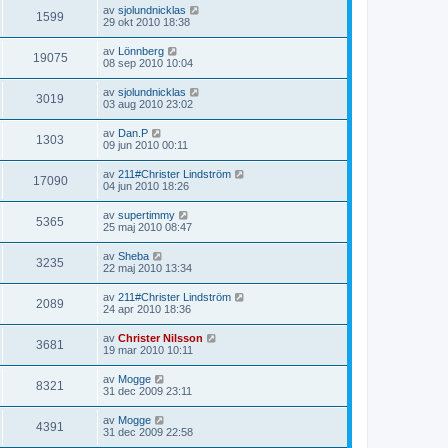
av
sjolundnicklas
1599
29 okt 2010 18:38
av
Lönnberg
19075
08 sep 2010 10:04
av
sjolundnicklas
3019
03 aug 2010 23:02
av
Dan.P
1303
09 jun 2010 00:11
av
211#Christer Lindström
17090
04 jun 2010 18:26
av
supertimmy
5365
25 maj 2010 08:47
av
Sheba
3235
22 maj 2010 13:34
av
211#Christer Lindström
2089
24 apr 2010 18:36
av
Christer Nilsson
3681
19 mar 2010 10:11
av
Mogge
8321
31 dec 2009 23:11
av
Mogge
4391
31 dec 2009 22:58