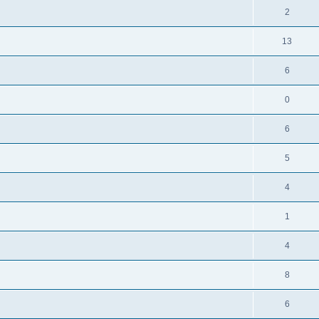
2
13
6
0
6
5
4
1
4
8
6