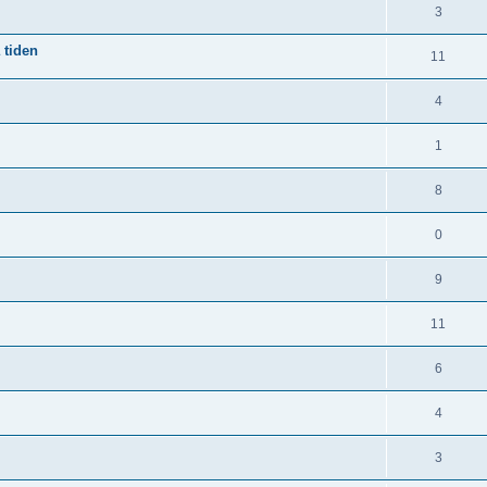
3
 tiden
11
4
1
8
0
9
11
6
4
3