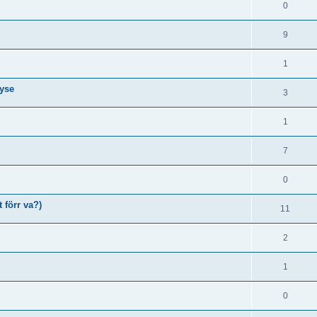
0
9
1
lyse
3
1
7
0
 förr va?)
11
2
1
0