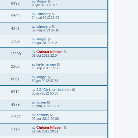
av
Mogge
9493
20 jul 2013 18:07
av
Lönnberg
9503
24 maj 2013 21:08
av
Lönnberg
4291
02 maj 2013 09:10
av
Mogge
1509
15 apr 2013 20:21
av
Christer Nilsson
12900
01 okt 2012 22:04
av
kjellemannen
2202
13 sep 2012 15:30
av
Mogge
8661
30 jun 2012 07:33
av
211#Christer Lindström
9612
30 jun 2012 00:38
av
Boxen
4979
13 maj 2012 16:51
av
Kenneth
19677
02 apr 2012 20:00
av
Christer Nilsson
1779
21 feb 2012 20:11