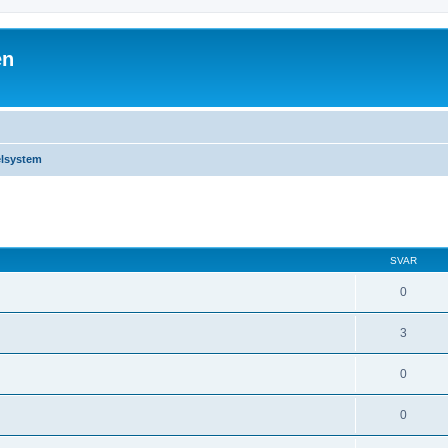
en
elsystem
SVAR
0
3
0
0