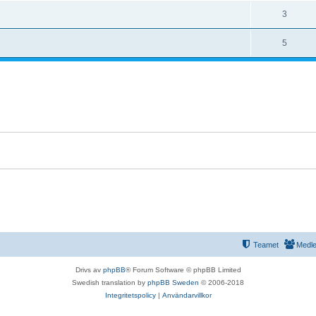
3
5
Teamet
Medl
Drivs av
phpBB
® Forum Software © phpBB Limited
Swedish translation by
phpBB Sweden
© 2006-2018
Integritetspolicy
|
Användarvillkor