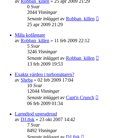
av
Robban_killen
»
25 apr 2009 21:29
0
Svar
2044
Visningar
Senaste inlägget
av
Robban_killen
25 apr 2009 21:29
Måla kofångare
av
Robban_killen
»
11 feb 2009 22:12
5
Svar
3246
Visningar
Senaste inlägget
av
Robban_killen
13 feb 2009 19:53
Exakta värden i turbomätaren?
av
Sheba
»
02 feb 2009 17:04
10
Svar
12044
Visningar
Senaste inlägget
av
Capt'n Crunch
06 feb 2009 01:34
Larmdiod upgraderad
av
DJ.fisk
»
23 okt 2007 14:42
7
Svar
8492
Visningar
Senaste inlägget
av
DJ.fisk