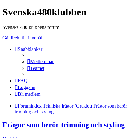
Svenska480klubben
Svenska 480 klubbens forum
Gå direkt till innehåll
Snabblänkar
Medlemmar
Teamet
FAQ
Logga in
Bli medlem
Forumindex
Tekniska frågor (Oraklet)
Frågor som berör
trimning och styling
Frågor som berör trimning och styling