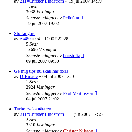
av
211#Christer Lindström
»
19 jul 2007 14:19
1
Svar
3038
Visningar
Senaste inlägget
av
Pellefant
19 jul 2007 19:02
Stötfångare
av
es480
»
04 jul 2007 22:28
5
Svar
12696
Visningar
Senaste inlägget
av
boostofta
09 jul 2007 09:30
Ge mig tips nu skall här fixas
av
DIEmade
»
04 jul 2007 13:16
1
Svar
2924
Visningar
Senaste inlägget
av
Paul.Martinsson
04 jul 2007 21:02
Turbotrycksmätaren
av
211#Christer Lindström
»
11 jun 2007 17:55
2
Svar
3310
Visningar
Senaste inlägget
av
Christer Nilsson