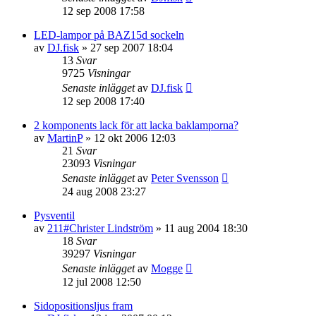
12 sep 2008 17:58
LED-lampor på BAZ15d sockeln
av
DJ.fisk
»
27 sep 2007 18:04
13
Svar
9725
Visningar
Senaste inlägget
av
DJ.fisk
12 sep 2008 17:40
2 komponents lack för att lacka baklamporna?
av
MartinP
»
12 okt 2006 12:03
21
Svar
23093
Visningar
Senaste inlägget
av
Peter Svensson
24 aug 2008 23:27
Pysventil
av
211#Christer Lindström
»
11 aug 2004 18:30
18
Svar
39297
Visningar
Senaste inlägget
av
Mogge
12 jul 2008 12:50
Sidopositionsljus fram