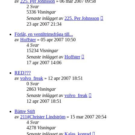
av
225. Per Johnsson
»
06 mar 2007 09:58
2
Svar
5336
Visningar
Senaste inlägget
av
225. Per Johnsson
23 apr 2007 21:34
Förlåt, en ventiltrimsfråga till...
av
Hoffster
»
05 apr 2007 10:50
4
Svar
15234
Visningar
Senaste inlägget
av
Hoffster
17 apr 2007 14:06
RED???
av
volvo_freak
»
12 apr 2007 18:51
0
Svar
2863
Visningar
Senaste inlägget
av
volvo_freak
12 apr 2007 18:51
Bättre Stift
av
211#Christer Lindström
»
15 mar 2007 20:54
4
Svar
4278
Visningar
Senaste inlägget
av
Kalas_konrad