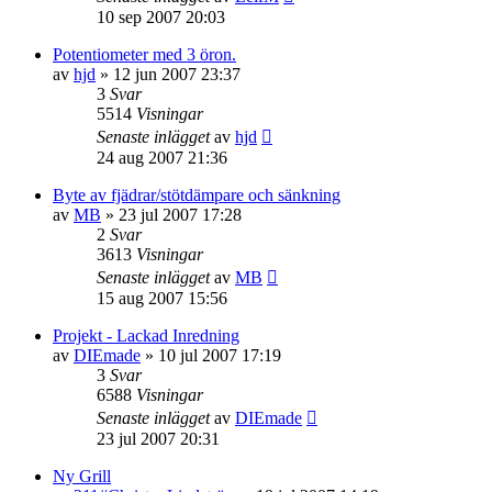
10 sep 2007 20:03
Potentiometer med 3 öron.
av
hjd
»
12 jun 2007 23:37
3
Svar
5514
Visningar
Senaste inlägget
av
hjd
24 aug 2007 21:36
Byte av fjädrar/stötdämpare och sänkning
av
MB
»
23 jul 2007 17:28
2
Svar
3613
Visningar
Senaste inlägget
av
MB
15 aug 2007 15:56
Projekt - Lackad Inredning
av
DIEmade
»
10 jul 2007 17:19
3
Svar
6588
Visningar
Senaste inlägget
av
DIEmade
23 jul 2007 20:31
Ny Grill