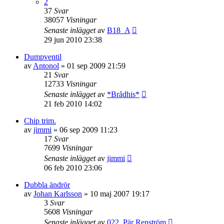
2
37
Svar
38057
Visningar
Senaste inlägget
av
B18_A
29 jun 2010 23:38
Dumpventil
av
Antonol
»
01 sep 2009 21:59
21
Svar
12733
Visningar
Senaste inlägget
av
*Brådhis*
21 feb 2010 14:02
Chip trim.
av
jimmi
»
06 sep 2009 11:23
17
Svar
7699
Visningar
Senaste inlägget
av
jimmi
06 feb 2010 23:06
Dubbla ändrör
av
Johan Karlsson
»
10 maj 2007 19:17
3
Svar
5608
Visningar
Senaste inlägget
av
022. Pär Renström