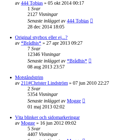
av
444 Tobias
»
05 okt 2014 00:17
1
Svar
2127
Visningar
Senaste inlägget
av
444 Tobias
28 dec 2014 18:05
Original styrbox eller ej...?
av
*Brådhis*
»
27 apr 2013 09:27
7
Svar
12346
Visningar
Senaste inlägget
av
*Brådhis*
08 aug 2013 23:57
Motståndstrim
av
211#Christer Lindström
»
07 jun 2010 22:27
2
Svar
5354
Visningar
Senaste inlägget
av
Mogge
01 maj 2013 02:02
Vita blinker och sidomarkeringar
av
Mogge
»
16 jun 2012 09:02
5
Svar
4407
Visningar