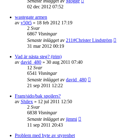
Senaste inlägget
av
Mogge
02 dec 2012 07:52
wastegate armen
av
v50t5
»
18 feb 2012 17:19
2
Svar
6867
Visningar
Senaste inlägget
av
211#Christer Lindström
31 mar 2012 00:19
Vad är nästa steg? (trim)
av
david_480
»
30 aug 2011 07:40
12
Svar
6541
Visningar
Senaste inlägget
av
david_480
21 sep 2011 12:22
Fram/sido/bak spoilers?
av
Shilex
»
12 jul 2011 12:50
2
Svar
6838
Visningar
Senaste inlägget
av
jimmi
11 sep 2011 20:43
Problem med byte av styrenhet