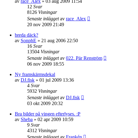
av
race_Alex
»
03 aug 2009 11:54
12
Svar
8126
Visningar
Senaste inlägget
av
race_Alex
20 nov 2009 21:49
breda däck?
av
SonphE
»
21 aug 2006 22:50
16
Svar
13504
Visningar
Senaste inlägget
av
022. Pär Renström
06 nov 2009 18:55
Ny framskärmsdekal
av
DJ.fisk
»
01 jul 2009 13:36
4
Svar
5932
Visningar
Senaste inlägget
av
DJ.fisk
03 okt 2009 20:32
Bra bilder på vingen efterlyses. :P
av
Sheba
»
02 apr 2009 10:59
9
Svar
4312
Visningar
Senaste inlägget
av
Frankén