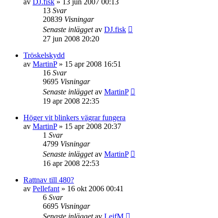
av
DJ.fisk
»
13 jun 2007 00:13
13
Svar
20839
Visningar
Senaste inlägget
av
DJ.fisk
27 jun 2008 20:20
Tröskelskydd
av
MartinP
»
15 apr 2008 16:51
16
Svar
9695
Visningar
Senaste inlägget
av
MartinP
19 apr 2008 22:35
Höger vit blinkers vägrar fungera
av
MartinP
»
15 apr 2008 20:37
1
Svar
4799
Visningar
Senaste inlägget
av
MartinP
16 apr 2008 22:53
Rattnav till 480?
av
Pellefant
»
16 okt 2006 00:41
6
Svar
6695
Visningar
Senaste inlägget
av
LeifM