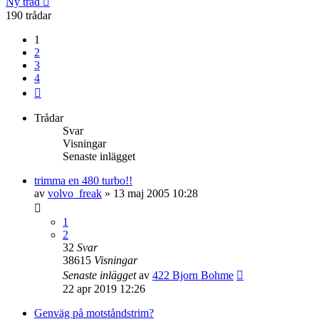
Ny tråd
190 trådar
1
2
3
4
Nästa
Trådar
Svar
Visningar
Senaste inlägget
trimma en 480 turbo!!
av
volvo_freak
»
13 maj 2005 10:28
1
2
32
Svar
38615
Visningar
Senaste inlägget
av
422 Bjorn Bohme
22 apr 2019 12:26
Genväg på motståndstrim?