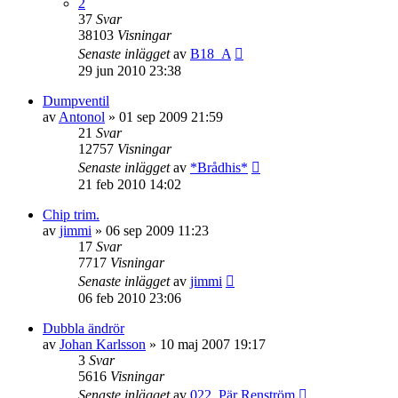
2
37
Svar
38103
Visningar
Senaste inlägget
av
B18_A
29 jun 2010 23:38
Dumpventil
av
Antonol
»
01 sep 2009 21:59
21
Svar
12757
Visningar
Senaste inlägget
av
*Brådhis*
21 feb 2010 14:02
Chip trim.
av
jimmi
»
06 sep 2009 11:23
17
Svar
7717
Visningar
Senaste inlägget
av
jimmi
06 feb 2010 23:06
Dubbla ändrör
av
Johan Karlsson
»
10 maj 2007 19:17
3
Svar
5616
Visningar
Senaste inlägget
av
022. Pär Renström