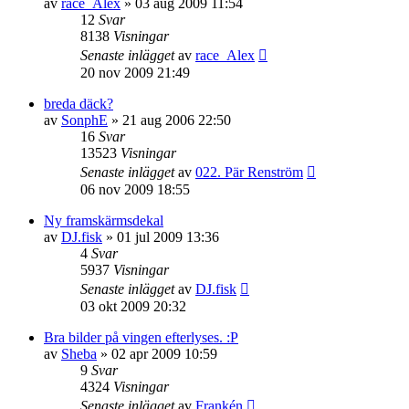
av
race_Alex
»
03 aug 2009 11:54
12
Svar
8138
Visningar
Senaste inlägget
av
race_Alex
20 nov 2009 21:49
breda däck?
av
SonphE
»
21 aug 2006 22:50
16
Svar
13523
Visningar
Senaste inlägget
av
022. Pär Renström
06 nov 2009 18:55
Ny framskärmsdekal
av
DJ.fisk
»
01 jul 2009 13:36
4
Svar
5937
Visningar
Senaste inlägget
av
DJ.fisk
03 okt 2009 20:32
Bra bilder på vingen efterlyses. :P
av
Sheba
»
02 apr 2009 10:59
9
Svar
4324
Visningar
Senaste inlägget
av
Frankén