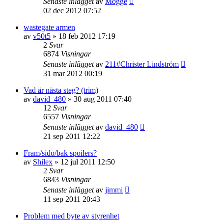
Senaste inlägget
av
Mogge
02 dec 2012 07:52
wastegate armen
av
v50t5
»
18 feb 2012 17:19
2
Svar
6874
Visningar
Senaste inlägget
av
211#Christer Lindström
31 mar 2012 00:19
Vad är nästa steg? (trim)
av
david_480
»
30 aug 2011 07:40
12
Svar
6557
Visningar
Senaste inlägget
av
david_480
21 sep 2011 12:22
Fram/sido/bak spoilers?
av
Shilex
»
12 jul 2011 12:50
2
Svar
6843
Visningar
Senaste inlägget
av
jimmi
11 sep 2011 20:43
Problem med byte av styrenhet