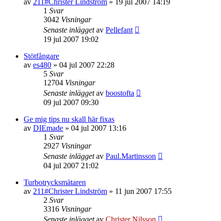
av
211#Christer Lindström
»
19 jul 2007 14:19
1
Svar
3042
Visningar
Senaste inlägget
av
Pellefant
19 jul 2007 19:02
Stötfångare
av
es480
»
04 jul 2007 22:28
5
Svar
12704
Visningar
Senaste inlägget
av
boostofta
09 jul 2007 09:30
Ge mig tips nu skall här fixas
av
DIEmade
»
04 jul 2007 13:16
1
Svar
2927
Visningar
Senaste inlägget
av
Paul.Martinsson
04 jul 2007 21:02
Turbotrycksmätaren
av
211#Christer Lindström
»
11 jun 2007 17:55
2
Svar
3316
Visningar
Senaste inlägget
av
Christer Nilsson