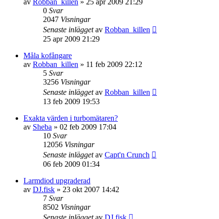
av
Robban_killen
»
25 apr 2009 21:29
0
Svar
2047
Visningar
Senaste inlägget
av
Robban_killen
25 apr 2009 21:29
Måla kofångare
av
Robban_killen
»
11 feb 2009 22:12
5
Svar
3256
Visningar
Senaste inlägget
av
Robban_killen
13 feb 2009 19:53
Exakta värden i turbomätaren?
av
Sheba
»
02 feb 2009 17:04
10
Svar
12056
Visningar
Senaste inlägget
av
Capt'n Crunch
06 feb 2009 01:34
Larmdiod upgraderad
av
DJ.fisk
»
23 okt 2007 14:42
7
Svar
8502
Visningar
Senaste inlägget
av
DJ.fisk