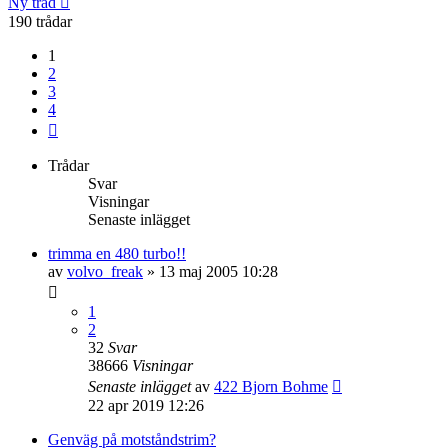
Ny tråd
190 trådar
1
2
3
4
Nästa
Trådar
Svar
Visningar
Senaste inlägget
trimma en 480 turbo!!
av
volvo_freak
»
13 maj 2005 10:28
1
2
32
Svar
38666
Visningar
Senaste inlägget
av
422 Bjorn Bohme
22 apr 2019 12:26
Genväg på motståndstrim?