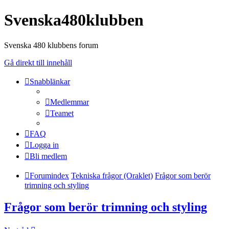
Svenska480klubben
Svenska 480 klubbens forum
Gå direkt till innehåll
Snabblänkar
Medlemmar
Teamet
FAQ
Logga in
Bli medlem
Forumindex
Tekniska frågor (Oraklet)
Frågor som berör
trimning och styling
Frågor som berör trimning och styling