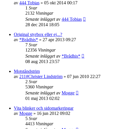
av
444 Tobias
»
05 okt 2014 00:17
1
Svar
2132
Visningar
Senaste inlägget
av
444 Tobias
28 dec 2014 18:05
Original styrbox eller ej...?
av
*Brådhis*
»
27 apr 2013 09:27
7
Svar
12356
Visningar
Senaste inlägget
av
*Brådhis*
08 aug 2013 23:57
Motståndstrim
av
211#Christer Lindström
»
07 jun 2010 22:27
2
Svar
5360
Visningar
Senaste inlägget
av
Mogge
01 maj 2013 02:02
Vita blinker och sidomarkeringar
av
Mogge
»
16 jun 2012 09:02
5
Svar
4413
Visningar