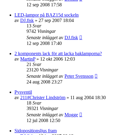
12 sep 2008 17:58
LED-lampor på BAZ15d sockeln
av
DJ.fisk
»
27 sep 2007 18:04
13
Svar
9742
Visningar
Senaste inlägget
av
DJ.fisk
12 sep 2008 17:40
2 komponents lack för att lacka baklamporna?
av
MartinP
»
12 okt 2006 12:03
21
Svar
23120
Visningar
Senaste inlägget
av
Peter Svensson
24 aug 2008 23:27
Pysventil
av
211#Christer Lindström
»
11 aug 2004 18:30
18
Svar
39321
Visningar
Senaste inlägget
av
Mogge
12 jul 2008 12:50
Sidopositionsljus fram