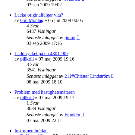
03 sep 2009 19:02
Lacka originalfälgar vita?
av
Gui Montag
»
05 jun 2009 00:05
4
Svar
6487
Visningar
Senaste inlägget
av
jimmi
03 sep 2009 17:16
Laddtrycket på en 480T-90?
av
pillkrill
»
07 maj 2009 19:16
3
Svar
3541
Visningar
Senaste inlägget
av
211#Christer Lindström
08 maj 2009 18:10
Problem med hastighetsmätaren
av
pillkrill
»
07 maj 2009 19:17
1
Svar
3689
Visningar
Senaste inlägget
av
Frankén
07 maj 2009 22:11
Instrumentbrädan