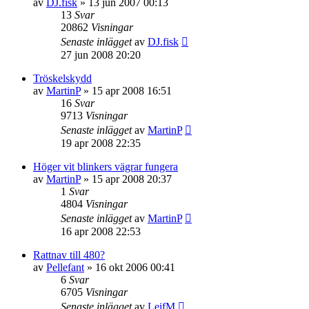
av
DJ.fisk
»
13 jun 2007 00:13
13
Svar
20862
Visningar
Senaste inlägget
av
DJ.fisk
27 jun 2008 20:20
Tröskelskydd
av
MartinP
»
15 apr 2008 16:51
16
Svar
9713
Visningar
Senaste inlägget
av
MartinP
19 apr 2008 22:35
Höger vit blinkers vägrar fungera
av
MartinP
»
15 apr 2008 20:37
1
Svar
4804
Visningar
Senaste inlägget
av
MartinP
16 apr 2008 22:53
Rattnav till 480?
av
Pellefant
»
16 okt 2006 00:41
6
Svar
6705
Visningar
Senaste inlägget
av
LeifM