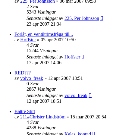
av
225. Per Johnsson
»
06 mar 2007 09:58
2
Svar
5343
Visningar
Senaste inlägget
av
225. Per Johnsson
23 apr 2007 21:34
Förlåt, en ventiltrimsfråga till...
av
Hoffster
»
05 apr 2007 10:50
4
Svar
15244
Visningar
Senaste inlägget
av
Hoffster
17 apr 2007 14:06
RED???
av
volvo_freak
»
12 apr 2007 18:51
0
Svar
2867
Visningar
Senaste inlägget
av
volvo_freak
12 apr 2007 18:51
Bättre Stift
av
211#Christer Lindström
»
15 mar 2007 20:54
4
Svar
4288
Visningar
Senaste inlägget
av
Kalas_konrad