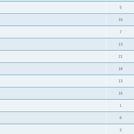
5
10
7
13
21
18
13
16
1
6
3