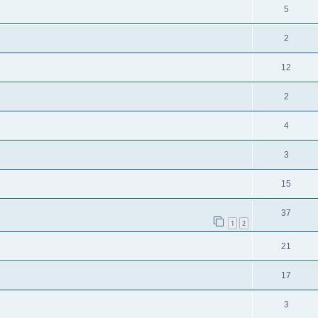
5
2
12
2
4
3
15
37
1
2
21
17
3