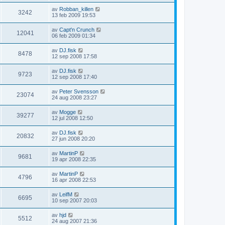
av
Robban_killen
3242
13 feb 2009 19:53
av
Capt'n Crunch
12041
06 feb 2009 01:34
av
DJ.fisk
8478
12 sep 2008 17:58
av
DJ.fisk
9723
12 sep 2008 17:40
av
Peter Svensson
23074
24 aug 2008 23:27
av
Mogge
39277
12 jul 2008 12:50
av
DJ.fisk
20832
27 jun 2008 20:20
av
MartinP
9681
19 apr 2008 22:35
av
MartinP
4796
16 apr 2008 22:53
av
LeifM
6695
10 sep 2007 20:03
av
hjd
5512
24 aug 2007 21:36