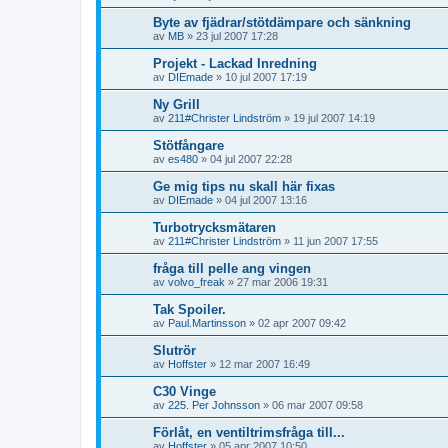
Byte av fjädrar/stötdämpare och sänkning
av
MB
»
23 jul 2007 17:28
Projekt - Lackad Inredning
av
DIEmade
»
10 jul 2007 17:19
Ny Grill
av
211#Christer Lindström
»
19 jul 2007 14:19
Stötfångare
av
es480
»
04 jul 2007 22:28
Ge mig tips nu skall här fixas
av
DIEmade
»
04 jul 2007 13:16
Turbotrycksmätaren
av
211#Christer Lindström
»
11 jun 2007 17:55
fråga till pelle ang vingen
av
volvo_freak
»
27 mar 2006 19:31
Tak Spoiler.
av
Paul.Martinsson
»
02 apr 2007 09:42
Slutrör
av
Hoffster
»
12 mar 2007 16:49
C30 Vinge
av
225. Per Johnsson
»
06 mar 2007 09:58
Förlåt, en ventiltrimsfråga till...
av
Hoffster
»
05 apr 2007 10:50