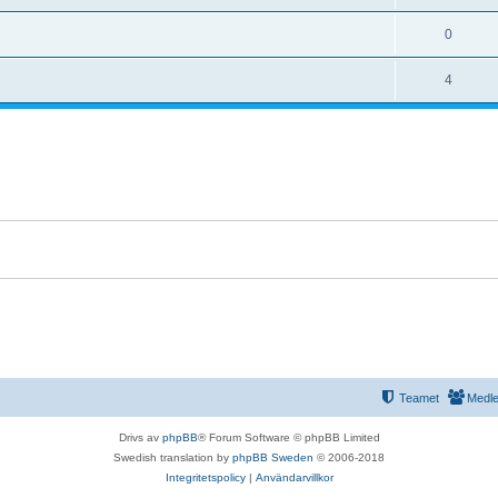
0
4
Teamet
Medl
Drivs av
phpBB
® Forum Software © phpBB Limited
Swedish translation by
phpBB Sweden
© 2006-2018
Integritetspolicy
|
Användarvillkor