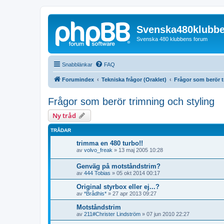
Svenska480klubb
Svenska 480 klubbens forum
Snabblänkar
FAQ
Forumindex
Tekniska frågor (Oraklet)
Frågor som berör t
Frågor som berör trimning och styling
Ny tråd
TRÅDAR
trimma en 480 turbo!!
av
volvo_freak
»
13 maj 2005 10:28
Genväg på motståndstrim?
av
444 Tobias
»
05 okt 2014 00:17
Original styrbox eller ej...?
av
*Brådhis*
»
27 apr 2013 09:27
Motståndstrim
av
211#Christer Lindström
»
07 jun 2010 22:27