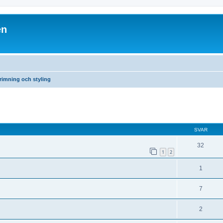
en
rimning och styling
SVAR
32
1
2
1
7
2