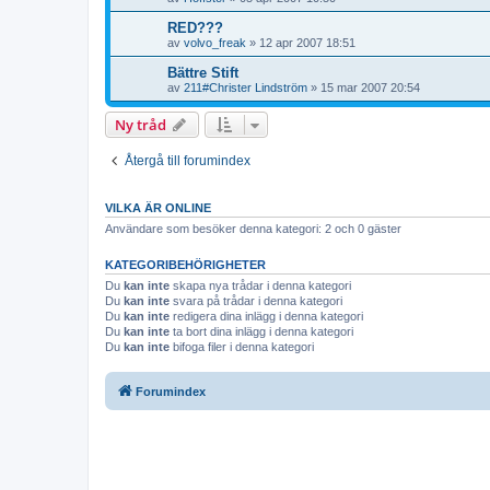
RED???
av
volvo_freak
»
12 apr 2007 18:51
Bättre Stift
av
211#Christer Lindström
»
15 mar 2007 20:54
Ny tråd
Återgå till forumindex
VILKA ÄR ONLINE
Användare som besöker denna kategori: 2 och 0 gäster
KATEGORIBEHÖRIGHETER
Du
kan inte
skapa nya trådar i denna kategori
Du
kan inte
svara på trådar i denna kategori
Du
kan inte
redigera dina inlägg i denna kategori
Du
kan inte
ta bort dina inlägg i denna kategori
Du
kan inte
bifoga filer i denna kategori
Forumindex