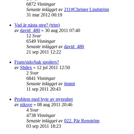
6872
Visningar
Senaste inlägget
av
211#Christer Lindström
31 mar 2012 00:19
Vad är nästa steg? (trim)
av
david_480
»
30 aug 2011 07:40
12
Svar
6549
Visningar
Senaste inlägget
av
david_480
21 sep 2011 12:22
Fram/sido/bak spoilers?
av
Shilex
»
12 jul 2011 12:50
2
Svar
6841
Visningar
Senaste inlägget
av
jimmi
11 sep 2011 20:43
Problem med byte av styrenhet
av
niksve
»
08 aug 2011 20:46
4
Svar
4738
Visningar
Senaste inlägget
av
022. Pär Renström
03 sep 2011 18:23