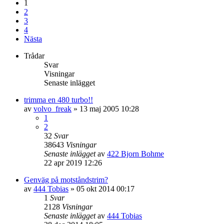
1
2
3
4
Nästa
Trådar
Svar
Visningar
Senaste inlägget
trimma en 480 turbo!!
av
volvo_freak
»
13 maj 2005 10:28
1
2
32
Svar
38643
Visningar
Senaste inlägget
av
422 Bjorn Bohme
22 apr 2019 12:26
Genväg på motståndstrim?
av
444 Tobias
»
05 okt 2014 00:17
1
Svar
2128
Visningar
Senaste inlägget
av
444 Tobias