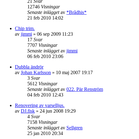
21
Svar
12746
Visningar
Senaste inlägget
av
*Brådhis*
21 feb 2010 14:02
Chip trim.
av
jimmi
»
06 sep 2009 11:23
17
Svar
7707
Visningar
Senaste inlägget
av
jimmi
06 feb 2010 23:06
Dubbla ändrör
av
Johan Karlsson
»
10 maj 2007 19:17
3
Svar
5612
Visningar
Senaste inlägget
av
022. Pär Renström
04 feb 2010 12:43
Renovering av varselljus.
av
DJ.fisk
»
24 jun 2008 19:29
4
Svar
7158
Visningar
Senaste inlägget
av
Sellgren
25 jan 2010 20:34