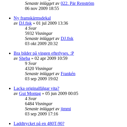
Senaste inlägget
av
022. Pär Renström
06 nov 2009 18:55
Ny framskärmsdekal
av
DJ.fisk
»
01 jul 2009 13:36
4
Svar
5932
Visningar
Senaste inlägget
av
DJ.fisk
03 okt 2009 20:32
Bra bilder på vingen efterlyses. :P
av
Sheba
»
02 apr 2009 10:59
9
Svar
4320
Visningar
Senaste inlägget
av
Frankén
03 sep 2009 19:02
Lacka originalfälgar vita?
av
Gui Montag
»
05 jun 2009 00:05
4
Svar
6484
Visningar
Senaste inlägget
av
jimmi
03 sep 2009 17:16
Laddtrycket på en 480T-90?