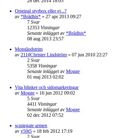
28 dec 2014 18:05
Original styrbox eller ej...?
av
*Brådhis*
»
27 apr 2013 09:27
7
Svar
12353
Visningar
Senaste inlägget
av
*Brådhis*
08 aug 2013 23:57
Motståndstrim
av
211#Christer Lindström
»
07 jun 2010 22:27
2
Svar
5358
Visningar
Senaste inlägget
av
Mogge
01 maj 2013 02:02
Vita blinker och sidomarkeringar
av
Mogge
»
16 jun 2012 09:02
5
Svar
4411
Visningar
Senaste inlägget
av
Mogge
02 dec 2012 07:52
wastegate armen
av
v50t5
»
18 feb 2012 17:19
2
Svar